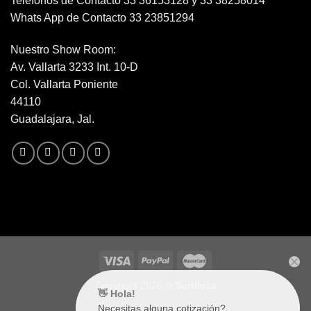
Telefonos de Contacto 33 36153128 y 33 38258014
Whats App de Contacto 33 23851294
Nuestro Show Room:
Av. Vallarta 3233 Int. 10-D
Col. Vallarta Poniente
44110
Guadalajara, Jal.
Copyright 2026 ©
Surtiloza
👋 Hola!
Necesitas alguna cotización?