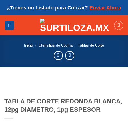
Skip
¿Tienes un Listado para Cotizar?
Enviar Ahora
to
content
Inicio
/
Utensilios de Cocina
/
Tablas de Corte
TABLA DE CORTE REDONDA BLANCA,
12pg DIAMETRO, 1pg ESPESOR