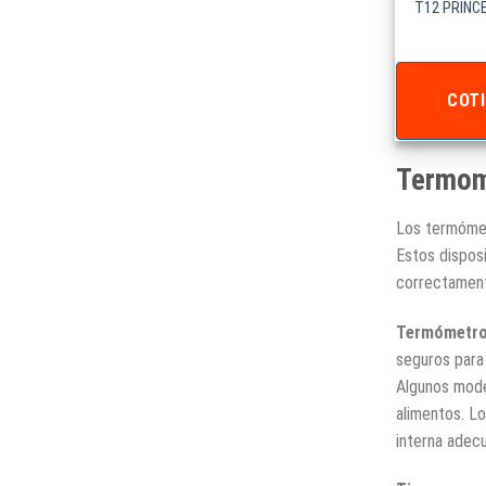
T12 PRINC
COTI
Termom
Los termómet
Estos disposi
correctament
Termómetros
seguros para
Algunos mode
alimentos. L
interna adecu