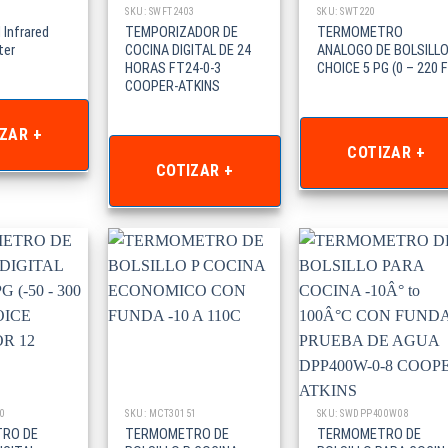
SKU: SWFT2403
SKU: SWT220
 Infrared
TEMPORIZADOR DE
TERMOMETRO
er
COCINA DIGITAL DE 24
ANALOGO DE BOLSILL
HORAS FT24-0-3
CHOICE 5 PG (0 – 220 F
COOPER-ATKINS
ZAR +
COTIZAR +
COTIZAR +
0
SKU: MCT30151
SKU: SWDPP400W08
RO DE
TERMOMETRO DE
TERMOMETRO DE