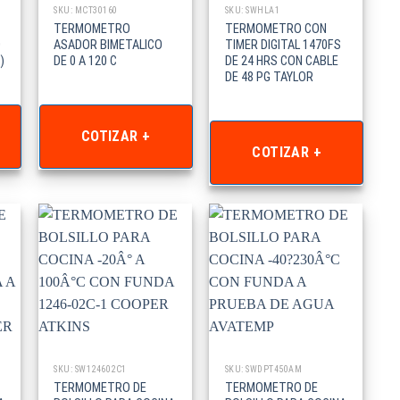
SKU: MCT30160
SKU: SWHLA1
TERMOMETRO
TERMOMETRO CON
O
ASADOR BIMETALICO
TIMER DIGITAL 1470FS
)
DE 0 A 120 C
DE 24 HRS CON CABLE
DE 48 PG TAYLOR
COTIZAR +
COTIZAR +
SKU: SW124602C1
SKU: SWDPT450AM
TERMOMETRO DE
TERMOMETRO DE