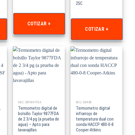
25C
COTIZAR +
COTIZAR +
SKU: SW9847FDA
SKU: SW480
L
Termometro digital de
Termometro digital
bolsillo Taylor 9877FDA
infrarrojo de
de 2 3/4 pg (a prueba de
temperatura dual con
agua) – Apto para
sonda HACCP 480-0-8
lavavajillas
Cooper-Atkins