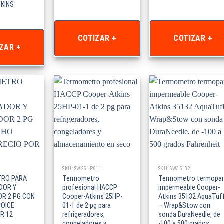
KINS
COTIZAR +
COTIZAR +
ZAR +
SKU: SW25HP011
SKU: SW35132
RO PARA
Termometro
Termometro termopar
DOR Y
profesional HACCP
impermeable Cooper-
R 2 PG CON
Cooper-Atkins 25HP-
Atkins 35132 AquaTuf
OICE
01-1 de 2 pg para
– Wrap&Stow con
R 12
refrigeradores,
sonda DuraNeedle, de
congeladores y
-100 a 500 grados