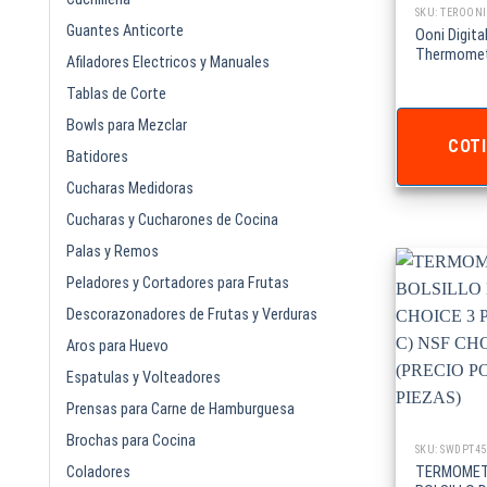
SKU: TEROONI
Guantes Anticorte
Ooni Digital
Thermomet
Afiladores Electricos y Manuales
Tablas de Corte
Bowls para Mezclar
COTI
Batidores
Cucharas Medidoras
Cucharas y Cucharones de Cocina
Palas y Remos
Peladores y Cortadores para Frutas
Descorazonadores de Frutas y Verduras
Aros para Huevo
Espatulas y Volteadores
Prensas para Carne de Hamburguesa
Brochas para Cocina
SKU: SWDPT45
Coladores
TERMOMET