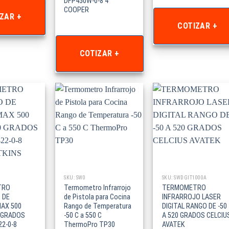
DFP450W-0-8 4
COOPER
ZAR +
COTIZAR +
COTIZAR +
SKU: SW0
SKU: SWDGIT1000A
TRO
Termometro Infrarrojo
TERMOMETRO
 DE
de Pistola para Cocina
INFRARROJO LASER
MAX 500
Rango de Temperatura
DIGITAL RANGO DE -50
0 GRADOS
-50 C a 550 C
A 520 GRADOS CELCIU
22-0-8
ThermoPro TP30
AVATEK