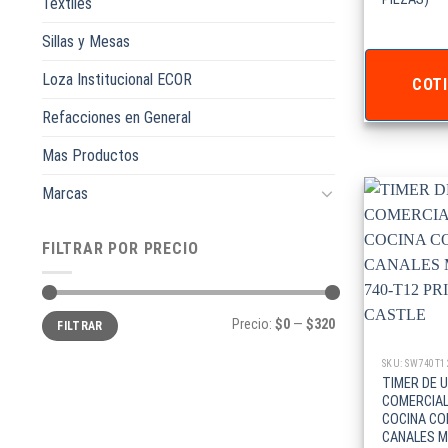
Textiles
Sillas y Mesas
Loza Institucional ECOR
COTI
Refacciones en General
Mas Productos
Marcas
FILTRAR POR PRECIO
Precio
Precio
Precio:
$0
—
$320
FILTRAR
mínimo
máximo
SKU: SW740T1
TIMER DE 
COMERCIAL
COCINA CO
CANALES ME