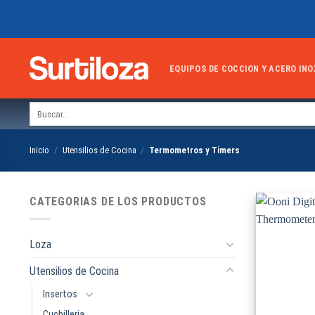
Skip
to
content
EQUIPOS DE COCCION Y ACERO INO
Buscar
por:
Inicio
/
Utensilios de Cocina
/
Termometros y Timers
CATEGORIAS DE LOS PRODUCTOS
Loza
Utensilios de Cocina
Insertos
Cuchilleria