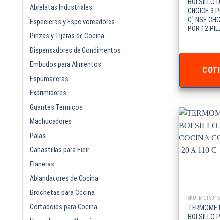
BOLSILLO D
Abrelatas Industriales
CHOICE 3 PG
C) NSF CHO
Especieros y Espolvoreadores
POR 12 PIE
Pinzas y Tijeras de Cocina
Dispensadores de Condimentos
Embudos para Alimentos
COTI
Espumaderas
Exprimidores
Guantes Termicos
Machucadores
Palas
Canastillas para Freir
Flaneras
Ablandadores de Cocina
Brochetas para Cocina
SKU: MCT3015
Cortadores para Cocina
TERMOMET
BOLSILLO 