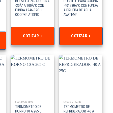
A
BOLSILLO PARA COCINA
BOLSILLO PARA COCINA
-20Â° A 100Â°C CON
-40?230Â°C CON FUNDA
FUNDA 1246-02C-1
A PRUEBA DE AGUA
COOPER ATKINS
AVATEMP
COTIZAR +
COTIZAR +
SKU: MCT30300
SKU: MCT30350
TERMOMETRO DE
TERMOMETRO DE
HORNO 10 A 265 C
REFRIGERADOR -40 A