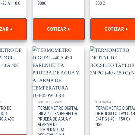
-20 A 110 C
300C
300 C
ZAR +
COTIZAR +
COTIZAR +
1
SKU: SWDFP450W08
SKU: SW3516
RO DE
TERMOMETRO DIGITAL
TERMOMETRO DIGITA
ADOR
-40 A 450 FARENHEIT A
DE BOLSILLO TAYLOR 4
40 A 40C
PRUEBA DE AGUA Y
3/4 PG (-40 – 150 C)
ALARMA DE
NSF
TEMPERATURA