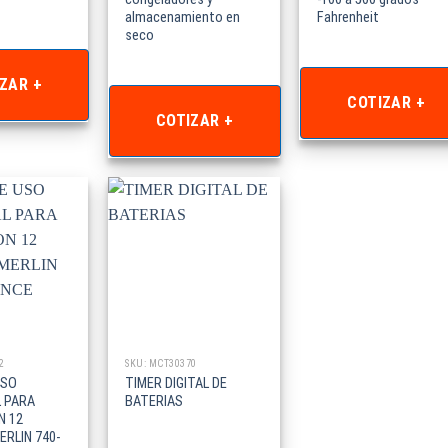
almacenamiento en
Fahrenheit
seco
ZAR +
COTIZAR +
COTIZAR +
2
SKU: MCT30370
USO
TIMER DIGITAL DE
 PARA
BATERIAS
N 12
RLIN 740-