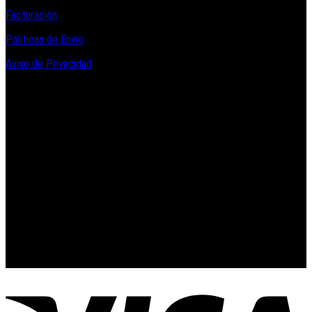
Facturación
Políticas de Envío
Aviso de Privacidad
Contacto y Redes Sociales
Telefonos de Contacto 33 36153128 y 33 38258014
Whats App de Contacto 33 23851294
Nuestro Show Room:
Av. Vallarta 3233 Int. 10-D
Col. Vallarta Poniente
44110
Guadalajara, Jal.