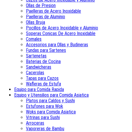
Ollas de Presion
Paelleras de Acero Inoxidable
Paelleras de Aluminio
Ollas Bruja
Pocillos de Acero Inoxidable y Aluminio
Soperas Conicas De Acero Inoxidable
Comales
Accesorios para Ollas y Budineras
Fundas para Sartenes
Sartenetas
Baterias de Cocina
Sandwicheras
Cacerolas
Tapas para Cazos
Wafleras de Estufa
Equipo para Comida Rapida
Equipo y Utensilios para Comida Asiatica
Platos para Caldos y Sushi
Estufones para Wok
Woks para Comida Asiatica
Vitrinas para Sushi
Arroceras
Vaporeras de Bambu