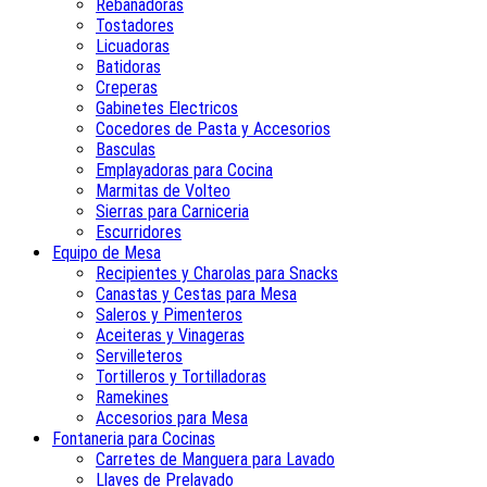
Rebanadoras
Tostadores
Licuadoras
Batidoras
Creperas
Gabinetes Electricos
Cocedores de Pasta y Accesorios
Basculas
Emplayadoras para Cocina
Marmitas de Volteo
Sierras para Carniceria
Escurridores
Equipo de Mesa
Recipientes y Charolas para Snacks
Canastas y Cestas para Mesa
Saleros y Pimenteros
Aceiteras y Vinageras
Servilleteros
Tortilleros y Tortilladoras
Ramekines
Accesorios para Mesa
Fontaneria para Cocinas
Carretes de Manguera para Lavado
Llaves de Prelavado