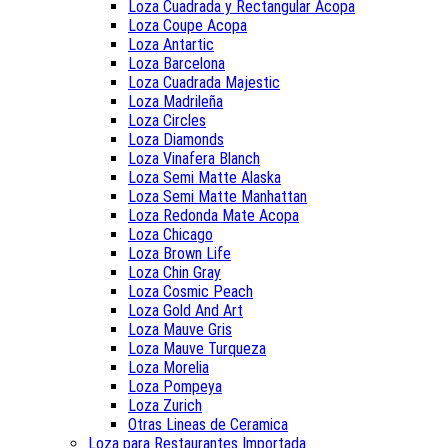
Loza Cuadrada y Rectangular Acopa
Loza Coupe Acopa
Loza Antartic
Loza Barcelona
Loza Cuadrada Majestic
Loza Madrileña
Loza Circles
Loza Diamonds
Loza Vinafera Blanch
Loza Semi Matte Alaska
Loza Semi Matte Manhattan
Loza Redonda Mate Acopa
Loza Chicago
Loza Brown Life
Loza Chin Gray
Loza Cosmic Peach
Loza Gold And Art
Loza Mauve Gris
Loza Mauve Turqueza
Loza Morelia
Loza Pompeya
Loza Zurich
Otras Lineas de Ceramica
Loza para Restaurantes Importada