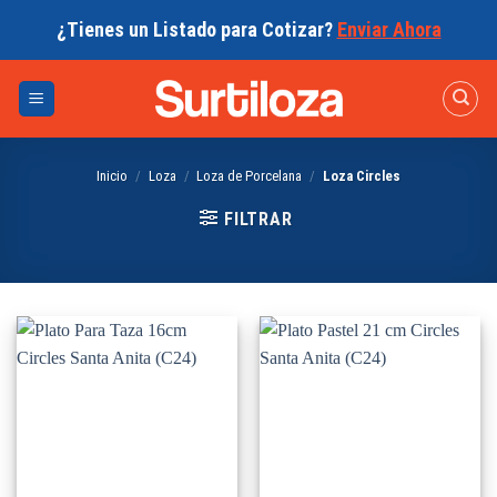
Skip
¿Tienes un Listado para Cotizar?
Enviar Ahora
to
content
Inicio
/
Loza
/
Loza de Porcelana
/
Loza Circles
FILTRAR