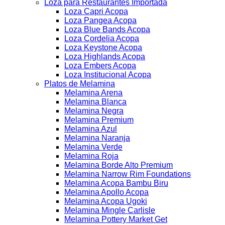
Loza para Restaurantes Importada
Loza Capri Acopa
Loza Pangea Acopa
Loza Blue Bands Acopa
Loza Cordelia Acopa
Loza Keystone Acopa
Loza Highlands Acopa
Loza Embers Acopa
Loza Institucional Acopa
Platos de Melamina
Melamina Arena
Melamina Blanca
Melamina Negra
Melamina Premium
Melamina Azul
Melamina Naranja
Melamina Verde
Melamina Roja
Melamina Borde Alto Premium
Melamina Narrow Rim Foundations
Melamina Acopa Bambu Biru
Melamina Apollo Acopa
Melamina Acopa Ugoki
Melamina Mingle Carlisle
Melamina Pottery Market Get