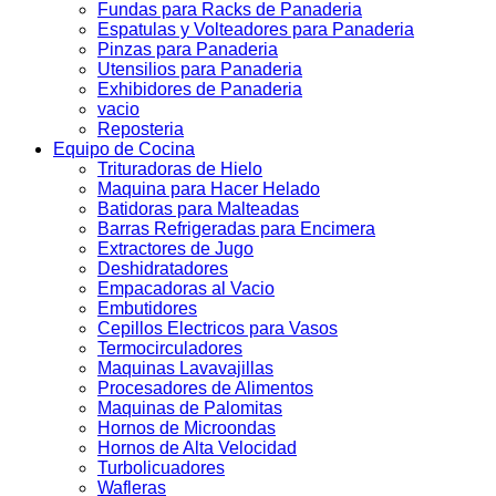
Fundas para Racks de Panaderia
Espatulas y Volteadores para Panaderia
Pinzas para Panaderia
Utensilios para Panaderia
Exhibidores de Panaderia
vacio
Reposteria
Equipo de Cocina
Trituradoras de Hielo
Maquina para Hacer Helado
Batidoras para Malteadas
Barras Refrigeradas para Encimera
Extractores de Jugo
Deshidratadores
Empacadoras al Vacio
Embutidores
Cepillos Electricos para Vasos
Termocirculadores
Maquinas Lavavajillas
Procesadores de Alimentos
Maquinas de Palomitas
Hornos de Microondas
Hornos de Alta Velocidad
Turbolicuadores
Wafleras