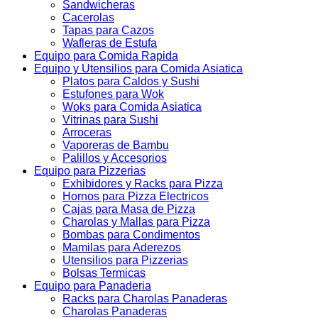
Sandwicheras
Cacerolas
Tapas para Cazos
Wafleras de Estufa
Equipo para Comida Rapida
Equipo y Utensilios para Comida Asiatica
Platos para Caldos y Sushi
Estufones para Wok
Woks para Comida Asiatica
Vitrinas para Sushi
Arroceras
Vaporeras de Bambu
Palillos y Accesorios
Equipo para Pizzerias
Exhibidores y Racks para Pizza
Hornos para Pizza Electricos
Cajas para Masa de Pizza
Charolas y Mallas para Pizza
Bombas para Condimentos
Mamilas para Aderezos
Utensilios para Pizzerias
Bolsas Termicas
Equipo para Panaderia
Racks para Charolas Panaderas
Charolas Panaderas