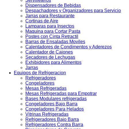
Servilleteros
Dispensadores de Bebidas
Despachadores y Organizadores para Servicio
Jarras para Restaurante
Cortinas de Aire
Lamparas para Insectos
Maquina para Cortar Pasta
Postes con Cinta Retractil
Barras de Ensaladas Moviles
Calentadores de Condimentos y Aderezos
Calentador de Cajones
Secadores de Lechugas
Exhibidores para Alimentos
Jarras
Equipos de Refrigeracion
Refrigeradores
Congeladores
Mesas Refrigeradas
Mesas Refrigeradas para Empotrar
Bases Modulares refrigeradas
Congeladores Bajo Barra
Congeladores Para Helados
Vitrinas Refrigeradas
Refrigeradores Bajo Barra
Refrigeradores Contra Barra