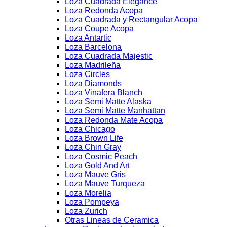
Loza Cuadrada Elegance
Loza Redonda Acopa
Loza Cuadrada y Rectangular Acopa
Loza Coupe Acopa
Loza Antartic
Loza Barcelona
Loza Cuadrada Majestic
Loza Madrileña
Loza Circles
Loza Diamonds
Loza Vinafera Blanch
Loza Semi Matte Alaska
Loza Semi Matte Manhattan
Loza Redonda Mate Acopa
Loza Chicago
Loza Brown Life
Loza Chin Gray
Loza Cosmic Peach
Loza Gold And Art
Loza Mauve Gris
Loza Mauve Turqueza
Loza Morelia
Loza Pompeya
Loza Zurich
Otras Lineas de Ceramica