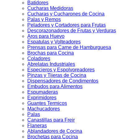
Batidores
Cucharas Medidoras
Cucharas y Cucharones de Cocina
Palas y Remos
Peladores y Cortadores para Frutas
Descorazonadores de Frutas y Verduras
Aros para Huevo
Espatulas y Volteadores
Prensas para Carne de Hamburguesa
Brochas para Cocina
Coladores
Abrelatas Industriales
Especieros y Espolvoreadores
Pinzas y Tijeras de Cocina
Dispensadores de Condimentos
Embudos para Alimentos
Espumaderas
Exprimidores
Guantes Termicos
Machucadores
Palas
Canastillas para Freir
Flaneras
Ablandadores de Cocina
Brochetas para Cocina