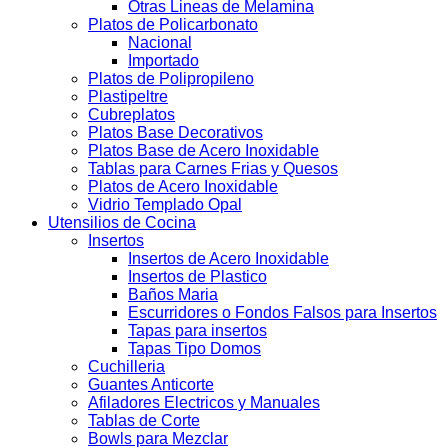
Otras Lineas de Melamina
Platos de Policarbonato
Nacional
Importado
Platos de Polipropileno
Plastipeltre
Cubreplatos
Platos Base Decorativos
Platos Base de Acero Inoxidable
Tablas para Carnes Frias y Quesos
Platos de Acero Inoxidable
Vidrio Templado Opal
Utensilios de Cocina
Insertos
Insertos de Acero Inoxidable
Insertos de Plastico
Baños Maria
Escurridores o Fondos Falsos para Insertos
Tapas para insertos
Tapas Tipo Domos
Cuchilleria
Guantes Anticorte
Afiladores Electricos y Manuales
Tablas de Corte
Bowls para Mezclar