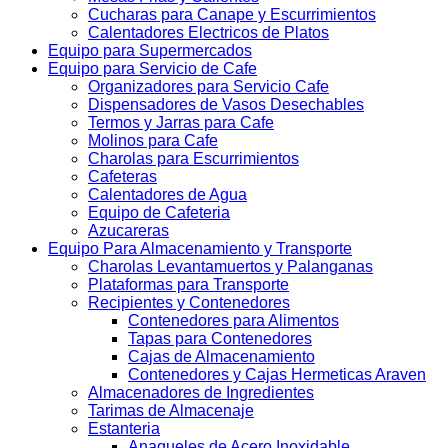
Cucharas para Canape y Escurrimientos
Calentadores Electricos de Platos
Equipo para Supermercados
Equipo para Servicio de Cafe
Organizadores para Servicio Cafe
Dispensadores de Vasos Desechables
Termos y Jarras para Cafe
Molinos para Cafe
Charolas para Escurrimientos
Cafeteras
Calentadores de Agua
Equipo de Cafeteria
Azucareras
Equipo Para Almacenamiento y Transporte
Charolas Levantamuertos y Palanganas
Plataformas para Transporte
Recipientes y Contenedores
Contenedores para Alimentos
Tapas para Contenedores
Cajas de Almacenamiento
Contenedores y Cajas Hermeticas Araven
Almacenadores de Ingredientes
Tarimas de Almacenaje
Estanteria
Anaqueles de Acero Inoxidable