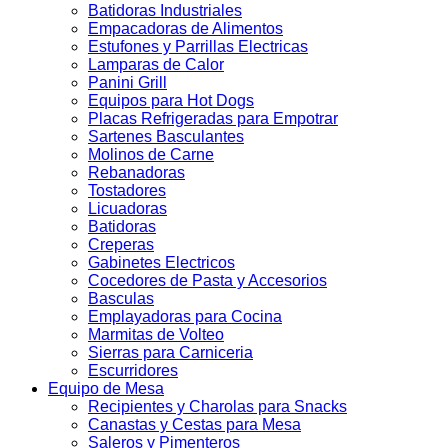
Batidoras Industriales
Empacadoras de Alimentos
Estufones y Parrillas Electricas
Lamparas de Calor
Panini Grill
Equipos para Hot Dogs
Placas Refrigeradas para Empotrar
Sartenes Basculantes
Molinos de Carne
Rebanadoras
Tostadores
Licuadoras
Batidoras
Creperas
Gabinetes Electricos
Cocedores de Pasta y Accesorios
Basculas
Emplayadoras para Cocina
Marmitas de Volteo
Sierras para Carniceria
Escurridores
Equipo de Mesa
Recipientes y Charolas para Snacks
Canastas y Cestas para Mesa
Saleros y Pimenteros