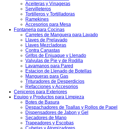
Aceiteras y Vinageras
Servilleteros
Tortilleros y Tortilladoras
Ramekines
Accesorios para Mesa
Fontaneria para Cocinas
Carretes de Manguera para Lavado
Llaves de Prelavado
Llaves Mezcladoras
Contra Canastas
Grifos de Enjuague y Llenado
Valvulas de Pie y de Rodilla
Lavamanos para Pared
Estacion de Llenado de Botellas
Mangueras para Gas
Trituradores de Desperdicios
Refacciones y Accesorios
Ceniceros para Exteriores
Equipo y Productos para Limpieza
Botes de Basura
Despachadores de Toallas y Rollos de Papel
Dispensadores de Jabon y Gel
Secadores de Mano
Trapeadores y Escobas
Cubetas y Atomizadores