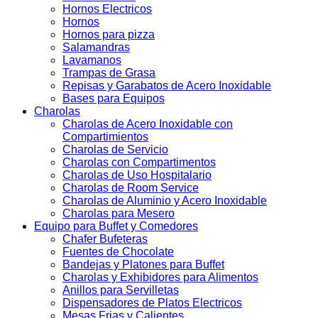
Hornos Electricos
Hornos
Hornos para pizza
Salamandras
Lavamanos
Trampas de Grasa
Repisas y Garabatos de Acero Inoxidable
Bases para Equipos
Charolas
Charolas de Acero Inoxidable con
Compartimientos
Charolas de Servicio
Charolas con Compartimentos
Charolas de Uso Hospitalario
Charolas de Room Service
Charolas de Aluminio y Acero Inoxidable
Charolas para Mesero
Equipo para Buffet y Comedores
Chafer Bufeteras
Fuentes de Chocolate
Bandejas y Platones para Buffet
Charolas y Exhibidores para Alimentos
Anillos para Servilletas
Dispensadores de Platos Electricos
Mesas Frias y Calientes