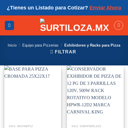
Skip
¿Tienes un Listado para Cotizar?
Enviar Ahora
to
content
Inicio
/
Equipo para Pizzerias
/
Exhibidores y Racks para Pizza
FILTRAR
SKU: MCPABPIZ
SKU: SWHPWR12D2