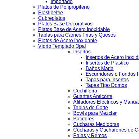
Importado
Platos de Polipropileno
Plastipeltre
Cubreplatos
Platos Base Decorativos
Platos Base de Acero Inoxidable
Tablas para Carnes Frias y Quesos
Platos de Acero Inoxidable
Vidrio Templado Opal
Insertos
Insertos de Acero Inoxi
Insertos de Plastico
Baños Maria
Escurridores o Fondos F
Tapas para insertos
Tapas Tipo Domos
Cuchilleria
Guantes Anticorte
Afiladores Electricos y Manua
Tablas de Corte
Bowls para Mezclar
Batidores
Cucharas Medidoras
Cucharas y Cucharones de C
Palas y Remos