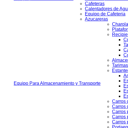
Cafeteras
Calentadores de Ag
Equipo de Cafeteria
Azucareras
Charola
Platafo
Recipie
Co
Ta
C
Co
Almacen
Tarimas
Estante
An
Es
Equipo Para Almacenamiento y Transporte
Es
Es
Es
Carros 
Carros 
Carros 
Carros 
Carros 
Portaeq