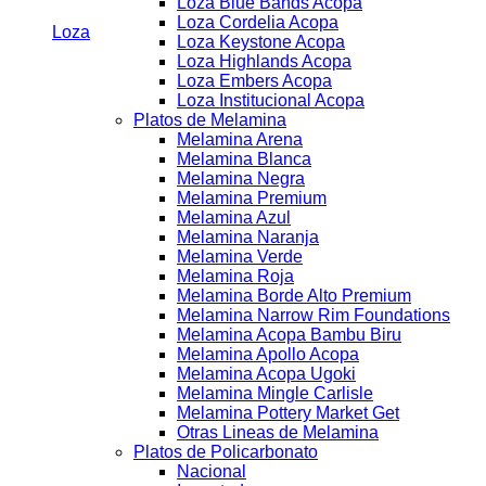
Loza Blue Bands Acopa
Loza Cordelia Acopa
Loza
Loza Keystone Acopa
Loza Highlands Acopa
Loza Embers Acopa
Loza Institucional Acopa
Platos de Melamina
Melamina Arena
Melamina Blanca
Melamina Negra
Melamina Premium
Melamina Azul
Melamina Naranja
Melamina Verde
Melamina Roja
Melamina Borde Alto Premium
Melamina Narrow Rim Foundations
Melamina Acopa Bambu Biru
Melamina Apollo Acopa
Melamina Acopa Ugoki
Melamina Mingle Carlisle
Melamina Pottery Market Get
Otras Lineas de Melamina
Platos de Policarbonato
Nacional