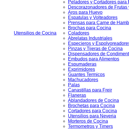
Peladores y Cortadores para 
Descorazonadores de Frutas 
Aros para Huevo
Espatulas y Volteadores
Prensas para Carne de Ham
Brochas para Cocina
Utensilios de Cocina
Coladores
Abrelatas Industriales
Especieros y Espolvoreadore
Pinzas y Tijeras de Cocina
Dispensadores de Condimen
Embudos para Alimentos
Espumaderas
Exprimidores
Guantes Termicos
Machucadores
Palas
Canastillas para Freir
Flaneras
Ablandadores de Cocina
Brochetas para Cocina
Cortadores para Cocina
Utensilios para Neveria
Morteros de Cocina
Termometros y Timers