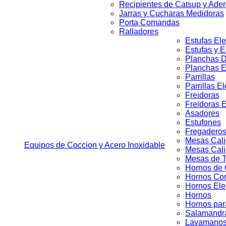
Recipientes de Catsup y Ade
Jarras y Cucharas Medidoras
Porta Comandas
Ralladores
Estufas Ele
Estufas y 
Planchas D
Planchas E
Parrillas
Parrillas E
Freidoras
Freidoras E
Asadores
Estufones
Fregaderos
Mesas Cali
Equipos de Coccion y Acero Inoxidable
Mesas Cali
Mesas de T
Hornos de
Hornos Co
Hornos Ele
Hornos
Hornos par
Salamandr
Lavamano