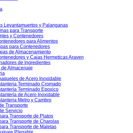
ua
s Levantamuertos y Palanganas
rmas para Transporte
ntes y Contenedores
ntenedores para Alimentos
pas para Contenedores
ajas de Almacenamiento
ntenedores y Cajas Hermeticas Araven
adores de Ingredientes
 de Almacenaje
ria
aqueles de Acero Inoxidable
tanteria Terminado Cromado
tantería Terminado Epoxico
tantería de Acero Inoxidable
tanteria Metro y Cambro
de Transporte
de Servicio
para Transporte de Platos
para Transporte de Charolas
para Transporte de Maletas
uipaje Plegable