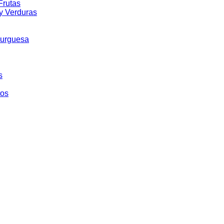
Frutas
y Verduras
burguesa
s
tos