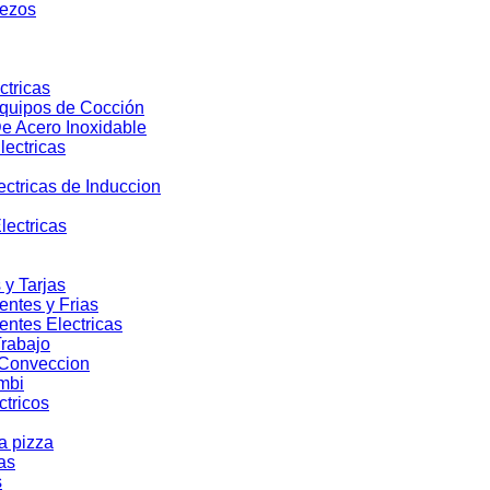
rezos
ctricas
Equipos de Cocción
e Acero Inoxidable
lectricas
lectricas de Induccion
lectricas
 y Tarjas
entes y Frias
entes Electricas
rabajo
 Conveccion
mbi
ctricos
a pizza
as
s