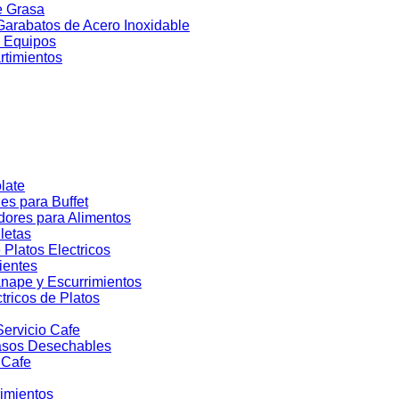
e Grasa
Garabatos de Acero Inoxidable
 Equipos
rtimientos
late
es para Buffet
dores para Alimentos
lletas
Platos Electricos
ientes
nape y Escurrimientos
tricos de Platos
ervicio Cafe
asos Desechables
 Cafe
imientos