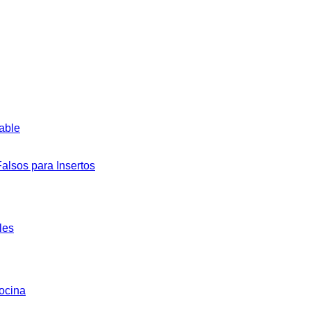
dable
alsos para Insertos
les
ocina