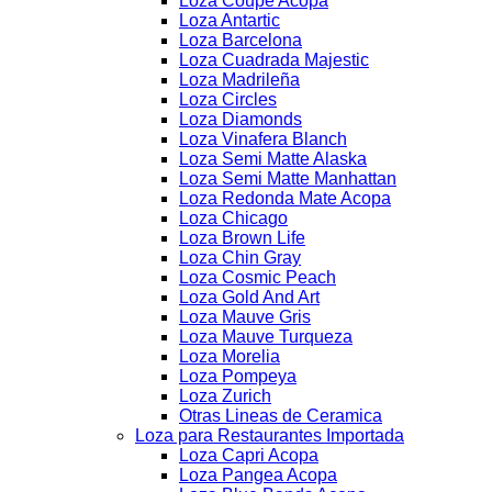
Loza Coupe Acopa
Loza Antartic
Loza Barcelona
Loza Cuadrada Majestic
Loza Madrileña
Loza Circles
Loza Diamonds
Loza Vinafera Blanch
Loza Semi Matte Alaska
Loza Semi Matte Manhattan
Loza Redonda Mate Acopa
Loza Chicago
Loza Brown Life
Loza Chin Gray
Loza Cosmic Peach
Loza Gold And Art
Loza Mauve Gris
Loza Mauve Turqueza
Loza Morelia
Loza Pompeya
Loza Zurich
Otras Lineas de Ceramica
Loza para Restaurantes Importada
Loza Capri Acopa
Loza Pangea Acopa