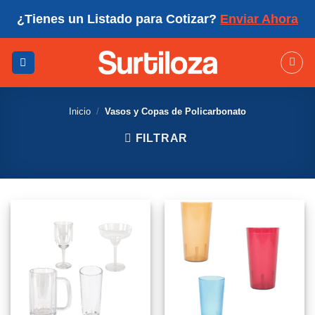
Skip
¿Tienes un Listado para Cotizar?
Enviar Ahora
to
content
Inicio
/
Vasos y Copas de Policarbonato
FILTRAR