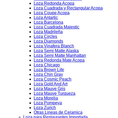
Loza Redonda Acopa
Loza Cuadrada y Rectangular Acopa
Loza Coupe Acopa
Loza Antartic
Loza Barcelona
Loza Cuadrada Majestic
Loza Madrileña
Loza Circles
Loza Diamonds
Loza Vinafera Blanch
Loza Semi Matte Alaska
Loza Semi Matte Manhattan
Loza Redonda Mate Acopa
Loza Chicago
Loza Brown Life
Loza Chin Gray
Loza Cosmic Peach
Loza Gold And Art
Loza Mauve Gris
Loza Mauve Turqueza
Loza Morelia
Loza Pompeya
Loza Zurich
Otras Lineas de Ceramica
Loza para Restaurantes Importada