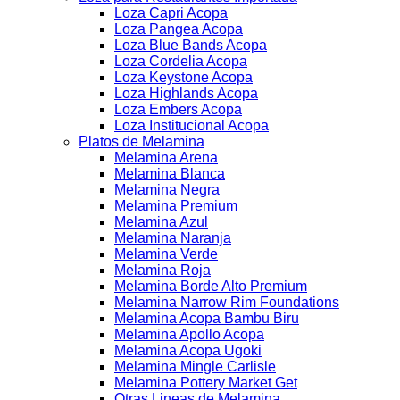
Loza Capri Acopa
Loza Pangea Acopa
Loza Blue Bands Acopa
Loza Cordelia Acopa
Loza Keystone Acopa
Loza Highlands Acopa
Loza Embers Acopa
Loza Institucional Acopa
Platos de Melamina
Melamina Arena
Melamina Blanca
Melamina Negra
Melamina Premium
Melamina Azul
Melamina Naranja
Melamina Verde
Melamina Roja
Melamina Borde Alto Premium
Melamina Narrow Rim Foundations
Melamina Acopa Bambu Biru
Melamina Apollo Acopa
Melamina Acopa Ugoki
Melamina Mingle Carlisle
Melamina Pottery Market Get
Otras Lineas de Melamina