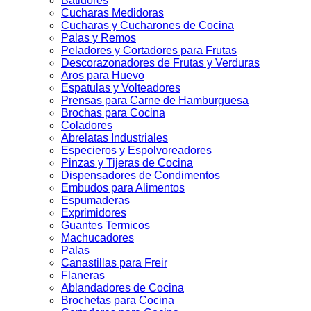
Batidores
Cucharas Medidoras
Cucharas y Cucharones de Cocina
Palas y Remos
Peladores y Cortadores para Frutas
Descorazonadores de Frutas y Verduras
Aros para Huevo
Espatulas y Volteadores
Prensas para Carne de Hamburguesa
Brochas para Cocina
Coladores
Abrelatas Industriales
Especieros y Espolvoreadores
Pinzas y Tijeras de Cocina
Dispensadores de Condimentos
Embudos para Alimentos
Espumaderas
Exprimidores
Guantes Termicos
Machucadores
Palas
Canastillas para Freir
Flaneras
Ablandadores de Cocina
Brochetas para Cocina