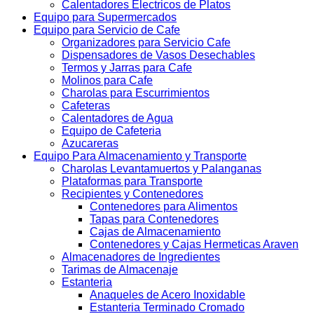
Calentadores Electricos de Platos
Equipo para Supermercados
Equipo para Servicio de Cafe
Organizadores para Servicio Cafe
Dispensadores de Vasos Desechables
Termos y Jarras para Cafe
Molinos para Cafe
Charolas para Escurrimientos
Cafeteras
Calentadores de Agua
Equipo de Cafeteria
Azucareras
Equipo Para Almacenamiento y Transporte
Charolas Levantamuertos y Palanganas
Plataformas para Transporte
Recipientes y Contenedores
Contenedores para Alimentos
Tapas para Contenedores
Cajas de Almacenamiento
Contenedores y Cajas Hermeticas Araven
Almacenadores de Ingredientes
Tarimas de Almacenaje
Estanteria
Anaqueles de Acero Inoxidable
Estanteria Terminado Cromado