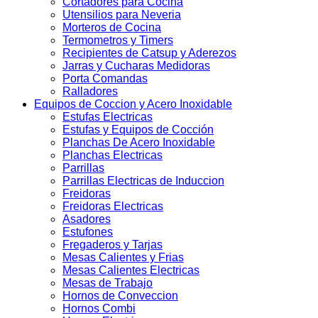
Cortadores para Cocina
Utensilios para Neveria
Morteros de Cocina
Termometros y Timers
Recipientes de Catsup y Aderezos
Jarras y Cucharas Medidoras
Porta Comandas
Ralladores
Equipos de Coccion y Acero Inoxidable
Estufas Electricas
Estufas y Equipos de Cocción
Planchas De Acero Inoxidable
Planchas Electricas
Parrillas
Parrillas Electricas de Induccion
Freidoras
Freidoras Electricas
Asadores
Estufones
Fregaderos y Tarjas
Mesas Calientes y Frias
Mesas Calientes Electricas
Mesas de Trabajo
Hornos de Conveccion
Hornos Combi