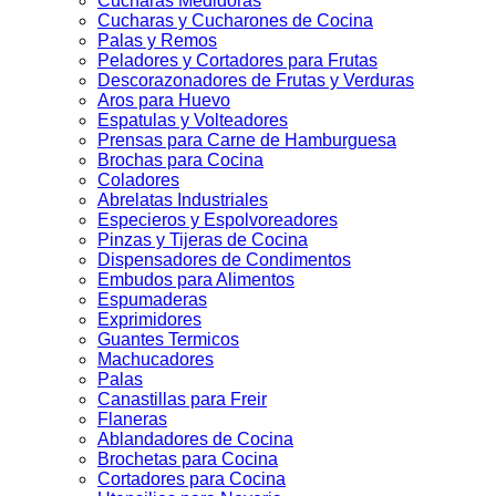
Cucharas Medidoras
Cucharas y Cucharones de Cocina
Palas y Remos
Peladores y Cortadores para Frutas
Descorazonadores de Frutas y Verduras
Aros para Huevo
Espatulas y Volteadores
Prensas para Carne de Hamburguesa
Brochas para Cocina
Coladores
Abrelatas Industriales
Especieros y Espolvoreadores
Pinzas y Tijeras de Cocina
Dispensadores de Condimentos
Embudos para Alimentos
Espumaderas
Exprimidores
Guantes Termicos
Machucadores
Palas
Canastillas para Freir
Flaneras
Ablandadores de Cocina
Brochetas para Cocina
Cortadores para Cocina