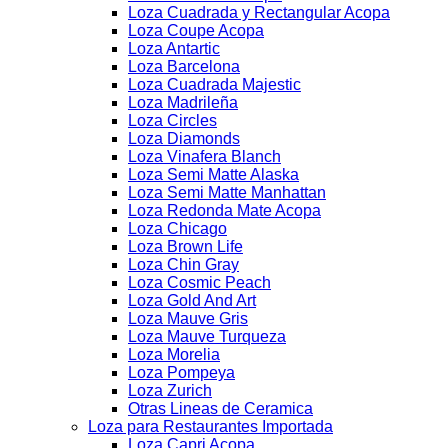
Loza Cuadrada y Rectangular Acopa
Loza Coupe Acopa
Loza Antartic
Loza Barcelona
Loza Cuadrada Majestic
Loza Madrileña
Loza Circles
Loza Diamonds
Loza Vinafera Blanch
Loza Semi Matte Alaska
Loza Semi Matte Manhattan
Loza Redonda Mate Acopa
Loza Chicago
Loza Brown Life
Loza Chin Gray
Loza Cosmic Peach
Loza Gold And Art
Loza Mauve Gris
Loza Mauve Turqueza
Loza Morelia
Loza Pompeya
Loza Zurich
Otras Lineas de Ceramica
Loza para Restaurantes Importada
Loza Capri Acopa