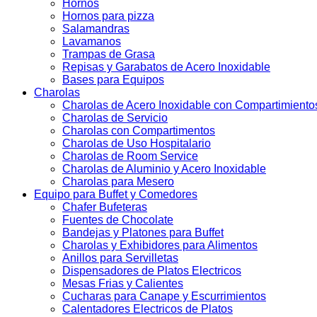
Hornos
Hornos para pizza
Salamandras
Lavamanos
Trampas de Grasa
Repisas y Garabatos de Acero Inoxidable
Bases para Equipos
Charolas
Charolas de Acero Inoxidable con Compartimiento
Charolas de Servicio
Charolas con Compartimentos
Charolas de Uso Hospitalario
Charolas de Room Service
Charolas de Aluminio y Acero Inoxidable
Charolas para Mesero
Equipo para Buffet y Comedores
Chafer Bufeteras
Fuentes de Chocolate
Bandejas y Platones para Buffet
Charolas y Exhibidores para Alimentos
Anillos para Servilletas
Dispensadores de Platos Electricos
Mesas Frias y Calientes
Cucharas para Canape y Escurrimientos
Calentadores Electricos de Platos