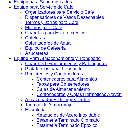
Equipo para Supermercados
Equipo para Servicio de Cafe
Organizadores para Servicio Cafe
Dispensadores de Vasos Desechables
Termos y Jarras para Cafe
Molinos para Cafe
Charolas para Escurrimientos
Cafeteras
Calentadores de Agua
Equipo de Cafeteria
Azucareras
Equipo Para Almacenamiento y Transporte
Charolas Levantamuertos y Palanganas
Plataformas para Transporte
Recipientes y Contenedores
Contenedores para Alimentos
Tapas para Contenedores
Cajas de Almacenamiento
Contenedores y Cajas Hermeticas Araven
Almacenadores de Ingredientes
Tarimas de Almacenaje
Estanteria
Anaqueles de Acero Inoxidable
Estanteria Terminado Cromado
Estantería Terminado Epoxico