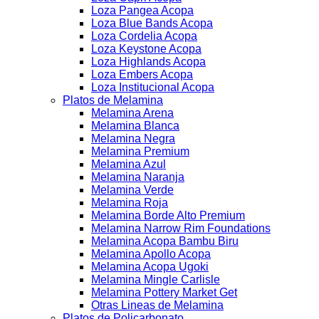
Loza Pangea Acopa
Loza Blue Bands Acopa
Loza Cordelia Acopa
Loza Keystone Acopa
Loza Highlands Acopa
Loza Embers Acopa
Loza Institucional Acopa
Platos de Melamina
Melamina Arena
Melamina Blanca
Melamina Negra
Melamina Premium
Melamina Azul
Melamina Naranja
Melamina Verde
Melamina Roja
Melamina Borde Alto Premium
Melamina Narrow Rim Foundations
Melamina Acopa Bambu Biru
Melamina Apollo Acopa
Melamina Acopa Ugoki
Melamina Mingle Carlisle
Melamina Pottery Market Get
Otras Lineas de Melamina
Platos de Policarbonato