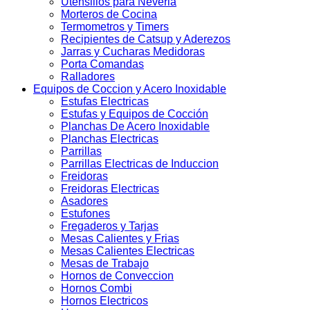
Utensilios para Neveria
Morteros de Cocina
Termometros y Timers
Recipientes de Catsup y Aderezos
Jarras y Cucharas Medidoras
Porta Comandas
Ralladores
Equipos de Coccion y Acero Inoxidable
Estufas Electricas
Estufas y Equipos de Cocción
Planchas De Acero Inoxidable
Planchas Electricas
Parrillas
Parrillas Electricas de Induccion
Freidoras
Freidoras Electricas
Asadores
Estufones
Fregaderos y Tarjas
Mesas Calientes y Frias
Mesas Calientes Electricas
Mesas de Trabajo
Hornos de Conveccion
Hornos Combi
Hornos Electricos