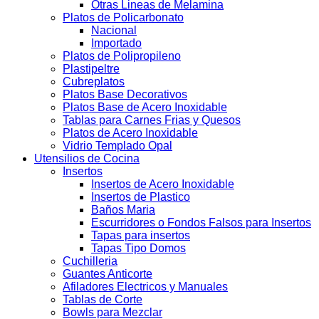
Otras Lineas de Melamina
Platos de Policarbonato
Nacional
Importado
Platos de Polipropileno
Plastipeltre
Cubreplatos
Platos Base Decorativos
Platos Base de Acero Inoxidable
Tablas para Carnes Frias y Quesos
Platos de Acero Inoxidable
Vidrio Templado Opal
Utensilios de Cocina
Insertos
Insertos de Acero Inoxidable
Insertos de Plastico
Baños Maria
Escurridores o Fondos Falsos para Insertos
Tapas para insertos
Tapas Tipo Domos
Cuchilleria
Guantes Anticorte
Afiladores Electricos y Manuales
Tablas de Corte
Bowls para Mezclar