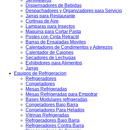
Servilleteros
Dispensadores de Bebidas
Despachadores y Organizadores para Servicio
Jarras para Restaurante
Cortinas de Aire
Lamparas para Insectos
Maquina para Cortar Pasta
Postes con Cinta Retractil
Barras de Ensaladas Moviles
Calentadores de Condimentos y Aderezos
Calentador de Cajones
Secadores de Lechugas
Exhibidores para Alimentos
Jarras
Equipos de Refrigeracion
Refrigeradores
Congeladores
Mesas Refrigeradas
Mesas Refrigeradas para Empotrar
Bases Modulares refrigeradas
Congeladores Bajo Barra
Congeladores Para Helados
Vitrinas Refrigeradas
Refrigeradores Bajo Barra
Refrigeradores Contra Barra