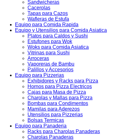
Sandwicheras
Cacerolas
Tapas para Cazos
Wafleras de Estufa
Equipo para Comida Rapida
Equipo y Utensilios para Comida Asiatica
Platos para Caldos y Sushi
Estufones para Wok
Woks para Comida Asiatica
Vitrinas para Sushi
Arroceras
Vaporeras de Bambu
Palillos y Accesorios
Equipo para Pizzerias
Exhibidores y Racks para Pizza
Hornos para Pizza Electricos
Cajas para Masa de Pizza
Charolas y Mallas para Pizza
Bombas para Condimentos
Mamilas para Aderezos
Utensilios para Pizzerias
Bolsas Termicas
Equipo para Panaderia
Racks para Charolas Panaderas
Charolas Panaderas