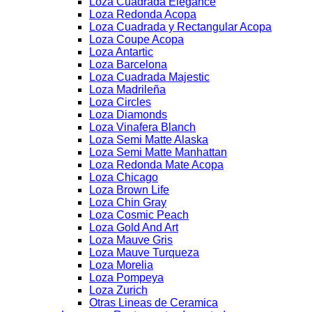
Loza Cuadrada Elegance
Loza Redonda Acopa
Loza Cuadrada y Rectangular Acopa
Loza Coupe Acopa
Loza Antartic
Loza Barcelona
Loza Cuadrada Majestic
Loza Madrileña
Loza Circles
Loza Diamonds
Loza Vinafera Blanch
Loza Semi Matte Alaska
Loza Semi Matte Manhattan
Loza Redonda Mate Acopa
Loza Chicago
Loza Brown Life
Loza Chin Gray
Loza Cosmic Peach
Loza Gold And Art
Loza Mauve Gris
Loza Mauve Turqueza
Loza Morelia
Loza Pompeya
Loza Zurich
Otras Lineas de Ceramica