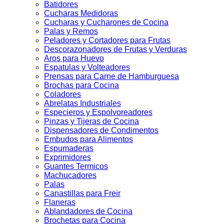
Batidores
Cucharas Medidoras
Cucharas y Cucharones de Cocina
Palas y Remos
Peladores y Cortadores para Frutas
Descorazonadores de Frutas y Verduras
Aros para Huevo
Espatulas y Volteadores
Prensas para Carne de Hamburguesa
Brochas para Cocina
Coladores
Abrelatas Industriales
Especieros y Espolvoreadores
Pinzas y Tijeras de Cocina
Dispensadores de Condimentos
Embudos para Alimentos
Espumaderas
Exprimidores
Guantes Termicos
Machucadores
Palas
Canastillas para Freir
Flaneras
Ablandadores de Cocina
Brochetas para Cocina