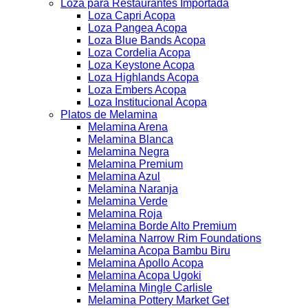
Loza para Restaurantes Importada
Loza Capri Acopa
Loza Pangea Acopa
Loza Blue Bands Acopa
Loza Cordelia Acopa
Loza Keystone Acopa
Loza Highlands Acopa
Loza Embers Acopa
Loza Institucional Acopa
Platos de Melamina
Melamina Arena
Melamina Blanca
Melamina Negra
Melamina Premium
Melamina Azul
Melamina Naranja
Melamina Verde
Melamina Roja
Melamina Borde Alto Premium
Melamina Narrow Rim Foundations
Melamina Acopa Bambu Biru
Melamina Apollo Acopa
Melamina Acopa Ugoki
Melamina Mingle Carlisle
Melamina Pottery Market Get