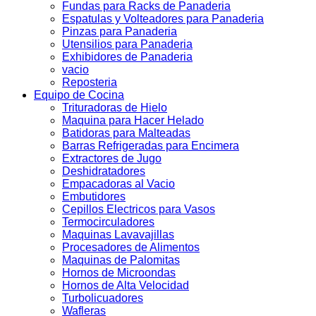
Fundas para Racks de Panaderia
Espatulas y Volteadores para Panaderia
Pinzas para Panaderia
Utensilios para Panaderia
Exhibidores de Panaderia
vacio
Reposteria
Equipo de Cocina
Trituradoras de Hielo
Maquina para Hacer Helado
Batidoras para Malteadas
Barras Refrigeradas para Encimera
Extractores de Jugo
Deshidratadores
Empacadoras al Vacio
Embutidores
Cepillos Electricos para Vasos
Termocirculadores
Maquinas Lavavajillas
Procesadores de Alimentos
Maquinas de Palomitas
Hornos de Microondas
Hornos de Alta Velocidad
Turbolicuadores
Wafleras