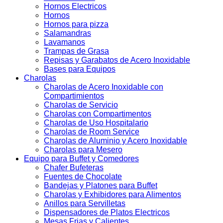
Hornos Electricos
Hornos
Hornos para pizza
Salamandras
Lavamanos
Trampas de Grasa
Repisas y Garabatos de Acero Inoxidable
Bases para Equipos
Charolas
Charolas de Acero Inoxidable con
Compartimientos
Charolas de Servicio
Charolas con Compartimentos
Charolas de Uso Hospitalario
Charolas de Room Service
Charolas de Aluminio y Acero Inoxidable
Charolas para Mesero
Equipo para Buffet y Comedores
Chafer Bufeteras
Fuentes de Chocolate
Bandejas y Platones para Buffet
Charolas y Exhibidores para Alimentos
Anillos para Servilletas
Dispensadores de Platos Electricos
Mesas Frias y Calientes