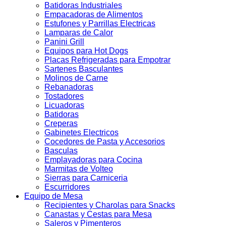
Batidoras Industriales
Empacadoras de Alimentos
Estufones y Parrillas Electricas
Lamparas de Calor
Panini Grill
Equipos para Hot Dogs
Placas Refrigeradas para Empotrar
Sartenes Basculantes
Molinos de Carne
Rebanadoras
Tostadores
Licuadoras
Batidoras
Creperas
Gabinetes Electricos
Cocedores de Pasta y Accesorios
Basculas
Emplayadoras para Cocina
Marmitas de Volteo
Sierras para Carniceria
Escurridores
Equipo de Mesa
Recipientes y Charolas para Snacks
Canastas y Cestas para Mesa
Saleros y Pimenteros