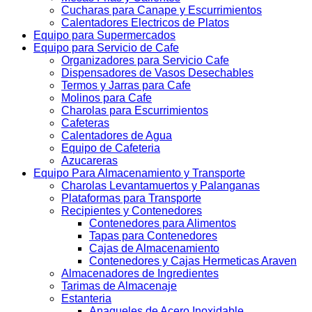
Cucharas para Canape y Escurrimientos
Calentadores Electricos de Platos
Equipo para Supermercados
Equipo para Servicio de Cafe
Organizadores para Servicio Cafe
Dispensadores de Vasos Desechables
Termos y Jarras para Cafe
Molinos para Cafe
Charolas para Escurrimientos
Cafeteras
Calentadores de Agua
Equipo de Cafeteria
Azucareras
Equipo Para Almacenamiento y Transporte
Charolas Levantamuertos y Palanganas
Plataformas para Transporte
Recipientes y Contenedores
Contenedores para Alimentos
Tapas para Contenedores
Cajas de Almacenamiento
Contenedores y Cajas Hermeticas Araven
Almacenadores de Ingredientes
Tarimas de Almacenaje
Estanteria
Anaqueles de Acero Inoxidable