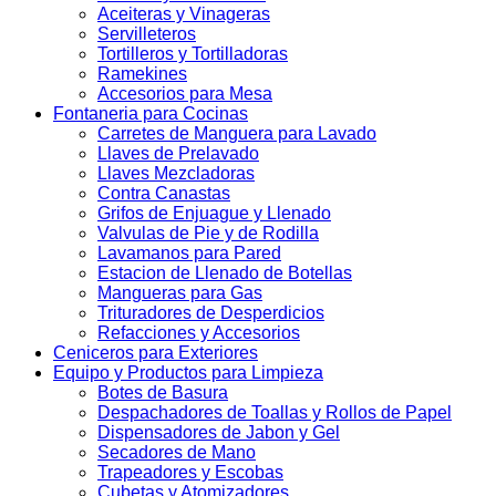
Aceiteras y Vinageras
Servilleteros
Tortilleros y Tortilladoras
Ramekines
Accesorios para Mesa
Fontaneria para Cocinas
Carretes de Manguera para Lavado
Llaves de Prelavado
Llaves Mezcladoras
Contra Canastas
Grifos de Enjuague y Llenado
Valvulas de Pie y de Rodilla
Lavamanos para Pared
Estacion de Llenado de Botellas
Mangueras para Gas
Trituradores de Desperdicios
Refacciones y Accesorios
Ceniceros para Exteriores
Equipo y Productos para Limpieza
Botes de Basura
Despachadores de Toallas y Rollos de Papel
Dispensadores de Jabon y Gel
Secadores de Mano
Trapeadores y Escobas
Cubetas y Atomizadores