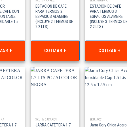
14
SKU: SWAPRK2
SKU: SWAPRK3
DOR
ESTACION DE CAFE
ESTACION DE CAFE
E CAFE CON
PARA TERMOS 2
PARA TERMOS 3
MONTABLE
ESPACIOS ALAMBRE
ESPACIOS ALAMBRE
IDABLE 1.5
(INCLUYE 2 TERMOS DE
(INCLUYE 3 TERMOS D
2.2 LTS)
2.2 LTS)
ZAR +
COTIZAR +
COTIZAR +
ENA
SKU: MCJCAFEN
SKU: JC01
ETERA 1.7
JARRA CAFETERA 1.7
Jarra Cory Chica Acero