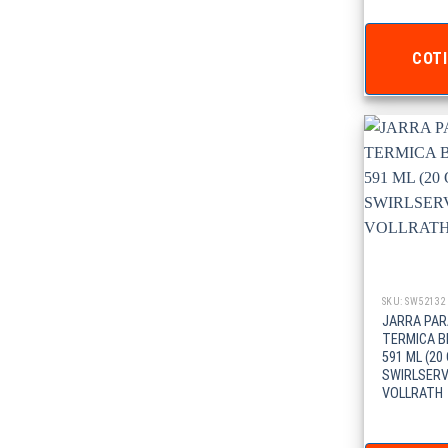
COTI
SKU: SW52132
JARRA PAR
TERMICA B
591 ML (20
SWIRLSER
VOLLRATH