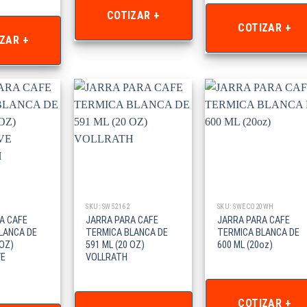
COTIZAR +
COTIZAR +
ZAR +
SKU: SW52162
SKU: SWECO20WH
A CAFE
JARRA PARA CAFE
JARRA PARA CAFE
LANCA DE
TERMICA BLANCA DE
TERMICA BLANCA DE
 OZ)
591 ML (20 OZ)
600 ML (20oz)
VE
VOLLRATH
COTIZAR +