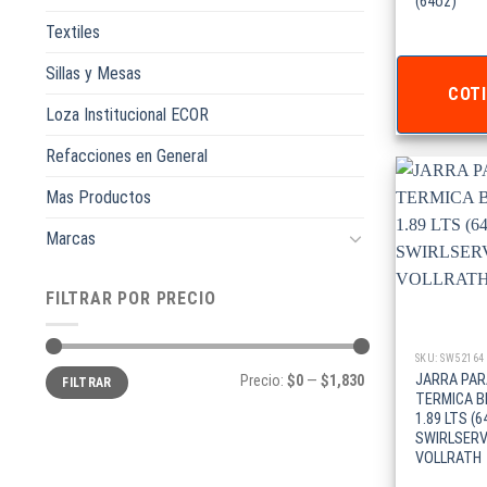
(64oz)
Textiles
Sillas y Mesas
COTI
Loza Institucional ECOR
Refacciones en General
Mas Productos
Marcas
FILTRAR POR PRECIO
SKU: SW52164
Precio
Precio
JARRA PAR
Precio:
$0
—
$1,830
FILTRAR
mínimo
máximo
TERMICA B
1.89 LTS (6
SWIRLSERV
VOLLRATH