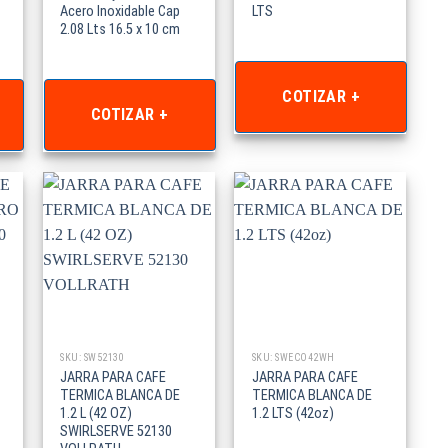
Acero Inoxidable Cap
LTS
2.08 Lts 16.5 x 10 cm
COTIZAR +
COTIZAR +
SKU: SW52130
SKU: SWECO42WH
JARRA PARA CAFE
JARRA PARA CAFE
TERMICA BLANCA DE
TERMICA BLANCA DE
1.2 L (42 OZ)
1.2 LTS (42oz)
SWIRLSERVE 52130