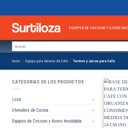
Skip
to
content
EQUIPOS DE COCCION Y ACERO INO
Buscar
por:
Inicio
/
Equipo para Servicio de Cafe
/
Termos y Jarras para Cafe
CATEGORIAS DE LOS PRODUCTOS
Loza
Utensilios de Cocina
Equipos de Coccion y Acero Inoxidable