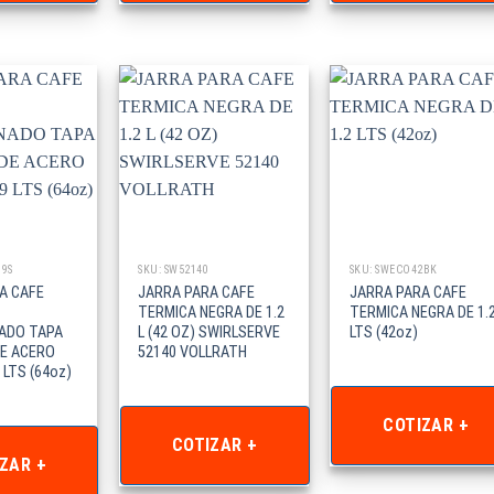
19S
SKU: SW52140
SKU: SWECO42BK
A CAFE
JARRA PARA CAFE
JARRA PARA CAFE
TERMICA NEGRA DE 1.2
TERMICA NEGRA DE 1.
ADO TAPA
L (42 OZ) SWIRLSERVE
LTS (42oz)
E ACERO
52140 VOLLRATH
 LTS (64oz)
COTIZAR +
COTIZAR +
ZAR +