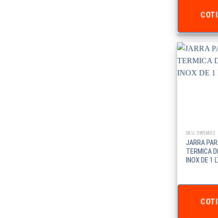
COTI
SKU: SWSM33
JARRA PAR
TERMICA D
INOX DE 1 
COTI