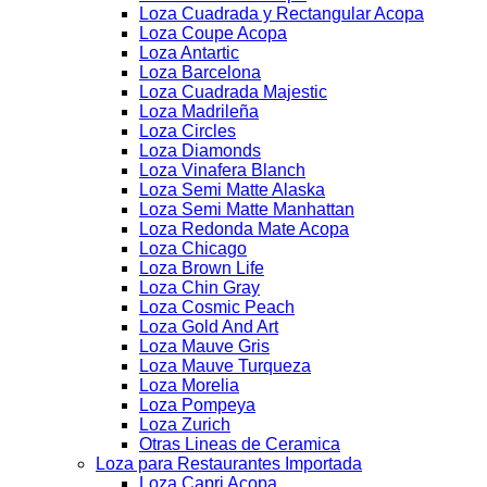
Loza Cuadrada y Rectangular Acopa
Loza Coupe Acopa
Loza Antartic
Loza Barcelona
Loza Cuadrada Majestic
Loza Madrileña
Loza Circles
Loza Diamonds
Loza Vinafera Blanch
Loza Semi Matte Alaska
Loza Semi Matte Manhattan
Loza Redonda Mate Acopa
Loza Chicago
Loza Brown Life
Loza Chin Gray
Loza Cosmic Peach
Loza Gold And Art
Loza Mauve Gris
Loza Mauve Turqueza
Loza Morelia
Loza Pompeya
Loza Zurich
Otras Lineas de Ceramica
Loza para Restaurantes Importada
Loza Capri Acopa