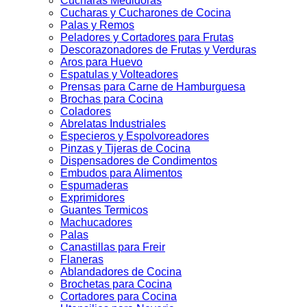
Cucharas Medidoras
Cucharas y Cucharones de Cocina
Palas y Remos
Peladores y Cortadores para Frutas
Descorazonadores de Frutas y Verduras
Aros para Huevo
Espatulas y Volteadores
Prensas para Carne de Hamburguesa
Brochas para Cocina
Coladores
Abrelatas Industriales
Especieros y Espolvoreadores
Pinzas y Tijeras de Cocina
Dispensadores de Condimentos
Embudos para Alimentos
Espumaderas
Exprimidores
Guantes Termicos
Machucadores
Palas
Canastillas para Freir
Flaneras
Ablandadores de Cocina
Brochetas para Cocina
Cortadores para Cocina