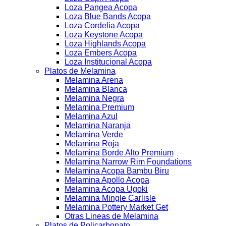
Loza Pangea Acopa
Loza Blue Bands Acopa
Loza Cordelia Acopa
Loza Keystone Acopa
Loza Highlands Acopa
Loza Embers Acopa
Loza Institucional Acopa
Platos de Melamina
Melamina Arena
Melamina Blanca
Melamina Negra
Melamina Premium
Melamina Azul
Melamina Naranja
Melamina Verde
Melamina Roja
Melamina Borde Alto Premium
Melamina Narrow Rim Foundations
Melamina Acopa Bambu Biru
Melamina Apollo Acopa
Melamina Acopa Ugoki
Melamina Mingle Carlisle
Melamina Pottery Market Get
Otras Lineas de Melamina
Platos de Policarbonato