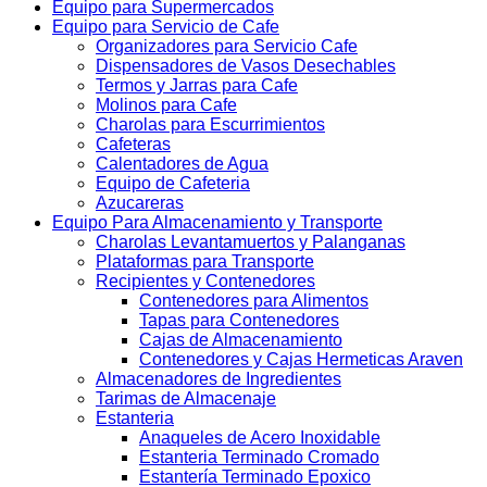
Equipo para Supermercados
Equipo para Servicio de Cafe
Organizadores para Servicio Cafe
Dispensadores de Vasos Desechables
Termos y Jarras para Cafe
Molinos para Cafe
Charolas para Escurrimientos
Cafeteras
Calentadores de Agua
Equipo de Cafeteria
Azucareras
Equipo Para Almacenamiento y Transporte
Charolas Levantamuertos y Palanganas
Plataformas para Transporte
Recipientes y Contenedores
Contenedores para Alimentos
Tapas para Contenedores
Cajas de Almacenamiento
Contenedores y Cajas Hermeticas Araven
Almacenadores de Ingredientes
Tarimas de Almacenaje
Estanteria
Anaqueles de Acero Inoxidable
Estanteria Terminado Cromado
Estantería Terminado Epoxico