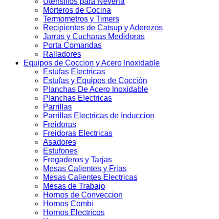
Utensilios para Neveria
Morteros de Cocina
Termometros y Timers
Recipientes de Catsup y Aderezos
Jarras y Cucharas Medidoras
Porta Comandas
Ralladores
Equipos de Coccion y Acero Inoxidable
Estufas Electricas
Estufas y Equipos de Cocción
Planchas De Acero Inoxidable
Planchas Electricas
Parrillas
Parrillas Electricas de Induccion
Freidoras
Freidoras Electricas
Asadores
Estufones
Fregaderos y Tarjas
Mesas Calientes y Frias
Mesas Calientes Electricas
Mesas de Trabajo
Hornos de Conveccion
Hornos Combi
Hornos Electricos