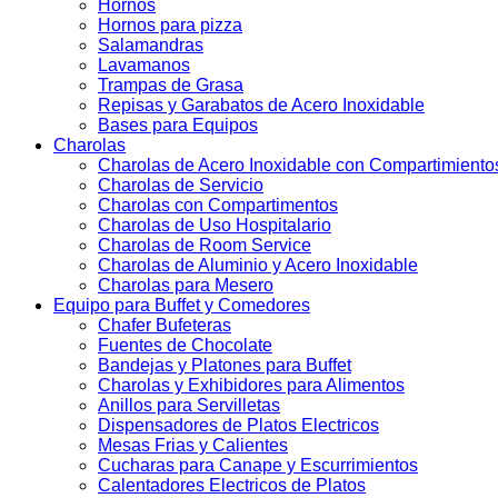
Hornos
Hornos para pizza
Salamandras
Lavamanos
Trampas de Grasa
Repisas y Garabatos de Acero Inoxidable
Bases para Equipos
Charolas
Charolas de Acero Inoxidable con Compartimiento
Charolas de Servicio
Charolas con Compartimentos
Charolas de Uso Hospitalario
Charolas de Room Service
Charolas de Aluminio y Acero Inoxidable
Charolas para Mesero
Equipo para Buffet y Comedores
Chafer Bufeteras
Fuentes de Chocolate
Bandejas y Platones para Buffet
Charolas y Exhibidores para Alimentos
Anillos para Servilletas
Dispensadores de Platos Electricos
Mesas Frias y Calientes
Cucharas para Canape y Escurrimientos
Calentadores Electricos de Platos