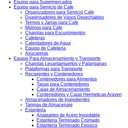
Equipo para Supermercados
Equipo para Servicio de Cafe
Organizadores para Servicio Cafe
Dispensadores de Vasos Desechables
Termos y Jarras para Cafe
Molinos para Cafe
Charolas para Escurrimientos
Cafeteras
Calentadores de Agua
Equipo de Cafeteria
Azucareras
Equipo Para Almacenamiento y Transporte
Charolas Levantamuertos y Palanganas
Plataformas para Transporte
Recipientes y Contenedores
Contenedores para Alimentos
Tapas para Contenedores
Cajas de Almacenamiento
Contenedores y Cajas Hermeticas Araven
Almacenadores de Ingredientes
Tarimas de Almacenaje
Estanteria
Anaqueles de Acero Inoxidable
Estanteria Terminado Cromado
Estantería Terminado Epoxico