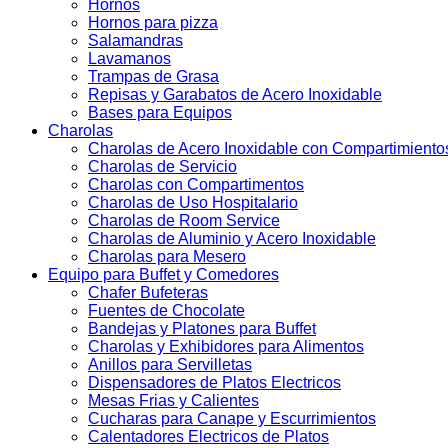
Hornos
Hornos para pizza
Salamandras
Lavamanos
Trampas de Grasa
Repisas y Garabatos de Acero Inoxidable
Bases para Equipos
Charolas
Charolas de Acero Inoxidable con Compartimiento
Charolas de Servicio
Charolas con Compartimentos
Charolas de Uso Hospitalario
Charolas de Room Service
Charolas de Aluminio y Acero Inoxidable
Charolas para Mesero
Equipo para Buffet y Comedores
Chafer Bufeteras
Fuentes de Chocolate
Bandejas y Platones para Buffet
Charolas y Exhibidores para Alimentos
Anillos para Servilletas
Dispensadores de Platos Electricos
Mesas Frias y Calientes
Cucharas para Canape y Escurrimientos
Calentadores Electricos de Platos