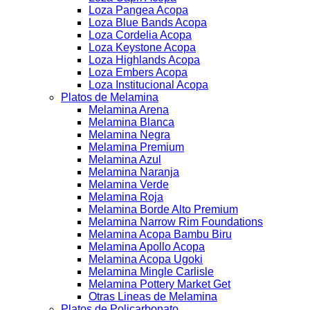
Loza Pangea Acopa
Loza Blue Bands Acopa
Loza Cordelia Acopa
Loza Keystone Acopa
Loza Highlands Acopa
Loza Embers Acopa
Loza Institucional Acopa
Platos de Melamina
Melamina Arena
Melamina Blanca
Melamina Negra
Melamina Premium
Melamina Azul
Melamina Naranja
Melamina Verde
Melamina Roja
Melamina Borde Alto Premium
Melamina Narrow Rim Foundations
Melamina Acopa Bambu Biru
Melamina Apollo Acopa
Melamina Acopa Ugoki
Melamina Mingle Carlisle
Melamina Pottery Market Get
Otras Lineas de Melamina
Platos de Policarbonato