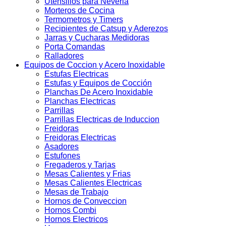
Utensilios para Neveria
Morteros de Cocina
Termometros y Timers
Recipientes de Catsup y Aderezos
Jarras y Cucharas Medidoras
Porta Comandas
Ralladores
Equipos de Coccion y Acero Inoxidable
Estufas Electricas
Estufas y Equipos de Cocción
Planchas De Acero Inoxidable
Planchas Electricas
Parrillas
Parrillas Electricas de Induccion
Freidoras
Freidoras Electricas
Asadores
Estufones
Fregaderos y Tarjas
Mesas Calientes y Frias
Mesas Calientes Electricas
Mesas de Trabajo
Hornos de Conveccion
Hornos Combi
Hornos Electricos