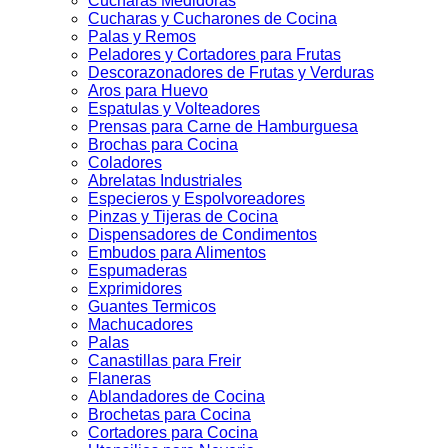
Cucharas Medidoras
Cucharas y Cucharones de Cocina
Palas y Remos
Peladores y Cortadores para Frutas
Descorazonadores de Frutas y Verduras
Aros para Huevo
Espatulas y Volteadores
Prensas para Carne de Hamburguesa
Brochas para Cocina
Coladores
Abrelatas Industriales
Especieros y Espolvoreadores
Pinzas y Tijeras de Cocina
Dispensadores de Condimentos
Embudos para Alimentos
Espumaderas
Exprimidores
Guantes Termicos
Machucadores
Palas
Canastillas para Freir
Flaneras
Ablandadores de Cocina
Brochetas para Cocina
Cortadores para Cocina