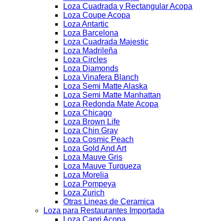
Loza Cuadrada y Rectangular Acopa
Loza Coupe Acopa
Loza Antartic
Loza Barcelona
Loza Cuadrada Majestic
Loza Madrileña
Loza Circles
Loza Diamonds
Loza Vinafera Blanch
Loza Semi Matte Alaska
Loza Semi Matte Manhattan
Loza Redonda Mate Acopa
Loza Chicago
Loza Brown Life
Loza Chin Gray
Loza Cosmic Peach
Loza Gold And Art
Loza Mauve Gris
Loza Mauve Turqueza
Loza Morelia
Loza Pompeya
Loza Zurich
Otras Lineas de Ceramica
Loza para Restaurantes Importada
Loza Capri Acopa