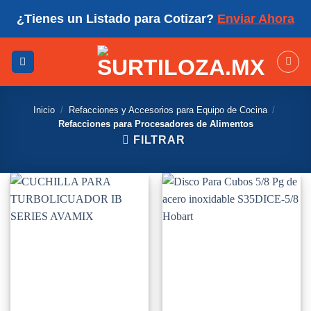
Skip
¿Tienes un Listado para Cotizar?
Enviar Ahora
to
content
Inicio
/
Refacciones y Accesorios para Equipo de Cocina
/
Refacciones para Procesadores de Alimentos
FILTRAR