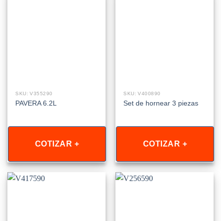
SKU: V355290
SKU: V400890
PAVERA 6.2L
Set de hornear 3 piezas
COTIZAR +
COTIZAR +