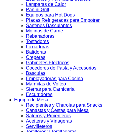
Lamparas de Calor
Panini Grill
Equipos para Hot Dogs
Placas Refrigeradas para Empotrar
Sartenes Basculantes
Molinos de Carne
Rebanadoras
Tostadores
Licuadoras
Batidoras
Creperas
Gabinetes Electricos
Cocedores de Pasta y Accesorios
Basculas
Emplayadoras para Cocina
Marmitas de Volteo
Sierras para Carniceria
Escurridores
Equipo de Mesa
Recipientes y Charolas para Snacks
Canastas y Cestas para Mesa
Saleros y Pimenteros
Aceiteras y Vinageras
Servilleteros
Tortilleros y Tortilladoras