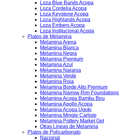
Loza Blue Bands Acopa
Loza Cordelia Acopa
Loza Keystone Acopa
Loza Highlands Acopa
Loza Embers Acopa
Loza Institucional Acopa
Platos de Melamina
Melamina Arena
Melamina Blanca
Melamina Negra
Melamina Premium
Melamina Azul
Melamina Naranja
Melamina Verde
Melamina Roja
Melamina Borde Alto Premium
Melamina Narrow Rim Foundations
Melamina Acopa Bambu Biru
Melamina Apollo Acopa
Melamina Acopa Ugoki
Melamina Mingle Carlisle
Melamina Pottery Market Get
Otras Lineas de Melamina
Platos de Policarbonato
Nacional