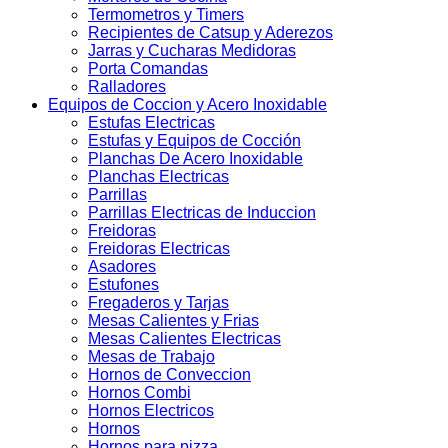
Termometros y Timers
Recipientes de Catsup y Aderezos
Jarras y Cucharas Medidoras
Porta Comandas
Ralladores
Equipos de Coccion y Acero Inoxidable
Estufas Electricas
Estufas y Equipos de Cocción
Planchas De Acero Inoxidable
Planchas Electricas
Parrillas
Parrillas Electricas de Induccion
Freidoras
Freidoras Electricas
Asadores
Estufones
Fregaderos y Tarjas
Mesas Calientes y Frias
Mesas Calientes Electricas
Mesas de Trabajo
Hornos de Conveccion
Hornos Combi
Hornos Electricos
Hornos
Hornos para pizza