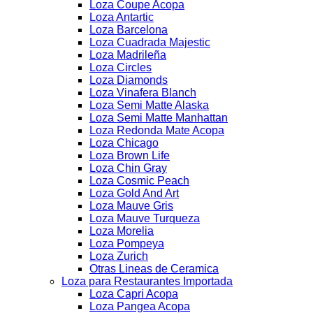
Loza Coupe Acopa
Loza Antartic
Loza Barcelona
Loza Cuadrada Majestic
Loza Madrileña
Loza Circles
Loza Diamonds
Loza Vinafera Blanch
Loza Semi Matte Alaska
Loza Semi Matte Manhattan
Loza Redonda Mate Acopa
Loza Chicago
Loza Brown Life
Loza Chin Gray
Loza Cosmic Peach
Loza Gold And Art
Loza Mauve Gris
Loza Mauve Turqueza
Loza Morelia
Loza Pompeya
Loza Zurich
Otras Lineas de Ceramica
Loza para Restaurantes Importada
Loza Capri Acopa
Loza Pangea Acopa