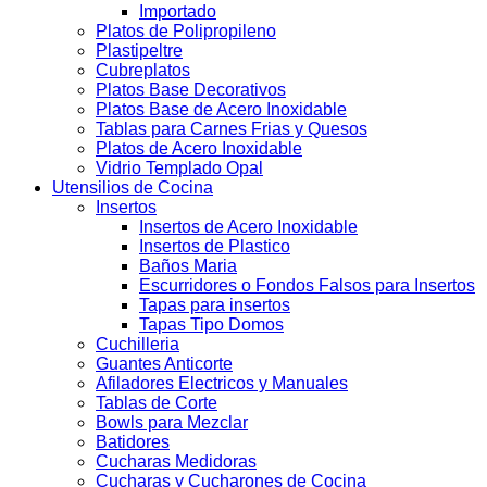
Importado
Platos de Polipropileno
Plastipeltre
Cubreplatos
Platos Base Decorativos
Platos Base de Acero Inoxidable
Tablas para Carnes Frias y Quesos
Platos de Acero Inoxidable
Vidrio Templado Opal
Utensilios de Cocina
Insertos
Insertos de Acero Inoxidable
Insertos de Plastico
Baños Maria
Escurridores o Fondos Falsos para Insertos
Tapas para insertos
Tapas Tipo Domos
Cuchilleria
Guantes Anticorte
Afiladores Electricos y Manuales
Tablas de Corte
Bowls para Mezclar
Batidores
Cucharas Medidoras
Cucharas y Cucharones de Cocina