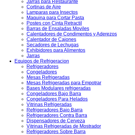
Jarras para Restaurante
Cortinas de Aire
Lamparas para Insectos
Maquina para Cortar Pasta
Postes con Cinta Retractil
Barras de Ensaladas Moviles
Calentadores de Condimentos y Aderezos
Calentador de Cajones
Secadores de Lechugas
Exhibidores para Alimentos
Jarras
Equipos de Refrigeracion
Refrigeradores
Congeladores
Mesas Refrigeradas
Mesas Refrigeradas para Empotrar
Bases Modulares refrigeradas
Congeladores Bajo Barra
Congeladores Para Helados
Vitrinas Refrigeradas
Refrigeradores Bajo Barra
Refrigeradores Contra Barra
Dispensadores de Cerveza
Vitrinas Refrigeradas de Mostrador
Refrigeradores Sobre Barra