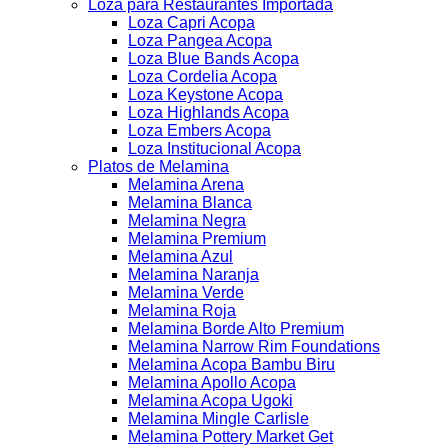
Loza para Restaurantes Importada
Loza Capri Acopa
Loza Pangea Acopa
Loza Blue Bands Acopa
Loza Cordelia Acopa
Loza Keystone Acopa
Loza Highlands Acopa
Loza Embers Acopa
Loza Institucional Acopa
Platos de Melamina
Melamina Arena
Melamina Blanca
Melamina Negra
Melamina Premium
Melamina Azul
Melamina Naranja
Melamina Verde
Melamina Roja
Melamina Borde Alto Premium
Melamina Narrow Rim Foundations
Melamina Acopa Bambu Biru
Melamina Apollo Acopa
Melamina Acopa Ugoki
Melamina Mingle Carlisle
Melamina Pottery Market Get