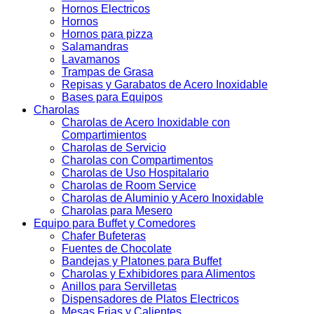
Hornos Electricos
Hornos
Hornos para pizza
Salamandras
Lavamanos
Trampas de Grasa
Repisas y Garabatos de Acero Inoxidable
Bases para Equipos
Charolas
Charolas de Acero Inoxidable con
Compartimientos
Charolas de Servicio
Charolas con Compartimentos
Charolas de Uso Hospitalario
Charolas de Room Service
Charolas de Aluminio y Acero Inoxidable
Charolas para Mesero
Equipo para Buffet y Comedores
Chafer Bufeteras
Fuentes de Chocolate
Bandejas y Platones para Buffet
Charolas y Exhibidores para Alimentos
Anillos para Servilletas
Dispensadores de Platos Electricos
Mesas Frias y Calientes