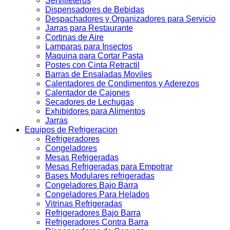
Servilleteros
Dispensadores de Bebidas
Despachadores y Organizadores para Servicio
Jarras para Restaurante
Cortinas de Aire
Lamparas para Insectos
Maquina para Cortar Pasta
Postes con Cinta Retractil
Barras de Ensaladas Moviles
Calentadores de Condimentos y Aderezos
Calentador de Cajones
Secadores de Lechugas
Exhibidores para Alimentos
Jarras
Equipos de Refrigeracion
Refrigeradores
Congeladores
Mesas Refrigeradas
Mesas Refrigeradas para Empotrar
Bases Modulares refrigeradas
Congeladores Bajo Barra
Congeladores Para Helados
Vitrinas Refrigeradas
Refrigeradores Bajo Barra
Refrigeradores Contra Barra