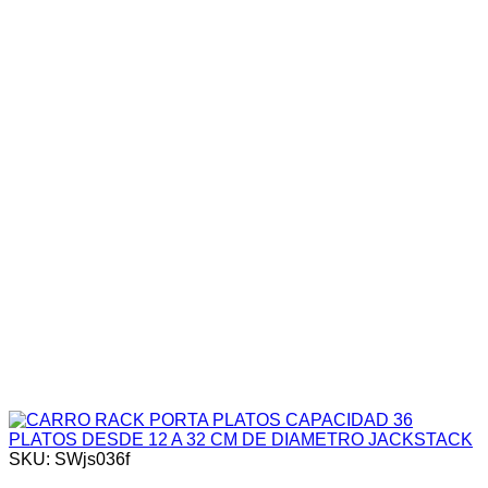
SKU: SWjs036f