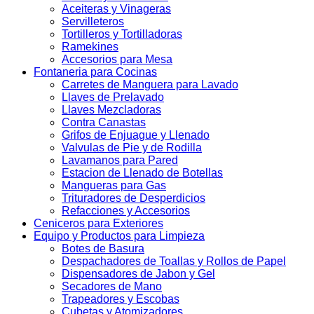
Aceiteras y Vinageras
Servilleteros
Tortilleros y Tortilladoras
Ramekines
Accesorios para Mesa
Fontaneria para Cocinas
Carretes de Manguera para Lavado
Llaves de Prelavado
Llaves Mezcladoras
Contra Canastas
Grifos de Enjuague y Llenado
Valvulas de Pie y de Rodilla
Lavamanos para Pared
Estacion de Llenado de Botellas
Mangueras para Gas
Trituradores de Desperdicios
Refacciones y Accesorios
Ceniceros para Exteriores
Equipo y Productos para Limpieza
Botes de Basura
Despachadores de Toallas y Rollos de Papel
Dispensadores de Jabon y Gel
Secadores de Mano
Trapeadores y Escobas
Cubetas y Atomizadores