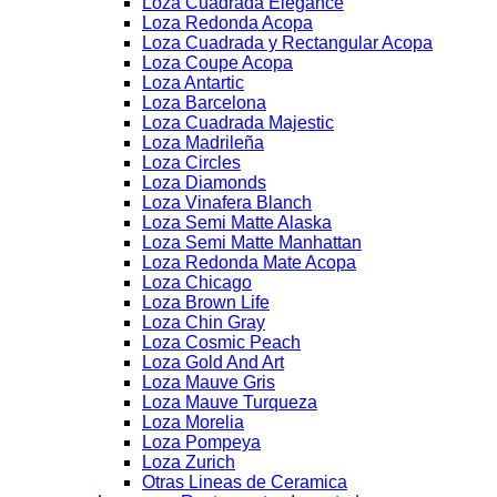
Loza Cuadrada Elegance
Loza Redonda Acopa
Loza Cuadrada y Rectangular Acopa
Loza Coupe Acopa
Loza Antartic
Loza Barcelona
Loza Cuadrada Majestic
Loza Madrileña
Loza Circles
Loza Diamonds
Loza Vinafera Blanch
Loza Semi Matte Alaska
Loza Semi Matte Manhattan
Loza Redonda Mate Acopa
Loza Chicago
Loza Brown Life
Loza Chin Gray
Loza Cosmic Peach
Loza Gold And Art
Loza Mauve Gris
Loza Mauve Turqueza
Loza Morelia
Loza Pompeya
Loza Zurich
Otras Lineas de Ceramica