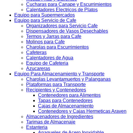
Cucharas para Canape y Escurrimientos
Calentadores Electricos de Platos
Equipo para Supermercados
Equipo para Servicio de Cafe
Organizadores para Servicio Cafe
Dispensadores de Vasos Desechables
Termos y Jarras para Cafe
Molinos para Cafe
Charolas para Escurrimientos
Cafeteras
Calentadores de Agua
Equipo de Cafeteria
Azucareras
Equipo Para Almacenamiento y Transporte
Charolas Levantamuertos y Palanganas
Plataformas para Transporte
Recipientes y Contenedores
Contenedores para Alimentos
Tapas para Contenedores
Cajas de Almacenamiento
Contenedores y Cajas Hermeticas Araven
Almacenadores de Ingredientes
Tarimas de Almacenaje
Estanteria
Anaqueles de Acero Inoxidable