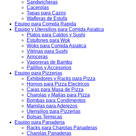
Sandwicheras
Cacerolas
Tapas para Cazos
Wafleras de Estufa
Equipo para Comida Rapida
Equipo y Utensilios para Comida Asiatica
Platos para Caldos y Sushi
Estufones para Wok
Woks para Comida Asiatica
Vitrinas para Sushi
Arroceras
Vaporeras de Bambu
Palillos y Accesorios
Equipo para Pizzerias
Exhibidores y Racks para Pizza
Hornos para Pizza Electricos
Cajas para Masa de Pizza
Charolas y Mallas para Pizza
Bombas para Condimentos
Mamilas para Aderezos
Utensilios para Pizzerias
Bolsas Termicas
Equipo para Panaderia
Racks para Charolas Panaderas
Charolas Panaderas