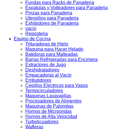
Fundas para Racks de Panaderia
Espatulas y Volteadores para Panaderia
Pinzas para Panaderia
Utensilios para Panaderia
Exhibidores de Panaderia
vacio
Reposteria
Equipo de Cocina
Trituradoras de Hielo
Maquina para Hacer Helado
Batidoras para Malteadas
Barras Refrigeradas para Encimera
Extractores de Jugo
Deshidratadores
Empacadoras al Vacio
Embutidores
Cepillos Electricos para Vasos
Termocirculadores
Maquinas Lavavajillas
Procesadores de Alimentos
Maquinas de Palomitas
Hornos de Microondas
Hornos de Alta Velocidad
Turbolicuadores
Wafleras