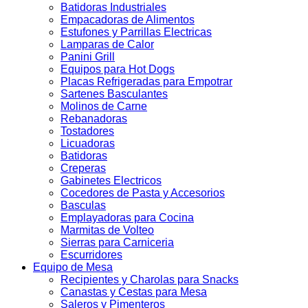
Batidoras Industriales
Empacadoras de Alimentos
Estufones y Parrillas Electricas
Lamparas de Calor
Panini Grill
Equipos para Hot Dogs
Placas Refrigeradas para Empotrar
Sartenes Basculantes
Molinos de Carne
Rebanadoras
Tostadores
Licuadoras
Batidoras
Creperas
Gabinetes Electricos
Cocedores de Pasta y Accesorios
Basculas
Emplayadoras para Cocina
Marmitas de Volteo
Sierras para Carniceria
Escurridores
Equipo de Mesa
Recipientes y Charolas para Snacks
Canastas y Cestas para Mesa
Saleros y Pimenteros