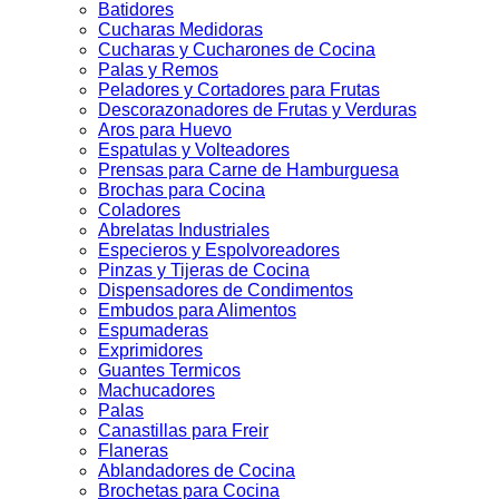
Batidores
Cucharas Medidoras
Cucharas y Cucharones de Cocina
Palas y Remos
Peladores y Cortadores para Frutas
Descorazonadores de Frutas y Verduras
Aros para Huevo
Espatulas y Volteadores
Prensas para Carne de Hamburguesa
Brochas para Cocina
Coladores
Abrelatas Industriales
Especieros y Espolvoreadores
Pinzas y Tijeras de Cocina
Dispensadores de Condimentos
Embudos para Alimentos
Espumaderas
Exprimidores
Guantes Termicos
Machucadores
Palas
Canastillas para Freir
Flaneras
Ablandadores de Cocina
Brochetas para Cocina