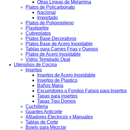
Otras Lineas de Melamina
Platos de Policarbonato
Nacional
Importado
Platos de Polipropileno
Plastipeltre
Cubreplatos
Platos Base Decorativos
Platos Base de Acero Inoxidable
Tablas para Carnes Frias y Quesos
Platos de Acero Inoxidable
Vidrio Templado Opal
Utensilios de Cocina
Insertos
Insertos de Acero Inoxidable
Insertos de Plastico
Baños Maria
Escurridores o Fondos Falsos para Insertos
Tapas para insertos
Tapas Tipo Domos
Cuchilleria
Guantes Anticorte
Afiladores Electricos y Manuales
Tablas de Corte
Bowls para Mezclar