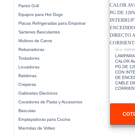
Panini Grill
Equipos para Hot Dogs
Placas Refrigeradas para Empotrar
Sartenes Basculantes
Molinos de Carne
Rebanadoras
SKU: SWSW
LAMPARA
Tostadores
CALOR A
PG DE 12
Licuadoras
CON INT
Batidoras
DE ENCE
CABLE DI
Creperas
CORRIEN
Gabinetes Electricos
Cocedores de Pasta y Accesorios
Basculas
COTI
Emplayadoras para Cocina
Marmitas de Volteo