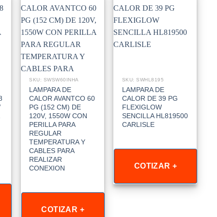
SKU: SWSW60INHA
SKU: SWHL8195
LAMPARA DE
LAMPARA DE
8
CALOR AVANTCO 60
CALOR DE 39 PG
W
PG (152 CM) DE
FLEXIGLOW
120V, 1550W CON
SENCILLA HL819500
PERILLA PARA
CARLISLE
REGULAR
TEMPERATURA Y
CABLES PARA
REALIZAR
COTIZAR +
CONEXION
COTIZAR +