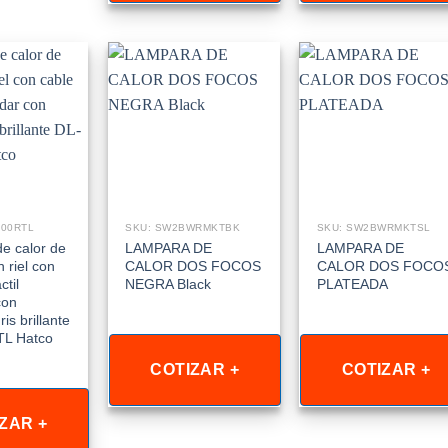
500RTL
SKU: SW2BWRMKTBK
SKU: SW2BWRMKTSL
e calor de
LAMPARA DE
LAMPARA DE
 riel con
CALOR DOS FOCOS
CALOR DOS FOCO
ctil
NEGRA Black
PLATEADA
con
is brillante
TL Hatco
COTIZAR +
COTIZAR +
ZAR +