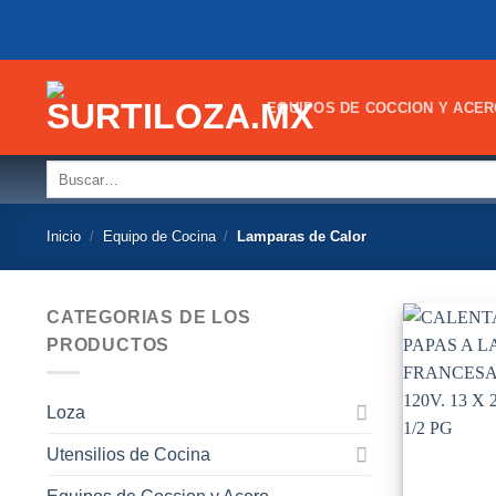
Skip
to
content
EQUIPOS DE COCCION Y ACER
Buscar
por:
Inicio
/
Equipo de Cocina
/
Lamparas de Calor
CATEGORIAS DE LOS
PRODUCTOS
Loza
Utensilios de Cocina