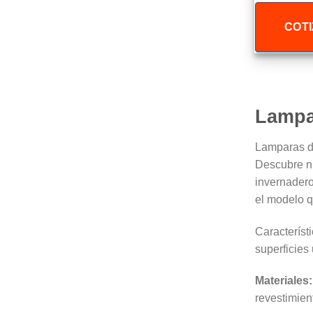
COTI
Lampa
Lamparas de
Descubre nu
invernadero
el modelo q
Característ
superficies 
Materiales:
revestimient