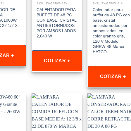
DS1
SKU: SWGRBW48TK
SKU: SWGRBW48IA
DOR DE
CALENTADOR PARA
Calentador para
LA
BUFFET DE 48 PG
buffet de 48 PG con
A 1000W,
CON BASE, CRISTAL
base, cristal
 22 1/2 X
ANTIESTORNUDOS
antiestornudos por
POR AMBOS LADOS
ambos lados, en
2,040 W
color granito gris,
120 V Modelo:
GRBW-48 Marca
HATCO
ZAR +
COTIZAR +
COTIZAR +