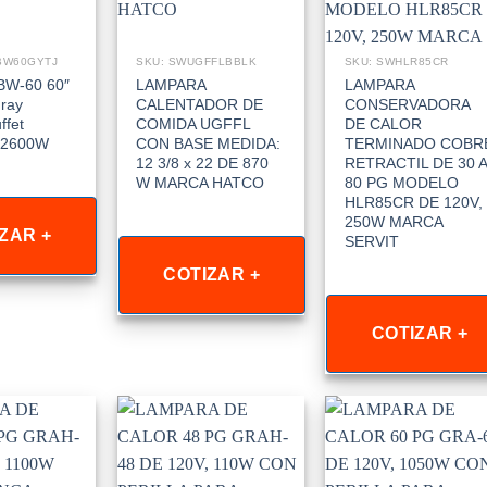
BW60GYTJ
SKU: SWUGFFLBBLK
SKU: SWHLR85CR
BW-60 60″
LAMPARA
LAMPARA
ray
CALENTADOR DE
CONSERVADORA
ffet
COMIDA UGFFL
DE CALOR
 2600W
CON BASE MEDIDA:
TERMINADO COBR
12 3/8 x 22 DE 870
RETRACTIL DE 30 A
W MARCA HATCO
80 PG MODELO
HLR85CR DE 120V,
250W MARCA
ZAR +
SERVIT
COTIZAR +
COTIZAR +