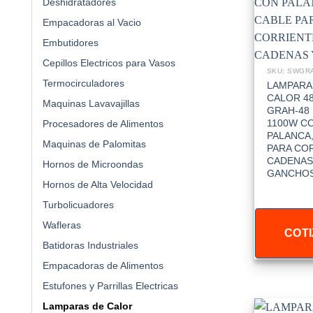
Deshidratadores
Empacadoras al Vacio
Embutidores
Cepillos Electricos para Vasos
SKU: SWGR
Termocirculadores
LAMPARA
CALOR 4
Maquinas Lavavajillas
GRAH-48 
1100W C
Procesadores de Alimentos
PALANCA,
Maquinas de Palomitas
PARA COR
CADENAS
Hornos de Microondas
GANCHOS
Hornos de Alta Velocidad
Turbolicuadores
Wafleras
COTI
Batidoras Industriales
Empacadoras de Alimentos
Estufones y Parrillas Electricas
Lamparas de Calor