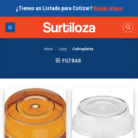
Skip
¿Tienes un Listado para Cotizar?
Enviar Ahora
to
content
Inicio
/
Loza
/
Cubreplatos
FILTRAR