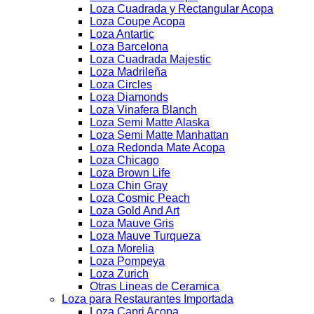
Loza Cuadrada y Rectangular Acopa
Loza Coupe Acopa
Loza Antartic
Loza Barcelona
Loza Cuadrada Majestic
Loza Madrileña
Loza Circles
Loza Diamonds
Loza Vinafera Blanch
Loza Semi Matte Alaska
Loza Semi Matte Manhattan
Loza Redonda Mate Acopa
Loza Chicago
Loza Brown Life
Loza Chin Gray
Loza Cosmic Peach
Loza Gold And Art
Loza Mauve Gris
Loza Mauve Turqueza
Loza Morelia
Loza Pompeya
Loza Zurich
Otras Lineas de Ceramica
Loza para Restaurantes Importada
Loza Capri Acopa