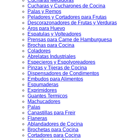
Cucharas Medidoras
Cucharas y Cucharones de Cocina
Palas y Remos
Peladores y Cortadores para Frutas
Descorazonadores de Frutas y Verduras
Aros para Huevo
Espatulas y Volteadores
Prensas para Carne de Hamburguesa
Brochas para Cocina
Coladores
Abrelatas Industriales
Especieros y Espolvoreadores
Pinzas y Tijeras de Cocina
Dispensadores de Condimentos
Embudos para Alimentos
Espumaderas
Exprimidores
Guantes Termicos
Machucadores
Palas
Canastillas para Freir
Flaneras
Ablandadores de Cocina
Brochetas para Cocina
Cortadores para Cocina