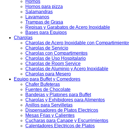
Hornos
Hornos para pizza
Salamandras
Lavamanos
Trampas de Grasa
Repisas y Garabatos de Acero Inoxidable
Bases para Equipos
Charolas
Charolas de Acero Inoxidable con Compartimiento
Charolas de Servicio
Charolas con Compartimentos
Charolas de Uso Hospitalario
Charolas de Room Service
Charolas de Aluminio y Acero Inoxidable
Charolas para Mesero
Equipo para Buffet y Comedores
Chafer Bufeteras
Fuentes de Chocolate
Bandejas y Platones para Buffet
Charolas y Exhibidores para Alimentos
Anillos para Servilletas
Dispensadores de Platos Electricos
Mesas Frias y Calientes
Cucharas para Canape y Escurrimientos
Calentadores Electricos de Platos