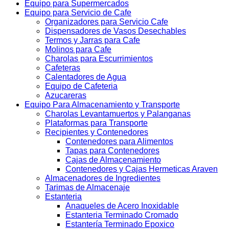
Equipo para Supermercados
Equipo para Servicio de Cafe
Organizadores para Servicio Cafe
Dispensadores de Vasos Desechables
Termos y Jarras para Cafe
Molinos para Cafe
Charolas para Escurrimientos
Cafeteras
Calentadores de Agua
Equipo de Cafeteria
Azucareras
Equipo Para Almacenamiento y Transporte
Charolas Levantamuertos y Palanganas
Plataformas para Transporte
Recipientes y Contenedores
Contenedores para Alimentos
Tapas para Contenedores
Cajas de Almacenamiento
Contenedores y Cajas Hermeticas Araven
Almacenadores de Ingredientes
Tarimas de Almacenaje
Estanteria
Anaqueles de Acero Inoxidable
Estanteria Terminado Cromado
Estantería Terminado Epoxico