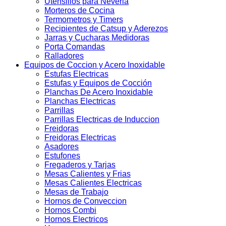
Utensilios para Neveria
Morteros de Cocina
Termometros y Timers
Recipientes de Catsup y Aderezos
Jarras y Cucharas Medidoras
Porta Comandas
Ralladores
Equipos de Coccion y Acero Inoxidable
Estufas Electricas
Estufas y Equipos de Cocción
Planchas De Acero Inoxidable
Planchas Electricas
Parrillas
Parrillas Electricas de Induccion
Freidoras
Freidoras Electricas
Asadores
Estufones
Fregaderos y Tarjas
Mesas Calientes y Frias
Mesas Calientes Electricas
Mesas de Trabajo
Hornos de Conveccion
Hornos Combi
Hornos Electricos