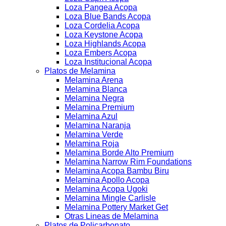
Loza Pangea Acopa
Loza Blue Bands Acopa
Loza Cordelia Acopa
Loza Keystone Acopa
Loza Highlands Acopa
Loza Embers Acopa
Loza Institucional Acopa
Platos de Melamina
Melamina Arena
Melamina Blanca
Melamina Negra
Melamina Premium
Melamina Azul
Melamina Naranja
Melamina Verde
Melamina Roja
Melamina Borde Alto Premium
Melamina Narrow Rim Foundations
Melamina Acopa Bambu Biru
Melamina Apollo Acopa
Melamina Acopa Ugoki
Melamina Mingle Carlisle
Melamina Pottery Market Get
Otras Lineas de Melamina
Platos de Policarbonato