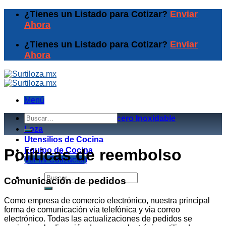
Skip
¿Tienes un Listado para Cotizar?
Enviar
to
Ahora
content
¿Tienes un Listado para Cotizar?
Enviar
Ahora
Menú
Buscar
Equipos de Coccion y Acero Inoxidable
por:
Loza
Utensilios de Cocina
Equipo de Cocina
Políticas de reembolso
Ver mi Cotizacion
Buscar
Comunicación de pedidos
por:
Como empresa de comercio electrónico, nuestra principal
forma de comunicación via telefónica y via correo
electrónico. Todas las actualizaciones de pedidos se