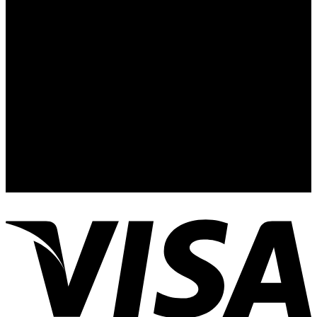
Contacto y Redes Sociales
Telefonos de Contacto 33 36153128 y 33 38258014
Whats App de Contacto 33 23851294
Nuestro Show Room:
Av. Vallarta 3233 Int. 10-D
Col. Vallarta Poniente
44110
Guadalajara, Jal.