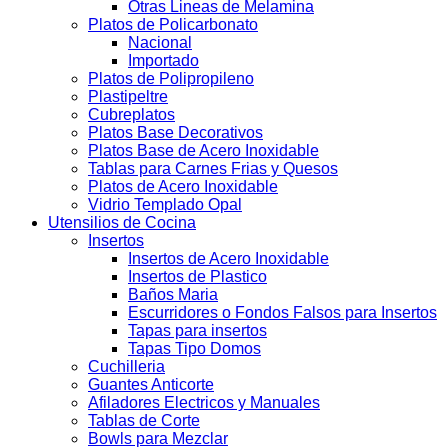
Otras Lineas de Melamina
Platos de Policarbonato
Nacional
Importado
Platos de Polipropileno
Plastipeltre
Cubreplatos
Platos Base Decorativos
Platos Base de Acero Inoxidable
Tablas para Carnes Frias y Quesos
Platos de Acero Inoxidable
Vidrio Templado Opal
Utensilios de Cocina
Insertos
Insertos de Acero Inoxidable
Insertos de Plastico
Baños Maria
Escurridores o Fondos Falsos para Insertos
Tapas para insertos
Tapas Tipo Domos
Cuchilleria
Guantes Anticorte
Afiladores Electricos y Manuales
Tablas de Corte
Bowls para Mezclar