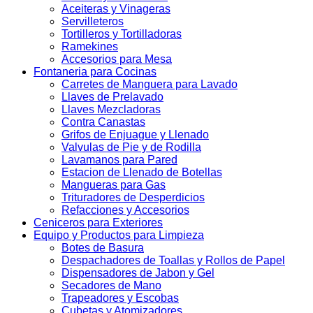
Aceiteras y Vinageras
Servilleteros
Tortilleros y Tortilladoras
Ramekines
Accesorios para Mesa
Fontaneria para Cocinas
Carretes de Manguera para Lavado
Llaves de Prelavado
Llaves Mezcladoras
Contra Canastas
Grifos de Enjuague y Llenado
Valvulas de Pie y de Rodilla
Lavamanos para Pared
Estacion de Llenado de Botellas
Mangueras para Gas
Trituradores de Desperdicios
Refacciones y Accesorios
Ceniceros para Exteriores
Equipo y Productos para Limpieza
Botes de Basura
Despachadores de Toallas y Rollos de Papel
Dispensadores de Jabon y Gel
Secadores de Mano
Trapeadores y Escobas
Cubetas y Atomizadores