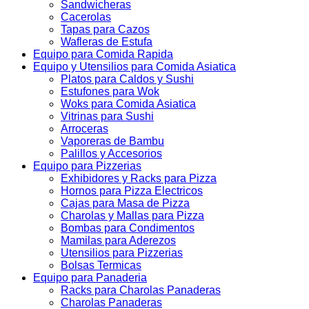
Sandwicheras
Cacerolas
Tapas para Cazos
Wafleras de Estufa
Equipo para Comida Rapida
Equipo y Utensilios para Comida Asiatica
Platos para Caldos y Sushi
Estufones para Wok
Woks para Comida Asiatica
Vitrinas para Sushi
Arroceras
Vaporeras de Bambu
Palillos y Accesorios
Equipo para Pizzerias
Exhibidores y Racks para Pizza
Hornos para Pizza Electricos
Cajas para Masa de Pizza
Charolas y Mallas para Pizza
Bombas para Condimentos
Mamilas para Aderezos
Utensilios para Pizzerias
Bolsas Termicas
Equipo para Panaderia
Racks para Charolas Panaderas
Charolas Panaderas