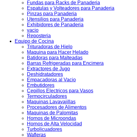
Fundas para Racks de Panaderia
Espatulas y Volteadores para Panaderia
Pinzas para Panaderia
Utensilios para Panaderia
Exhibidores de Panaderia
vacio
Reposteria
Equipo de Cocina
Trituradoras de Hielo
Maquina para Hacer Helado
Batidoras para Malteadas
Barras Refrigeradas para Encimera
Extractores de Jugo
Deshidratadores
Empacadoras al Vacio
Embutidores
Cepillos Electricos para Vasos
Termocirculadores
Maquinas Lavavajillas
Procesadores de Alimentos
Maquinas de Palomitas
Hornos de Microondas
Hornos de Alta Velocidad
Turbolicuadores
Wafleras