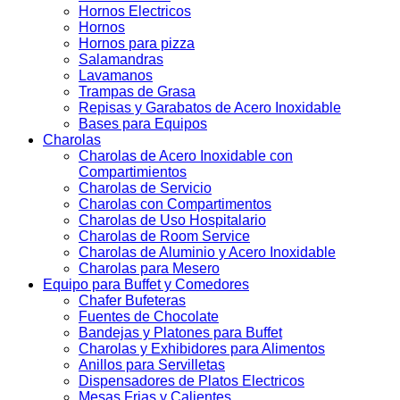
Hornos Electricos
Hornos
Hornos para pizza
Salamandras
Lavamanos
Trampas de Grasa
Repisas y Garabatos de Acero Inoxidable
Bases para Equipos
Charolas
Charolas de Acero Inoxidable con
Compartimientos
Charolas de Servicio
Charolas con Compartimentos
Charolas de Uso Hospitalario
Charolas de Room Service
Charolas de Aluminio y Acero Inoxidable
Charolas para Mesero
Equipo para Buffet y Comedores
Chafer Bufeteras
Fuentes de Chocolate
Bandejas y Platones para Buffet
Charolas y Exhibidores para Alimentos
Anillos para Servilletas
Dispensadores de Platos Electricos
Mesas Frias y Calientes