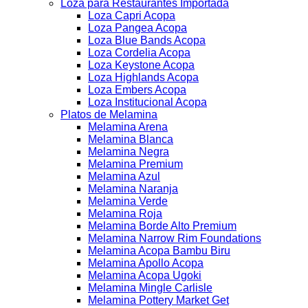
Loza para Restaurantes Importada
Loza Capri Acopa
Loza Pangea Acopa
Loza Blue Bands Acopa
Loza Cordelia Acopa
Loza Keystone Acopa
Loza Highlands Acopa
Loza Embers Acopa
Loza Institucional Acopa
Platos de Melamina
Melamina Arena
Melamina Blanca
Melamina Negra
Melamina Premium
Melamina Azul
Melamina Naranja
Melamina Verde
Melamina Roja
Melamina Borde Alto Premium
Melamina Narrow Rim Foundations
Melamina Acopa Bambu Biru
Melamina Apollo Acopa
Melamina Acopa Ugoki
Melamina Mingle Carlisle
Melamina Pottery Market Get