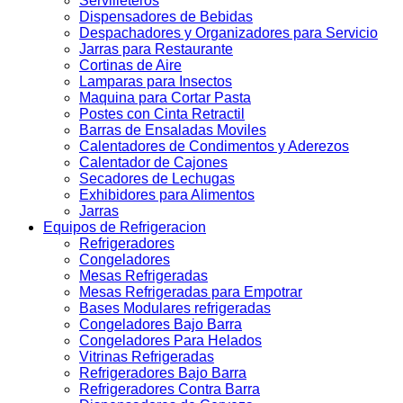
Servilleteros
Dispensadores de Bebidas
Despachadores y Organizadores para Servicio
Jarras para Restaurante
Cortinas de Aire
Lamparas para Insectos
Maquina para Cortar Pasta
Postes con Cinta Retractil
Barras de Ensaladas Moviles
Calentadores de Condimentos y Aderezos
Calentador de Cajones
Secadores de Lechugas
Exhibidores para Alimentos
Jarras
Equipos de Refrigeracion
Refrigeradores
Congeladores
Mesas Refrigeradas
Mesas Refrigeradas para Empotrar
Bases Modulares refrigeradas
Congeladores Bajo Barra
Congeladores Para Helados
Vitrinas Refrigeradas
Refrigeradores Bajo Barra
Refrigeradores Contra Barra