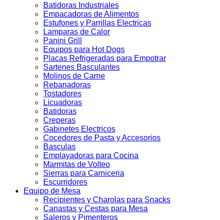
Batidoras Industriales
Empacadoras de Alimentos
Estufones y Parrillas Electricas
Lamparas de Calor
Panini Grill
Equipos para Hot Dogs
Placas Refrigeradas para Empotrar
Sartenes Basculantes
Molinos de Carne
Rebanadoras
Tostadores
Licuadoras
Batidoras
Creperas
Gabinetes Electricos
Cocedores de Pasta y Accesorios
Basculas
Emplayadoras para Cocina
Marmitas de Volteo
Sierras para Carniceria
Escurridores
Equipo de Mesa
Recipientes y Charolas para Snacks
Canastas y Cestas para Mesa
Saleros y Pimenteros