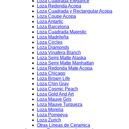
Loza Cuadrada Elegance
Loza Redonda Acopa
Loza Cuadrada y Rectangular Acopa
Loza Coupe Acopa
Loza Antartic
Loza Barcelona
Loza Cuadrada Majestic
Loza Madrileña
Loza Circles
Loza Diamonds
Loza Vinafera Blanch
Loza Semi Matte Alaska
Loza Semi Matte Manhattan
Loza Redonda Mate Acopa
Loza Chicago
Loza Brown Life
Loza Chin Gray
Loza Cosmic Peach
Loza Gold And Art
Loza Mauve Gris
Loza Mauve Turqueza
Loza Morelia
Loza Pompeya
Loza Zurich
Otras Lineas de Ceramica