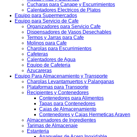
Cucharas para Canape y Escurrimientos
Calentadores Electricos de Platos
Equipo para Supermercados
Equipo para Servicio de Cafe
Organizadores para Servicio Cafe
Dispensadores de Vasos Desechables
Termos y Jarras para Cafe
Molinos para Cafe
Charolas para Escurrimientos
Cafeteras
Calentadores de Agua
Equipo de Cafeteria
Azucareras
Equipo Para Almacenamiento y Transporte
Charolas Levantamuertos y Palanganas
Plataformas para Transporte
Recipientes y Contenedores
Contenedores para Alimentos
Tapas para Contenedores
Cajas de Almacenamiento
Contenedores y Cajas Hermeticas Araven
Almacenadores de Ingredientes
Tarimas de Almacenaje
Estanteria
Anaqueles de Acero Inoxidable