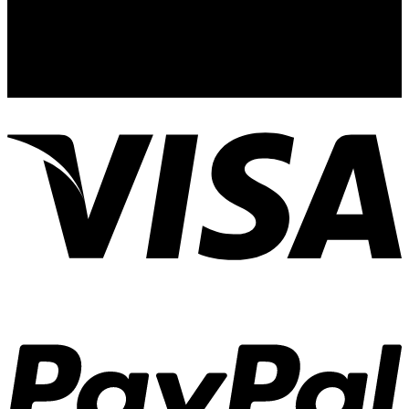
44110
Guadalajara, Jal.