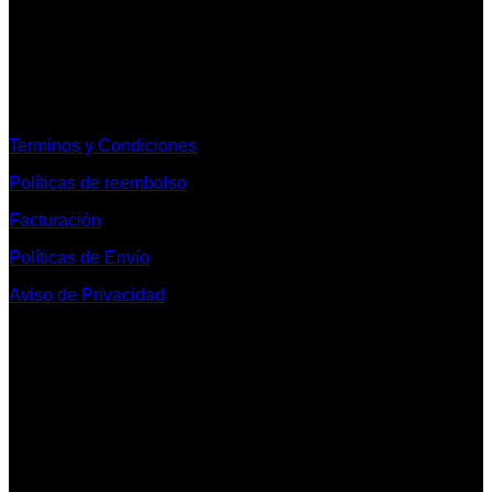
Informacion Legal y Soporte
Terminos y Condiciones
Políticas de reembolso
Facturación
Políticas de Envío
Aviso de Privacidad
Contacto y Redes Sociales
Telefonos de Contacto 33 36153128 y 33 38258014
Whats App de Contacto 33 23851294
Nuestro Show Room:
Av. Vallarta 3233 Int. 10-D
Col. Vallarta Poniente