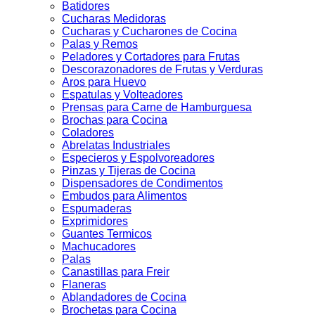
Batidores
Cucharas Medidoras
Cucharas y Cucharones de Cocina
Palas y Remos
Peladores y Cortadores para Frutas
Descorazonadores de Frutas y Verduras
Aros para Huevo
Espatulas y Volteadores
Prensas para Carne de Hamburguesa
Brochas para Cocina
Coladores
Abrelatas Industriales
Especieros y Espolvoreadores
Pinzas y Tijeras de Cocina
Dispensadores de Condimentos
Embudos para Alimentos
Espumaderas
Exprimidores
Guantes Termicos
Machucadores
Palas
Canastillas para Freir
Flaneras
Ablandadores de Cocina
Brochetas para Cocina