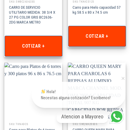
SKU: SWBC26362DG
SKU: TKNICS125
CARRO DE SERVICIO
Carro para Hielo capacidad 57
UTILITARIO MEDIDA: 38 3/4 X
kg 58.5 x 80 x 74.5 cm
27 PG COLOR GRIS BC2636-
2DG MARCA METRO
COTIZAR +
COTIZAR +
Hola!
Necesitas alguna cotización? Escribenos!
Atencion a Mayoreo
SKU: TKNADCS
SKU: SWQMA28606
Carro para Platos de 6 torres
CARRO QUEEN MARY PARA