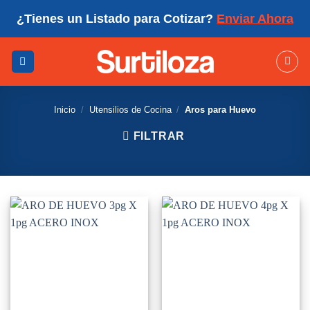
Skip
¿Tienes un Listado para Cotizar?
Enviar Ahora
to
content
Inicio
/
Utensilios de Cocina
/
Aros para Huevo
FILTRAR