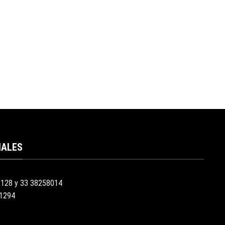
IALES
3128 y 33 38258014
51294