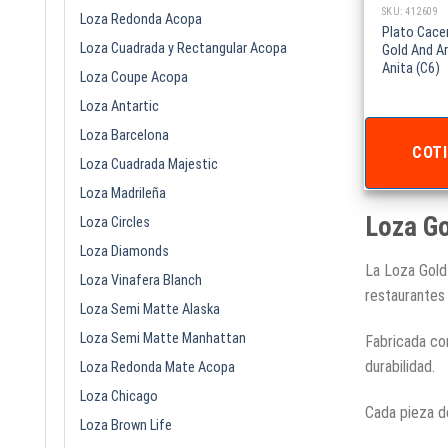
SKU: 412609
Loza Redonda Acopa
Plato Cace
Loza Cuadrada y Rectangular Acopa
Gold And A
Anita (C6)
Loza Coupe Acopa
Loza Antartic
Loza Barcelona
COTI
Loza Cuadrada Majestic
Loza Madrileña
Loza Go
Loza Circles
Loza Diamonds
La Loza Gold 
Loza Vinafera Blanch
restaurantes 
Loza Semi Matte Alaska
Loza Semi Matte Manhattan
Fabricada con
durabilidad.
Loza Redonda Mate Acopa
Loza Chicago
Cada pieza de
Loza Brown Life