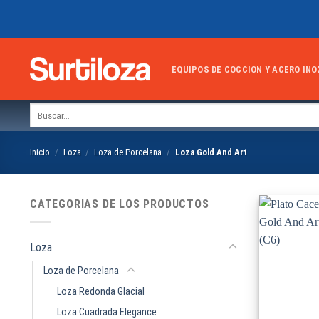
Skip
to
content
EQUIPOS DE COCCION Y ACERO INO
Buscar
por:
Inicio
/
Loza
/
Loza de Porcelana
/
Loza Gold And Art
CATEGORIAS DE LOS PRODUCTOS
Loza
Loza de Porcelana
Loza Redonda Glacial
Loza Cuadrada Elegance