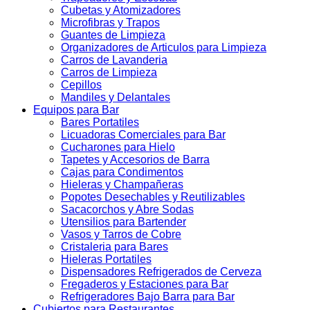
Cubetas y Atomizadores
Microfibras y Trapos
Guantes de Limpieza
Organizadores de Articulos para Limpieza
Carros de Lavanderia
Carros de Limpieza
Cepillos
Mandiles y Delantales
Equipos para Bar
Bares Portatiles
Licuadoras Comerciales para Bar
Cucharones para Hielo
Tapetes y Accesorios de Barra
Cajas para Condimentos
Hieleras y Champañeras
Popotes Desechables y Reutilizables
Sacacorchos y Abre Sodas
Utensilios para Bartender
Vasos y Tarros de Cobre
Cristaleria para Bares
Hieleras Portatiles
Dispensadores Refrigerados de Cerveza
Fregaderos y Estaciones para Bar
Refrigeradores Bajo Barra para Bar
Cubiertos para Restaurantes