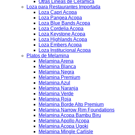
Otras Lineas de Ceramica
Loza para Restaurantes Importada
Loza Capri Acopa
Loza Pangea Acopa
Loza Blue Bands Acopa
Loza Cordelia Acopa
Loza Keystone Acopa
Loza Highlands Acopa
Loza Embers Acopa
Loza Institucional Acopa
Platos de Melamina
Melamina Arena
Melamina Blanca
Melamina Negra
Melamina Premium
Melamina Azul
Melamina Naranja
Melamina Verde
Melamina Roja
Melamina Borde Alto Premium
Melamina Narrow Rim Foundations
Melamina Acopa Bambu Biru
Melamina Apollo Acopa
Melamina Acopa Ugoki
Melamina Mingle Carlisle