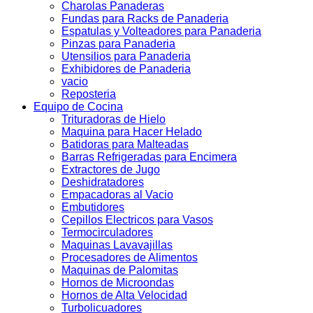
Charolas Panaderas
Fundas para Racks de Panaderia
Espatulas y Volteadores para Panaderia
Pinzas para Panaderia
Utensilios para Panaderia
Exhibidores de Panaderia
vacio
Reposteria
Equipo de Cocina
Trituradoras de Hielo
Maquina para Hacer Helado
Batidoras para Malteadas
Barras Refrigeradas para Encimera
Extractores de Jugo
Deshidratadores
Empacadoras al Vacio
Embutidores
Cepillos Electricos para Vasos
Termocirculadores
Maquinas Lavavajillas
Procesadores de Alimentos
Maquinas de Palomitas
Hornos de Microondas
Hornos de Alta Velocidad
Turbolicuadores