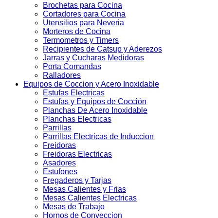
Brochetas para Cocina
Cortadores para Cocina
Utensilios para Neveria
Morteros de Cocina
Termometros y Timers
Recipientes de Catsup y Aderezos
Jarras y Cucharas Medidoras
Porta Comandas
Ralladores
Equipos de Coccion y Acero Inoxidable
Estufas Electricas
Estufas y Equipos de Cocción
Planchas De Acero Inoxidable
Planchas Electricas
Parrillas
Parrillas Electricas de Induccion
Freidoras
Freidoras Electricas
Asadores
Estufones
Fregaderos y Tarjas
Mesas Calientes y Frias
Mesas Calientes Electricas
Mesas de Trabajo
Hornos de Conveccion