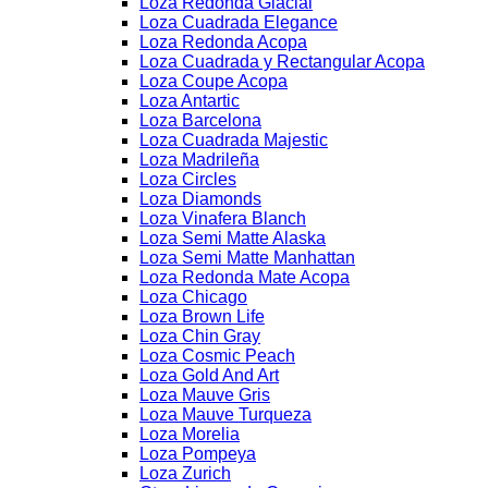
Loza Redonda Glacial
Loza Cuadrada Elegance
Loza Redonda Acopa
Loza Cuadrada y Rectangular Acopa
Loza Coupe Acopa
Loza Antartic
Loza Barcelona
Loza Cuadrada Majestic
Loza Madrileña
Loza Circles
Loza Diamonds
Loza Vinafera Blanch
Loza Semi Matte Alaska
Loza Semi Matte Manhattan
Loza Redonda Mate Acopa
Loza Chicago
Loza Brown Life
Loza Chin Gray
Loza Cosmic Peach
Loza Gold And Art
Loza Mauve Gris
Loza Mauve Turqueza
Loza Morelia
Loza Pompeya
Loza Zurich