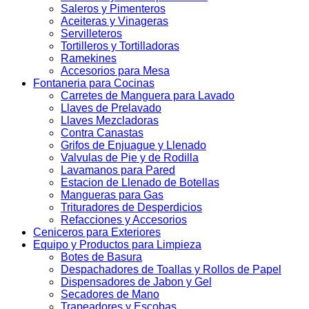
Saleros y Pimenteros
Aceiteras y Vinageras
Servilleteros
Tortilleros y Tortilladoras
Ramekines
Accesorios para Mesa
Fontaneria para Cocinas
Carretes de Manguera para Lavado
Llaves de Prelavado
Llaves Mezcladoras
Contra Canastas
Grifos de Enjuague y Llenado
Valvulas de Pie y de Rodilla
Lavamanos para Pared
Estacion de Llenado de Botellas
Mangueras para Gas
Trituradores de Desperdicios
Refacciones y Accesorios
Ceniceros para Exteriores
Equipo y Productos para Limpieza
Botes de Basura
Despachadores de Toallas y Rollos de Papel
Dispensadores de Jabon y Gel
Secadores de Mano
Trapeadores y Escobas