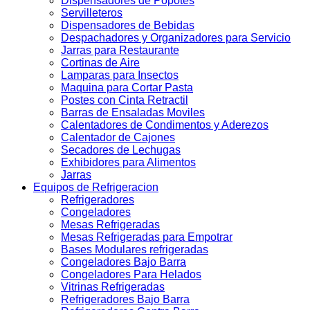
Dispensadores de Popotes
Servilleteros
Dispensadores de Bebidas
Despachadores y Organizadores para Servicio
Jarras para Restaurante
Cortinas de Aire
Lamparas para Insectos
Maquina para Cortar Pasta
Postes con Cinta Retractil
Barras de Ensaladas Moviles
Calentadores de Condimentos y Aderezos
Calentador de Cajones
Secadores de Lechugas
Exhibidores para Alimentos
Jarras
Equipos de Refrigeracion
Refrigeradores
Congeladores
Mesas Refrigeradas
Mesas Refrigeradas para Empotrar
Bases Modulares refrigeradas
Congeladores Bajo Barra
Congeladores Para Helados
Vitrinas Refrigeradas
Refrigeradores Bajo Barra