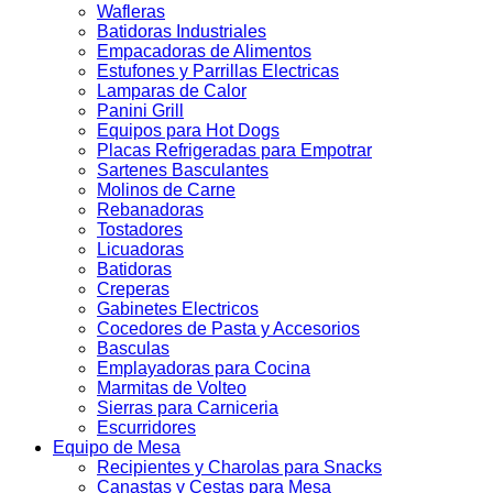
Wafleras
Batidoras Industriales
Empacadoras de Alimentos
Estufones y Parrillas Electricas
Lamparas de Calor
Panini Grill
Equipos para Hot Dogs
Placas Refrigeradas para Empotrar
Sartenes Basculantes
Molinos de Carne
Rebanadoras
Tostadores
Licuadoras
Batidoras
Creperas
Gabinetes Electricos
Cocedores de Pasta y Accesorios
Basculas
Emplayadoras para Cocina
Marmitas de Volteo
Sierras para Carniceria
Escurridores
Equipo de Mesa
Recipientes y Charolas para Snacks
Canastas y Cestas para Mesa