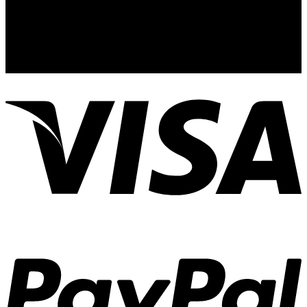
44110
Guadalajara, Jal.