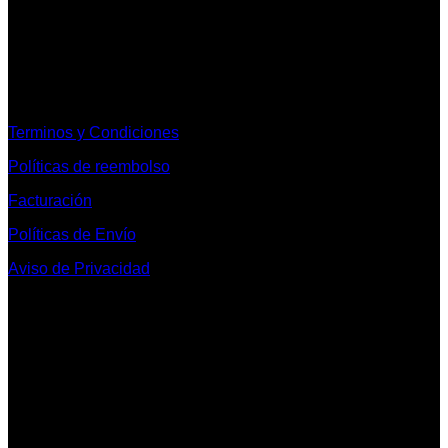
Informacion Legal y Soporte
Terminos y Condiciones
Políticas de reembolso
Facturación
Políticas de Envío
Aviso de Privacidad
Contacto y Redes Sociales
Telefonos de Contacto 33 36153128 y 33 38258014
Whats App de Contacto 33 23851294
Nuestro Show Room:
Av. Vallarta 3233 Int. 10-D
Col. Vallarta Poniente