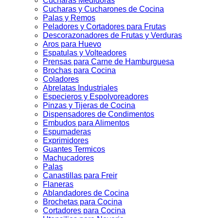
Cucharas Medidoras
Cucharas y Cucharones de Cocina
Palas y Remos
Peladores y Cortadores para Frutas
Descorazonadores de Frutas y Verduras
Aros para Huevo
Espatulas y Volteadores
Prensas para Carne de Hamburguesa
Brochas para Cocina
Coladores
Abrelatas Industriales
Especieros y Espolvoreadores
Pinzas y Tijeras de Cocina
Dispensadores de Condimentos
Embudos para Alimentos
Espumaderas
Exprimidores
Guantes Termicos
Machucadores
Palas
Canastillas para Freir
Flaneras
Ablandadores de Cocina
Brochetas para Cocina
Cortadores para Cocina