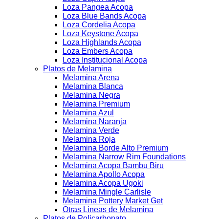
Loza Pangea Acopa
Loza Blue Bands Acopa
Loza Cordelia Acopa
Loza Keystone Acopa
Loza Highlands Acopa
Loza Embers Acopa
Loza Institucional Acopa
Platos de Melamina
Melamina Arena
Melamina Blanca
Melamina Negra
Melamina Premium
Melamina Azul
Melamina Naranja
Melamina Verde
Melamina Roja
Melamina Borde Alto Premium
Melamina Narrow Rim Foundations
Melamina Acopa Bambu Biru
Melamina Apollo Acopa
Melamina Acopa Ugoki
Melamina Mingle Carlisle
Melamina Pottery Market Get
Otras Lineas de Melamina
Platos de Policarbonato