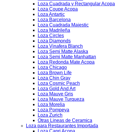
Loza Cuadrada y Rectangular Acopa
Loza Coupe Acopa
Loza Antartic
Loza Barcelona
Loza Cuadrada Majestic
Loza Madrileña
Loza Circles
Loza Diamonds
Loza Vinafera Blanch
Loza Semi Matte Alaska
Loza Semi Matte Manhattan
Loza Redonda Mate Acopa
Loza Chicago
Loza Brown Life
Loza Chin Gray
Loza Cosmic Peach
Loza Gold And Art
Loza Mauve Gris
Loza Mauve Turqueza
Loza Morelia
Loza Pompeya
Loza Zurich
Otras Lineas de Ceramica
Loza para Restaurantes Importada
Loza Capri Acopa