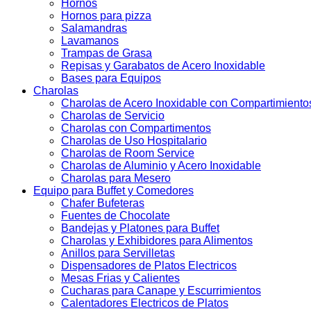
Hornos
Hornos para pizza
Salamandras
Lavamanos
Trampas de Grasa
Repisas y Garabatos de Acero Inoxidable
Bases para Equipos
Charolas
Charolas de Acero Inoxidable con Compartimiento
Charolas de Servicio
Charolas con Compartimentos
Charolas de Uso Hospitalario
Charolas de Room Service
Charolas de Aluminio y Acero Inoxidable
Charolas para Mesero
Equipo para Buffet y Comedores
Chafer Bufeteras
Fuentes de Chocolate
Bandejas y Platones para Buffet
Charolas y Exhibidores para Alimentos
Anillos para Servilletas
Dispensadores de Platos Electricos
Mesas Frias y Calientes
Cucharas para Canape y Escurrimientos
Calentadores Electricos de Platos