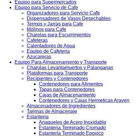
Equipo para Supermercados
Equipo para Servicio de Cafe
Organizadores para Servicio Cafe
Dispensadores de Vasos Desechables
Termos y Jarras para Cafe
Molinos para Cafe
Charolas para Escurrimientos
Cafeteras
Calentadores de Agua
Equipo de Cafeteria
Azucareras
Equipo Para Almacenamiento y Transporte
Charolas Levantamuertos y Palanganas
Plataformas para Transporte
Recipientes y Contenedores
Contenedores para Alimentos
Tapas para Contenedores
Cajas de Almacenamiento
Contenedores y Cajas Hermeticas Araven
Almacenadores de Ingredientes
Tarimas de Almacenaje
Estanteria
Anaqueles de Acero Inoxidable
Estanteria Terminado Cromado
Estantería Terminado Epoxico