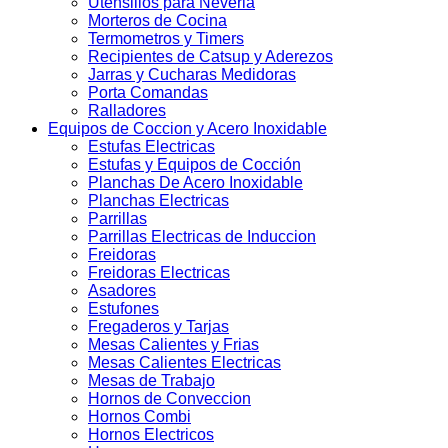
Utensilios para Neveria
Morteros de Cocina
Termometros y Timers
Recipientes de Catsup y Aderezos
Jarras y Cucharas Medidoras
Porta Comandas
Ralladores
Equipos de Coccion y Acero Inoxidable
Estufas Electricas
Estufas y Equipos de Cocción
Planchas De Acero Inoxidable
Planchas Electricas
Parrillas
Parrillas Electricas de Induccion
Freidoras
Freidoras Electricas
Asadores
Estufones
Fregaderos y Tarjas
Mesas Calientes y Frias
Mesas Calientes Electricas
Mesas de Trabajo
Hornos de Conveccion
Hornos Combi
Hornos Electricos