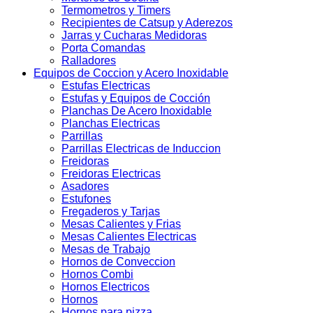
Termometros y Timers
Recipientes de Catsup y Aderezos
Jarras y Cucharas Medidoras
Porta Comandas
Ralladores
Equipos de Coccion y Acero Inoxidable
Estufas Electricas
Estufas y Equipos de Cocción
Planchas De Acero Inoxidable
Planchas Electricas
Parrillas
Parrillas Electricas de Induccion
Freidoras
Freidoras Electricas
Asadores
Estufones
Fregaderos y Tarjas
Mesas Calientes y Frias
Mesas Calientes Electricas
Mesas de Trabajo
Hornos de Conveccion
Hornos Combi
Hornos Electricos
Hornos
Hornos para pizza