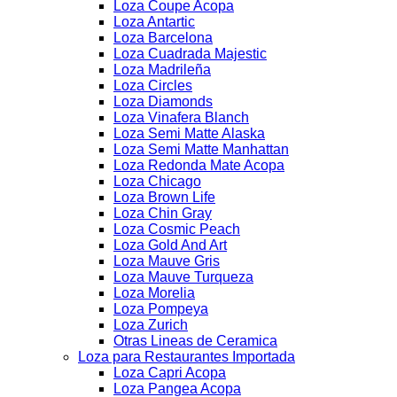
Loza Coupe Acopa
Loza Antartic
Loza Barcelona
Loza Cuadrada Majestic
Loza Madrileña
Loza Circles
Loza Diamonds
Loza Vinafera Blanch
Loza Semi Matte Alaska
Loza Semi Matte Manhattan
Loza Redonda Mate Acopa
Loza Chicago
Loza Brown Life
Loza Chin Gray
Loza Cosmic Peach
Loza Gold And Art
Loza Mauve Gris
Loza Mauve Turqueza
Loza Morelia
Loza Pompeya
Loza Zurich
Otras Lineas de Ceramica
Loza para Restaurantes Importada
Loza Capri Acopa
Loza Pangea Acopa