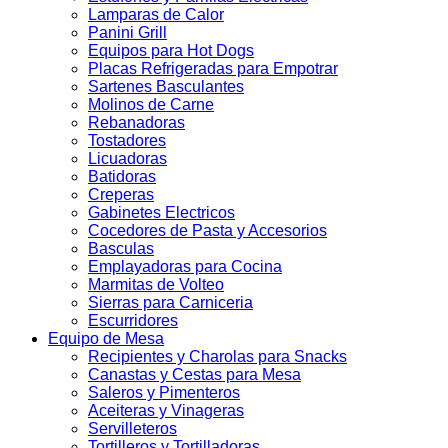
Lamparas de Calor
Panini Grill
Equipos para Hot Dogs
Placas Refrigeradas para Empotrar
Sartenes Basculantes
Molinos de Carne
Rebanadoras
Tostadores
Licuadoras
Batidoras
Creperas
Gabinetes Electricos
Cocedores de Pasta y Accesorios
Basculas
Emplayadoras para Cocina
Marmitas de Volteo
Sierras para Carniceria
Escurridores
Equipo de Mesa
Recipientes y Charolas para Snacks
Canastas y Cestas para Mesa
Saleros y Pimenteros
Aceiteras y Vinageras
Servilleteros
Tortilleros y Tortilladoras