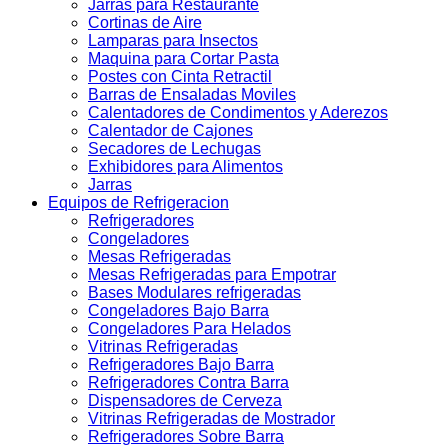
Jarras para Restaurante
Cortinas de Aire
Lamparas para Insectos
Maquina para Cortar Pasta
Postes con Cinta Retractil
Barras de Ensaladas Moviles
Calentadores de Condimentos y Aderezos
Calentador de Cajones
Secadores de Lechugas
Exhibidores para Alimentos
Jarras
Equipos de Refrigeracion
Refrigeradores
Congeladores
Mesas Refrigeradas
Mesas Refrigeradas para Empotrar
Bases Modulares refrigeradas
Congeladores Bajo Barra
Congeladores Para Helados
Vitrinas Refrigeradas
Refrigeradores Bajo Barra
Refrigeradores Contra Barra
Dispensadores de Cerveza
Vitrinas Refrigeradas de Mostrador
Refrigeradores Sobre Barra