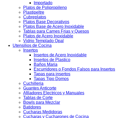
Importado
Platos de Polipropileno
Plastipeltre
Cubreplatos
Platos Base Decorativos
Platos Base de Acero Inoxidable
Tablas para Carnes Frias y Quesos
Platos de Acero Inoxidable
Vidrio Templado Opal
Utensilios de Cocina
Insertos
Insertos de Acero Inoxidable
Insertos de Plastico
Baños Maria
Escurridores o Fondos Falsos para Insertos
Tapas para insertos
Tapas Tipo Domos
Cuchilleria
Guantes Anticorte
Afiladores Electricos y Manuales
Tablas de Corte
Bowls para Mezclar
Batidores
Cucharas Medidoras
Cucharas y Cucharones de Cocina