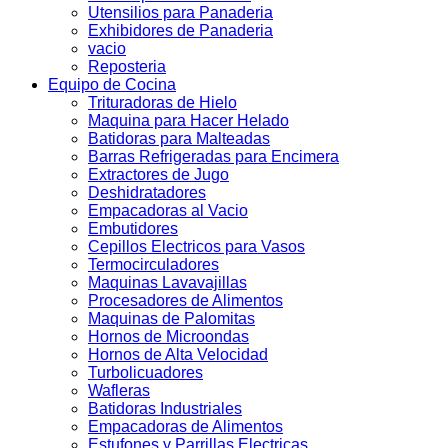
Utensilios para Panaderia
Exhibidores de Panaderia
vacio
Reposteria
Equipo de Cocina
Trituradoras de Hielo
Maquina para Hacer Helado
Batidoras para Malteadas
Barras Refrigeradas para Encimera
Extractores de Jugo
Deshidratadores
Empacadoras al Vacio
Embutidores
Cepillos Electricos para Vasos
Termocirculadores
Maquinas Lavavajillas
Procesadores de Alimentos
Maquinas de Palomitas
Hornos de Microondas
Hornos de Alta Velocidad
Turbolicuadores
Wafleras
Batidoras Industriales
Empacadoras de Alimentos
Estufones y Parrillas Electricas