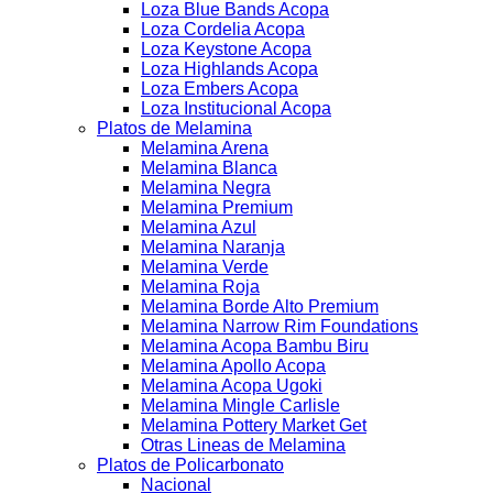
Loza Blue Bands Acopa
Loza Cordelia Acopa
Loza Keystone Acopa
Loza Highlands Acopa
Loza Embers Acopa
Loza Institucional Acopa
Platos de Melamina
Melamina Arena
Melamina Blanca
Melamina Negra
Melamina Premium
Melamina Azul
Melamina Naranja
Melamina Verde
Melamina Roja
Melamina Borde Alto Premium
Melamina Narrow Rim Foundations
Melamina Acopa Bambu Biru
Melamina Apollo Acopa
Melamina Acopa Ugoki
Melamina Mingle Carlisle
Melamina Pottery Market Get
Otras Lineas de Melamina
Platos de Policarbonato
Nacional