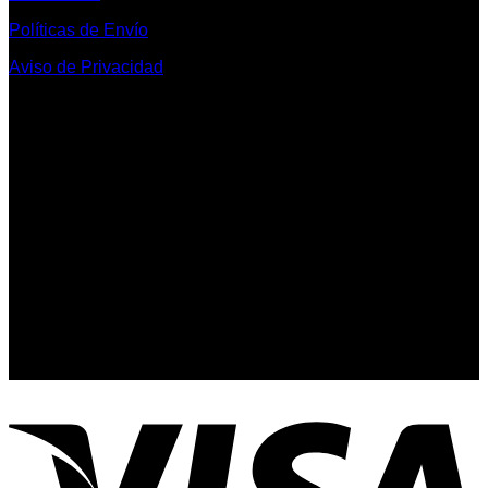
Políticas de Envío
Aviso de Privacidad
Contacto y Redes Sociales
Telefonos de Contacto 33 36153128 y 33 38258014
Whats App de Contacto 33 23851294
Nuestro Show Room:
Av. Vallarta 3233 Int. 10-D
Col. Vallarta Poniente
44110
Guadalajara, Jal.