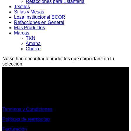
Refacciones para Estanteria
Textiles
Sillas y Mesas
Loza Institucional ECOR
Refacciones en General
Mas Productos
Marcas
TKN
Amana
Choice
No se han encontrado productos que coincidan con tu
selección.
Informacion Legal y Soporte
Terminos y Condiciones
Políticas de reembolso
Facturación