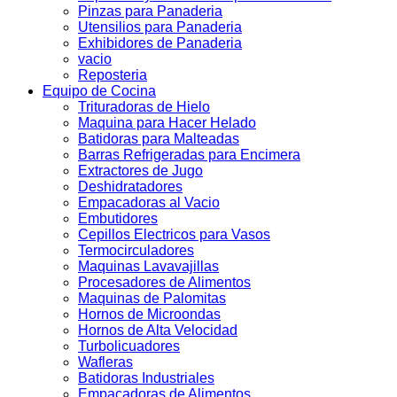
Pinzas para Panaderia
Utensilios para Panaderia
Exhibidores de Panaderia
vacio
Reposteria
Equipo de Cocina
Trituradoras de Hielo
Maquina para Hacer Helado
Batidoras para Malteadas
Barras Refrigeradas para Encimera
Extractores de Jugo
Deshidratadores
Empacadoras al Vacio
Embutidores
Cepillos Electricos para Vasos
Termocirculadores
Maquinas Lavavajillas
Procesadores de Alimentos
Maquinas de Palomitas
Hornos de Microondas
Hornos de Alta Velocidad
Turbolicuadores
Wafleras
Batidoras Industriales
Empacadoras de Alimentos