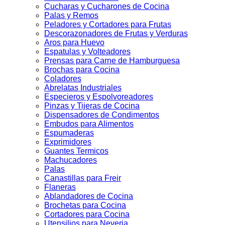
Cucharas y Cucharones de Cocina
Palas y Remos
Peladores y Cortadores para Frutas
Descorazonadores de Frutas y Verduras
Aros para Huevo
Espatulas y Volteadores
Prensas para Carne de Hamburguesa
Brochas para Cocina
Coladores
Abrelatas Industriales
Especieros y Espolvoreadores
Pinzas y Tijeras de Cocina
Dispensadores de Condimentos
Embudos para Alimentos
Espumaderas
Exprimidores
Guantes Termicos
Machucadores
Palas
Canastillas para Freir
Flaneras
Ablandadores de Cocina
Brochetas para Cocina
Cortadores para Cocina
Utensilios para Neveria