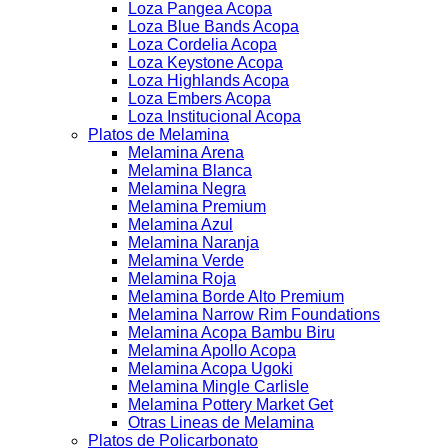
Loza Pangea Acopa
Loza Blue Bands Acopa
Loza Cordelia Acopa
Loza Keystone Acopa
Loza Highlands Acopa
Loza Embers Acopa
Loza Institucional Acopa
Platos de Melamina
Melamina Arena
Melamina Blanca
Melamina Negra
Melamina Premium
Melamina Azul
Melamina Naranja
Melamina Verde
Melamina Roja
Melamina Borde Alto Premium
Melamina Narrow Rim Foundations
Melamina Acopa Bambu Biru
Melamina Apollo Acopa
Melamina Acopa Ugoki
Melamina Mingle Carlisle
Melamina Pottery Market Get
Otras Lineas de Melamina
Platos de Policarbonato