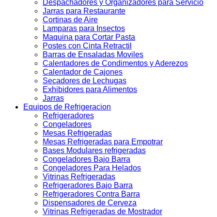
Despachadores y Organizadores para Servicio
Jarras para Restaurante
Cortinas de Aire
Lamparas para Insectos
Maquina para Cortar Pasta
Postes con Cinta Retractil
Barras de Ensaladas Moviles
Calentadores de Condimentos y Aderezos
Calentador de Cajones
Secadores de Lechugas
Exhibidores para Alimentos
Jarras
Equipos de Refrigeracion
Refrigeradores
Congeladores
Mesas Refrigeradas
Mesas Refrigeradas para Empotrar
Bases Modulares refrigeradas
Congeladores Bajo Barra
Congeladores Para Helados
Vitrinas Refrigeradas
Refrigeradores Bajo Barra
Refrigeradores Contra Barra
Dispensadores de Cerveza
Vitrinas Refrigeradas de Mostrador