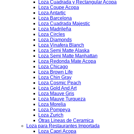
Loza Cuadrada y Rectangular Acopa
Loza Coupe Acopa
Loza Antartic
Loza Barcelona
Loza Cuadrada Majestic
Loza Madrileña
Loza Circles
Loza Diamonds
Loza Vinafera Blanch
Loza Semi Matte Alaska
Loza Semi Matte Manhattan
Loza Redonda Mate Acopa
Loza Chicago
Loza Brown Life
Loza Chin Gray
Loza Cosmic Peach
Loza Gold And Art
Loza Mauve Gris
Loza Mauve Turqueza
Loza Morelia
Loza Pompeya
Loza Zurich
Otras Lineas de Ceramica
Loza para Restaurantes Importada
Loza Capri Acopa