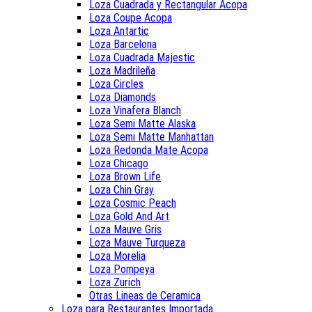
Loza Cuadrada y Rectangular Acopa
Loza Coupe Acopa
Loza Antartic
Loza Barcelona
Loza Cuadrada Majestic
Loza Madrileña
Loza Circles
Loza Diamonds
Loza Vinafera Blanch
Loza Semi Matte Alaska
Loza Semi Matte Manhattan
Loza Redonda Mate Acopa
Loza Chicago
Loza Brown Life
Loza Chin Gray
Loza Cosmic Peach
Loza Gold And Art
Loza Mauve Gris
Loza Mauve Turqueza
Loza Morelia
Loza Pompeya
Loza Zurich
Otras Lineas de Ceramica
Loza para Restaurantes Importada