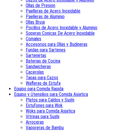
Ollas de Presion
Paelleras de Acero Inoxidable
Paelleras de Aluminio
Ollas Bruja
Pocillos de Acero Inoxidable y Aluminio
Soperas Conicas De Acero Inoxidable
Comales
Accesorios para Ollas y Budineras
Fundas para Sartenes
Sartenetas
Baterias de Cocina
Sandwicheras
Cacerolas
Tapas para Cazos
Wafleras de Estufa
Equipo para Comida Rapida
Equipo y Utensilios para Comida Asiatica
Platos para Caldos y Sushi
Estufones para Wok
Woks para Comida Asiatica
Vitrinas para Sushi
Arroceras
Vaporeras de Bambu