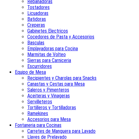
Rebanadoras
Tostadores
Licuadoras
Batidoras
Creperas
Gabinetes Electricos
Cocedores de Pasta y Accesorios
Basculas
Emplayadoras para Cocina
Marmitas de Volteo
Sierras para Carniceria
Escurridores
Equipo de Mesa
Recipientes y Charolas para Snacks
Canastas y Cestas para Mesa
Saleros y Pimenteros
Aceiteras y Vinageras
Servilleteros
Tortilleros y Tortilladoras
Ramekines
Accesorios para Mesa
Fontaneria para Cocinas
Carretes de Manguera para Lavado
Llaves de Prelavado