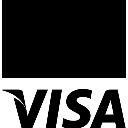
Contacto y Redes Sociales
Telefonos de Contacto 33 36153128 y 33 38258014
Whats App de Contacto 33 23851294
Nuestro Show Room:
Av. Vallarta 3233 Int. 10-D
Col. Vallarta Poniente
44110
Guadalajara, Jal.