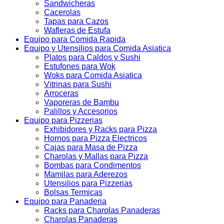
Sandwicheras
Cacerolas
Tapas para Cazos
Wafleras de Estufa
Equipo para Comida Rapida
Equipo y Utensilios para Comida Asiatica
Platos para Caldos y Sushi
Estufones para Wok
Woks para Comida Asiatica
Vitrinas para Sushi
Arroceras
Vaporeras de Bambu
Palillos y Accesorios
Equipo para Pizzerias
Exhibidores y Racks para Pizza
Hornos para Pizza Electricos
Cajas para Masa de Pizza
Charolas y Mallas para Pizza
Bombas para Condimentos
Mamilas para Aderezos
Utensilios para Pizzerias
Bolsas Termicas
Equipo para Panaderia
Racks para Charolas Panaderas
Charolas Panaderas