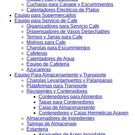
Cucharas para Canape y Escurrimientos
Calentadores Electricos de Platos
Equipo para Supermercados
Equipo para Servicio de Cafe
Organizadores para Servicio Cafe
Dispensadores de Vasos Desechables
Termos y Jarras para Cafe
Molinos para Cafe
Charolas para Escurrimientos
Cafeteras
Calentadores de Agua
Equipo de Cafeteria
Azucareras
Equipo Para Almacenamiento y Transporte
Charolas Levantamuertos y Palanganas
Plataformas para Transporte
Recipientes y Contenedores
Contenedores para Alimentos
Tapas para Contenedores
Cajas de Almacenamiento
Contenedores y Cajas Hermeticas Araven
Almacenadores de Ingredientes
Tarimas de Almacenaje
Estanteria
Anaqueles de Acero Inoxidable