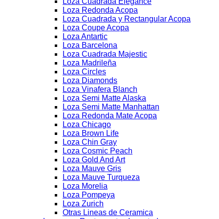
Loza Cuadrada Elegance
Loza Redonda Acopa
Loza Cuadrada y Rectangular Acopa
Loza Coupe Acopa
Loza Antartic
Loza Barcelona
Loza Cuadrada Majestic
Loza Madrileña
Loza Circles
Loza Diamonds
Loza Vinafera Blanch
Loza Semi Matte Alaska
Loza Semi Matte Manhattan
Loza Redonda Mate Acopa
Loza Chicago
Loza Brown Life
Loza Chin Gray
Loza Cosmic Peach
Loza Gold And Art
Loza Mauve Gris
Loza Mauve Turqueza
Loza Morelia
Loza Pompeya
Loza Zurich
Otras Lineas de Ceramica