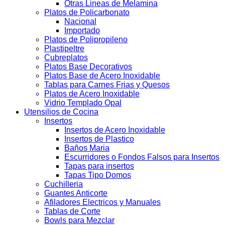
Otras Lineas de Melamina
Platos de Policarbonato
Nacional
Importado
Platos de Polipropileno
Plastipeltre
Cubreplatos
Platos Base Decorativos
Platos Base de Acero Inoxidable
Tablas para Carnes Frias y Quesos
Platos de Acero Inoxidable
Vidrio Templado Opal
Utensilios de Cocina
Insertos
Insertos de Acero Inoxidable
Insertos de Plastico
Baños Maria
Escurridores o Fondos Falsos para Insertos
Tapas para insertos
Tapas Tipo Domos
Cuchilleria
Guantes Anticorte
Afiladores Electricos y Manuales
Tablas de Corte
Bowls para Mezclar