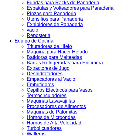
Fundas para Racks de Panaderia
Espatulas y Volteadores para Panaderia
Pinzas para Panaderia
Utensilios para Panaderia
Exhibidores de Panaderia
vacio
Reposteria
Equipo de Cocina
Trituradoras de Hielo
Maquina para Hacer Helado
Batidoras para Malteadas
Barras Refrigeradas para Encimera
Extractores de Jugo
Deshidratadores
Empacadoras al Vacio
Embutidores
Cepillos Electricos para Vasos
Termocirculadores
Maquinas Lavavajillas
Procesadores de Alimentos
Maquinas de Palomitas
Hornos de Microondas
Hornos de Alta Velocidad
Turbolicuadores
Wafleras