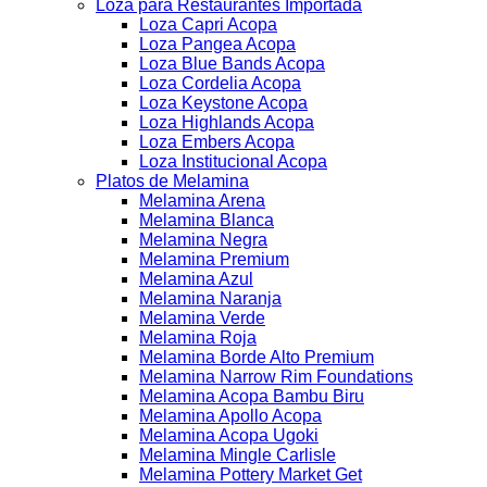
Loza para Restaurantes Importada
Loza Capri Acopa
Loza Pangea Acopa
Loza Blue Bands Acopa
Loza Cordelia Acopa
Loza Keystone Acopa
Loza Highlands Acopa
Loza Embers Acopa
Loza Institucional Acopa
Platos de Melamina
Melamina Arena
Melamina Blanca
Melamina Negra
Melamina Premium
Melamina Azul
Melamina Naranja
Melamina Verde
Melamina Roja
Melamina Borde Alto Premium
Melamina Narrow Rim Foundations
Melamina Acopa Bambu Biru
Melamina Apollo Acopa
Melamina Acopa Ugoki
Melamina Mingle Carlisle
Melamina Pottery Market Get