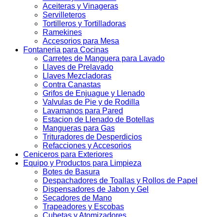
Aceiteras y Vinageras
Servilleteros
Tortilleros y Tortilladoras
Ramekines
Accesorios para Mesa
Fontaneria para Cocinas
Carretes de Manguera para Lavado
Llaves de Prelavado
Llaves Mezcladoras
Contra Canastas
Grifos de Enjuague y Llenado
Valvulas de Pie y de Rodilla
Lavamanos para Pared
Estacion de Llenado de Botellas
Mangueras para Gas
Trituradores de Desperdicios
Refacciones y Accesorios
Ceniceros para Exteriores
Equipo y Productos para Limpieza
Botes de Basura
Despachadores de Toallas y Rollos de Papel
Dispensadores de Jabon y Gel
Secadores de Mano
Trapeadores y Escobas
Cubetas y Atomizadores