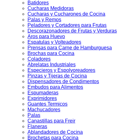
Batidores
Cucharas Medidoras
Cucharas y Cucharones de Cocina
Palas y Remos
Peladores y Cortadores para Frutas
Descorazonadores de Frutas y Verduras
Aros para Huevo
Espatulas y Volteadores
Prensas para Carne de Hamburguesa
Brochas para Cocina
Coladores
Abrelatas Industriales
Especieros y Espolvoreadores
Pinzas y Tijeras de Cocina
Dispensadores de Condimentos
Embudos para Alimentos
Espumaderas
Exprimidores
Guantes Termicos
Machucadores
Palas
Canastillas para Freir
Flaneras
Ablandadores de Cocina
Brochetas para Cocina