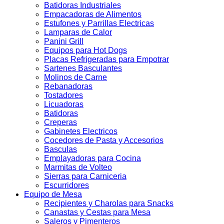
Batidoras Industriales
Empacadoras de Alimentos
Estufones y Parrillas Electricas
Lamparas de Calor
Panini Grill
Equipos para Hot Dogs
Placas Refrigeradas para Empotrar
Sartenes Basculantes
Molinos de Carne
Rebanadoras
Tostadores
Licuadoras
Batidoras
Creperas
Gabinetes Electricos
Cocedores de Pasta y Accesorios
Basculas
Emplayadoras para Cocina
Marmitas de Volteo
Sierras para Carniceria
Escurridores
Equipo de Mesa
Recipientes y Charolas para Snacks
Canastas y Cestas para Mesa
Saleros y Pimenteros