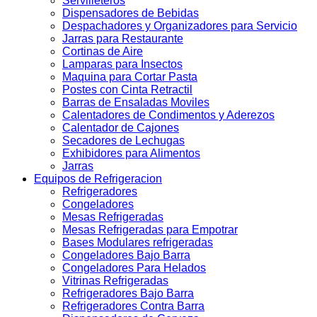
Servilleteros
Dispensadores de Bebidas
Despachadores y Organizadores para Servicio
Jarras para Restaurante
Cortinas de Aire
Lamparas para Insectos
Maquina para Cortar Pasta
Postes con Cinta Retractil
Barras de Ensaladas Moviles
Calentadores de Condimentos y Aderezos
Calentador de Cajones
Secadores de Lechugas
Exhibidores para Alimentos
Jarras
Equipos de Refrigeracion
Refrigeradores
Congeladores
Mesas Refrigeradas
Mesas Refrigeradas para Empotrar
Bases Modulares refrigeradas
Congeladores Bajo Barra
Congeladores Para Helados
Vitrinas Refrigeradas
Refrigeradores Bajo Barra
Refrigeradores Contra Barra