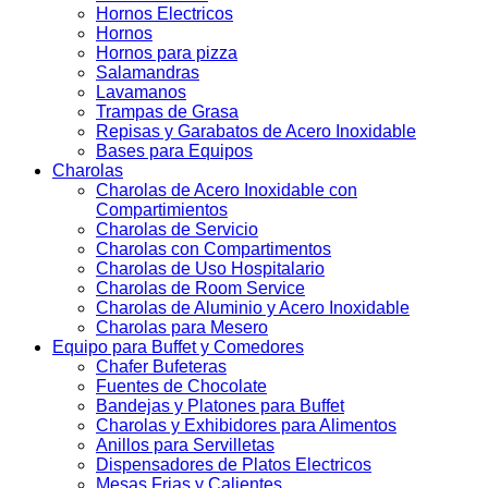
Hornos Electricos
Hornos
Hornos para pizza
Salamandras
Lavamanos
Trampas de Grasa
Repisas y Garabatos de Acero Inoxidable
Bases para Equipos
Charolas
Charolas de Acero Inoxidable con
Compartimientos
Charolas de Servicio
Charolas con Compartimentos
Charolas de Uso Hospitalario
Charolas de Room Service
Charolas de Aluminio y Acero Inoxidable
Charolas para Mesero
Equipo para Buffet y Comedores
Chafer Bufeteras
Fuentes de Chocolate
Bandejas y Platones para Buffet
Charolas y Exhibidores para Alimentos
Anillos para Servilletas
Dispensadores de Platos Electricos
Mesas Frias y Calientes