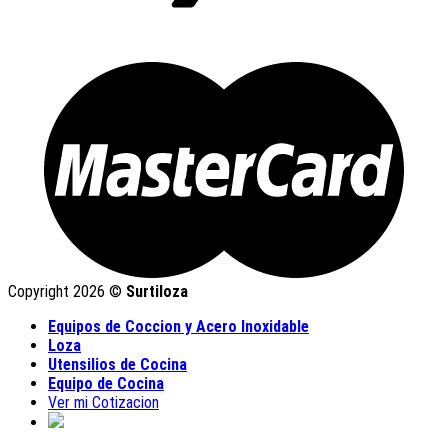
Copyright 2026 ©
Surtiloza
Equipos de Coccion y Acero Inoxidable
Loza
Utensilios de Cocina
Equipo de Cocina
Ver mi Cotizacion