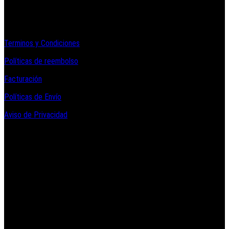
Informacion Legal y Soporte
Terminos y Condiciones
Políticas de reembolso
Facturación
Políticas de Envío
Aviso de Privacidad
Contacto y Redes Sociales
Telefonos de Contacto 33 36153128 y 33 38258014
Whats App de Contacto 33 23851294
Nuestro Show Room:
Av. Vallarta 3233 Int. 10-D
Col. Vallarta Poniente
44110
Guadalajara, Jal.