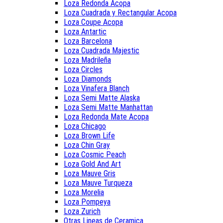
Loza Redonda Acopa
Loza Cuadrada y Rectangular Acopa
Loza Coupe Acopa
Loza Antartic
Loza Barcelona
Loza Cuadrada Majestic
Loza Madrileña
Loza Circles
Loza Diamonds
Loza Vinafera Blanch
Loza Semi Matte Alaska
Loza Semi Matte Manhattan
Loza Redonda Mate Acopa
Loza Chicago
Loza Brown Life
Loza Chin Gray
Loza Cosmic Peach
Loza Gold And Art
Loza Mauve Gris
Loza Mauve Turqueza
Loza Morelia
Loza Pompeya
Loza Zurich
Otras Lineas de Ceramica