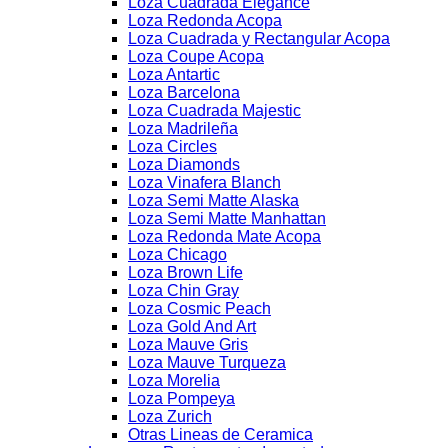
Loza Cuadrada Elegance
Loza Redonda Acopa
Loza Cuadrada y Rectangular Acopa
Loza Coupe Acopa
Loza Antartic
Loza Barcelona
Loza Cuadrada Majestic
Loza Madrileña
Loza Circles
Loza Diamonds
Loza Vinafera Blanch
Loza Semi Matte Alaska
Loza Semi Matte Manhattan
Loza Redonda Mate Acopa
Loza Chicago
Loza Brown Life
Loza Chin Gray
Loza Cosmic Peach
Loza Gold And Art
Loza Mauve Gris
Loza Mauve Turqueza
Loza Morelia
Loza Pompeya
Loza Zurich
Otras Lineas de Ceramica