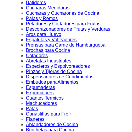
Batidores
Cucharas Medidoras
Cucharas y Cucharones de Cocina
Palas y Remos
Peladores y Cortadores para Frutas
Descorazonadores de Frutas y Verduras
Aros para Huevo
Espatulas y Volteadores
Prensas para Carne de Hamburguesa
Brochas para Cocina
Coladores
Abrelatas Industriales
Especieros y Espolvoreadores
Pinzas y Tijeras de Cocina
Dispensadores de Condimentos
Embudos para Alimentos
Espumaderas
Exprimidores
Guantes Termicos
Machucadores
Palas
Canastillas para Freir
Flaneras
Ablandadores de Cocina
Brochetas para Cocina