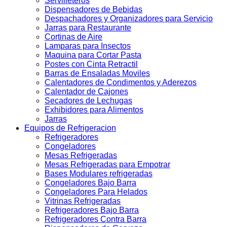
Servilleteros
Dispensadores de Bebidas
Despachadores y Organizadores para Servicio
Jarras para Restaurante
Cortinas de Aire
Lamparas para Insectos
Maquina para Cortar Pasta
Postes con Cinta Retractil
Barras de Ensaladas Moviles
Calentadores de Condimentos y Aderezos
Calentador de Cajones
Secadores de Lechugas
Exhibidores para Alimentos
Jarras
Equipos de Refrigeracion
Refrigeradores
Congeladores
Mesas Refrigeradas
Mesas Refrigeradas para Empotrar
Bases Modulares refrigeradas
Congeladores Bajo Barra
Congeladores Para Helados
Vitrinas Refrigeradas
Refrigeradores Bajo Barra
Refrigeradores Contra Barra