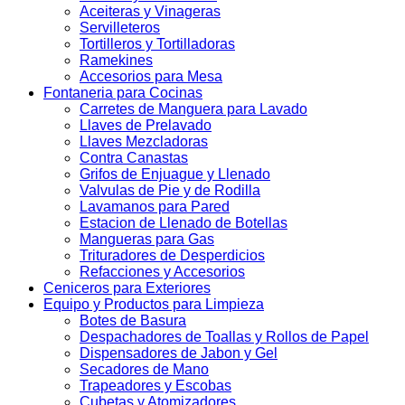
Aceiteras y Vinageras
Servilleteros
Tortilleros y Tortilladoras
Ramekines
Accesorios para Mesa
Fontaneria para Cocinas
Carretes de Manguera para Lavado
Llaves de Prelavado
Llaves Mezcladoras
Contra Canastas
Grifos de Enjuague y Llenado
Valvulas de Pie y de Rodilla
Lavamanos para Pared
Estacion de Llenado de Botellas
Mangueras para Gas
Trituradores de Desperdicios
Refacciones y Accesorios
Ceniceros para Exteriores
Equipo y Productos para Limpieza
Botes de Basura
Despachadores de Toallas y Rollos de Papel
Dispensadores de Jabon y Gel
Secadores de Mano
Trapeadores y Escobas
Cubetas y Atomizadores