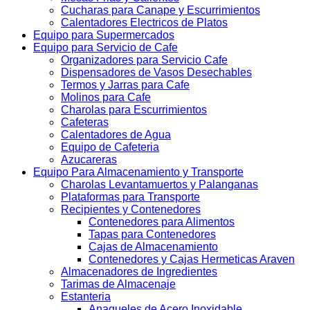
Cucharas para Canape y Escurrimientos
Calentadores Electricos de Platos
Equipo para Supermercados
Equipo para Servicio de Cafe
Organizadores para Servicio Cafe
Dispensadores de Vasos Desechables
Termos y Jarras para Cafe
Molinos para Cafe
Charolas para Escurrimientos
Cafeteras
Calentadores de Agua
Equipo de Cafeteria
Azucareras
Equipo Para Almacenamiento y Transporte
Charolas Levantamuertos y Palanganas
Plataformas para Transporte
Recipientes y Contenedores
Contenedores para Alimentos
Tapas para Contenedores
Cajas de Almacenamiento
Contenedores y Cajas Hermeticas Araven
Almacenadores de Ingredientes
Tarimas de Almacenaje
Estanteria
Anaqueles de Acero Inoxidable