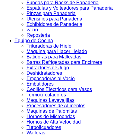
Fundas para Racks de Panaderia
Espatulas y Volteadores para Panaderia
Pinzas para Panaderia
Utensilios para Panaderia
Exhibidores de Panaderia
vacio
Reposteria
Equipo de Cocina
Trituradoras de Hielo
Maquina para Hacer Helado
Batidoras para Malteadas
Barras Refrigeradas para Encimera
Extractores de Jugo
Deshidratadores
Empacadoras al Vacio
Embutidores
Cepillos Electricos para Vasos
Termocirculadores
Maquinas Lavavajillas
Procesadores de Alimentos
Maquinas de Palomitas
Hornos de Microondas
Hornos de Alta Velocidad
Turbolicuadores
Wafleras