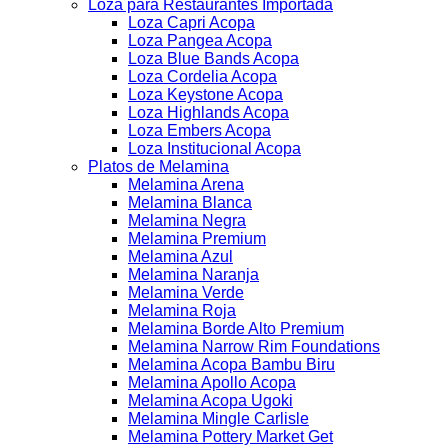
Loza para Restaurantes Importada
Loza Capri Acopa
Loza Pangea Acopa
Loza Blue Bands Acopa
Loza Cordelia Acopa
Loza Keystone Acopa
Loza Highlands Acopa
Loza Embers Acopa
Loza Institucional Acopa
Platos de Melamina
Melamina Arena
Melamina Blanca
Melamina Negra
Melamina Premium
Melamina Azul
Melamina Naranja
Melamina Verde
Melamina Roja
Melamina Borde Alto Premium
Melamina Narrow Rim Foundations
Melamina Acopa Bambu Biru
Melamina Apollo Acopa
Melamina Acopa Ugoki
Melamina Mingle Carlisle
Melamina Pottery Market Get