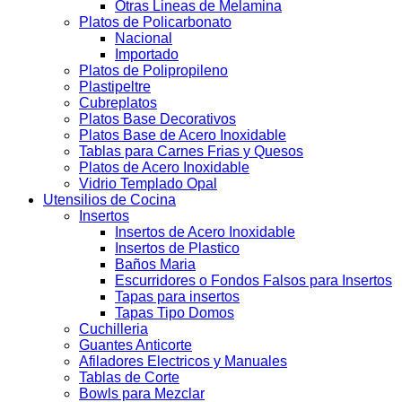
Otras Lineas de Melamina
Platos de Policarbonato
Nacional
Importado
Platos de Polipropileno
Plastipeltre
Cubreplatos
Platos Base Decorativos
Platos Base de Acero Inoxidable
Tablas para Carnes Frias y Quesos
Platos de Acero Inoxidable
Vidrio Templado Opal
Utensilios de Cocina
Insertos
Insertos de Acero Inoxidable
Insertos de Plastico
Baños Maria
Escurridores o Fondos Falsos para Insertos
Tapas para insertos
Tapas Tipo Domos
Cuchilleria
Guantes Anticorte
Afiladores Electricos y Manuales
Tablas de Corte
Bowls para Mezclar