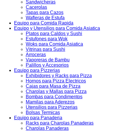
Sandwicheras
Cacerolas
Tapas para Cazos
Wafleras de Estufa
Equipo para Comida Rapida
Equipo y Utensilios para Comida Asiatica
Platos para Caldos y Sushi
Estufones para Wok
Woks para Comida Asiatica
Vitrinas para Sushi
Arroceras
Vaporeras de Bambu
Palillos y Accesorios
Equipo para Pizzerias
Exhibidores y Racks para Pizza
Hornos para Pizza Electricos
Cajas para Masa de Pizza
Charolas y Mallas para Pizza
Bombas para Condimentos
Mamilas para Aderezos
Utensilios para Pizzerias
Bolsas Termicas
Equipo para Panaderia
Racks para Charolas Panaderas
Charolas Panaderas