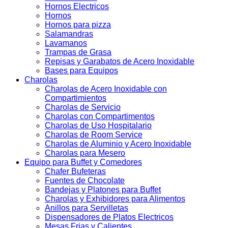
Hornos Electricos
Hornos
Hornos para pizza
Salamandras
Lavamanos
Trampas de Grasa
Repisas y Garabatos de Acero Inoxidable
Bases para Equipos
Charolas
Charolas de Acero Inoxidable con
Compartimientos
Charolas de Servicio
Charolas con Compartimentos
Charolas de Uso Hospitalario
Charolas de Room Service
Charolas de Aluminio y Acero Inoxidable
Charolas para Mesero
Equipo para Buffet y Comedores
Chafer Bufeteras
Fuentes de Chocolate
Bandejas y Platones para Buffet
Charolas y Exhibidores para Alimentos
Anillos para Servilletas
Dispensadores de Platos Electricos
Mesas Frias y Calientes