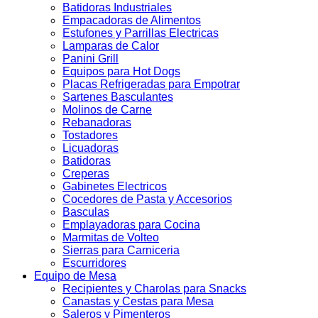
Batidoras Industriales
Empacadoras de Alimentos
Estufones y Parrillas Electricas
Lamparas de Calor
Panini Grill
Equipos para Hot Dogs
Placas Refrigeradas para Empotrar
Sartenes Basculantes
Molinos de Carne
Rebanadoras
Tostadores
Licuadoras
Batidoras
Creperas
Gabinetes Electricos
Cocedores de Pasta y Accesorios
Basculas
Emplayadoras para Cocina
Marmitas de Volteo
Sierras para Carniceria
Escurridores
Equipo de Mesa
Recipientes y Charolas para Snacks
Canastas y Cestas para Mesa
Saleros y Pimenteros