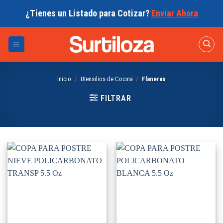
Skip
¿Tienes un Listado para Cotizar?
Enviar Ahora
to
content
Inicio
/
Utensilios de Cocina
/
Flaneras
FILTRAR