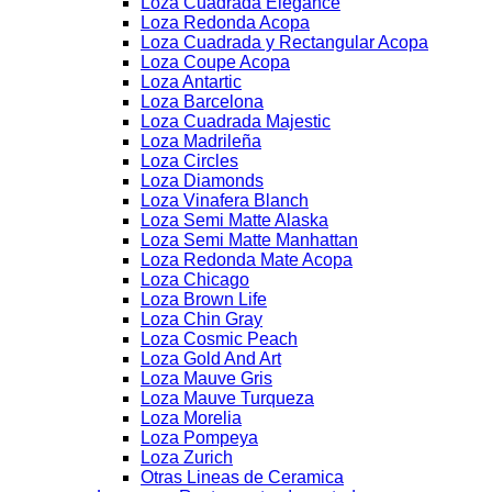
Loza Cuadrada Elegance
Loza Redonda Acopa
Loza Cuadrada y Rectangular Acopa
Loza Coupe Acopa
Loza Antartic
Loza Barcelona
Loza Cuadrada Majestic
Loza Madrileña
Loza Circles
Loza Diamonds
Loza Vinafera Blanch
Loza Semi Matte Alaska
Loza Semi Matte Manhattan
Loza Redonda Mate Acopa
Loza Chicago
Loza Brown Life
Loza Chin Gray
Loza Cosmic Peach
Loza Gold And Art
Loza Mauve Gris
Loza Mauve Turqueza
Loza Morelia
Loza Pompeya
Loza Zurich
Otras Lineas de Ceramica