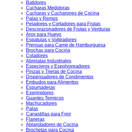
Batidores
Cucharas Medidoras
Cucharas y Cucharones de Cocina
Palas y Remos
Peladores y Cortadores para Frutas
Descorazonadores de Frutas y Verduras
Aros para Huevo
Espatulas y Volteadores
Prensas para Carne de Hamburguesa
Brochas para Cocina
Coladores
Abrelatas Industriales
Especieros y Espolvoreadores
Pinzas y Tijeras de Cocina
Dispensadores de Condimentos
Embudos para Alimentos
Espumaderas
Exprimidores
Guantes Termicos
Machucadores
Palas
Canastillas para Freir
Flaneras
Ablandadores de Cocina
Brochetas para Cocina