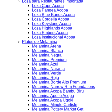
Loza para Restaurantes Importada
Loza Capri Acopa
Loza Pangea Acopa
Loza Blue Bands Acopa
Loza Cordelia Acopa
Loza Keystone Acopa
Loza Highlands Acopa
Loza Embers Acopa
Loza Institucional Acopa
Platos de Melamina
Melamina Arena
Melamina Blanca
Melamina Negra
Melamina Premium
Melamina Azul
Melamina Naranja
Melamina Verde
Melamina Roja
Melamina Borde Alto Premium
Melamina Narrow Rim Foundations
Melamina Acopa Bambu Biru
Melamina Apollo Acopa
Melamina Acopa Ugoki
Melamina Mingle Carlisle
Melamina Pottery Market Get