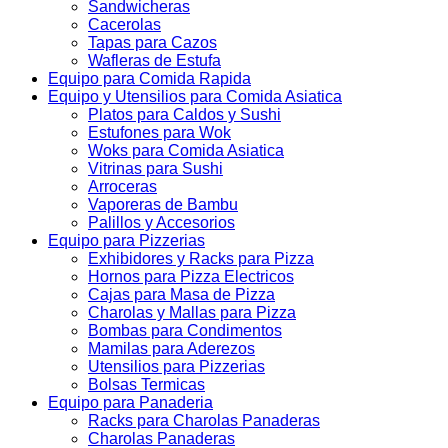
Sandwicheras
Cacerolas
Tapas para Cazos
Wafleras de Estufa
Equipo para Comida Rapida
Equipo y Utensilios para Comida Asiatica
Platos para Caldos y Sushi
Estufones para Wok
Woks para Comida Asiatica
Vitrinas para Sushi
Arroceras
Vaporeras de Bambu
Palillos y Accesorios
Equipo para Pizzerias
Exhibidores y Racks para Pizza
Hornos para Pizza Electricos
Cajas para Masa de Pizza
Charolas y Mallas para Pizza
Bombas para Condimentos
Mamilas para Aderezos
Utensilios para Pizzerias
Bolsas Termicas
Equipo para Panaderia
Racks para Charolas Panaderas
Charolas Panaderas