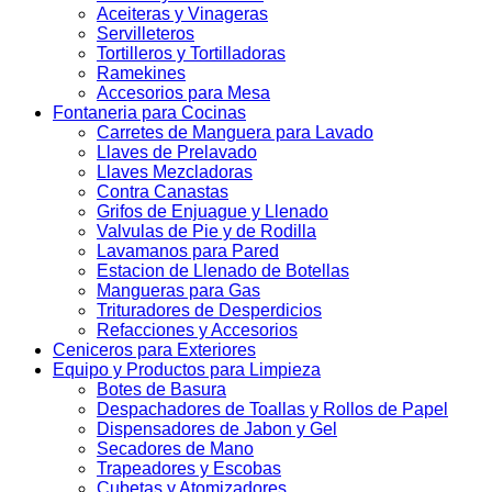
Aceiteras y Vinageras
Servilleteros
Tortilleros y Tortilladoras
Ramekines
Accesorios para Mesa
Fontaneria para Cocinas
Carretes de Manguera para Lavado
Llaves de Prelavado
Llaves Mezcladoras
Contra Canastas
Grifos de Enjuague y Llenado
Valvulas de Pie y de Rodilla
Lavamanos para Pared
Estacion de Llenado de Botellas
Mangueras para Gas
Trituradores de Desperdicios
Refacciones y Accesorios
Ceniceros para Exteriores
Equipo y Productos para Limpieza
Botes de Basura
Despachadores de Toallas y Rollos de Papel
Dispensadores de Jabon y Gel
Secadores de Mano
Trapeadores y Escobas
Cubetas y Atomizadores