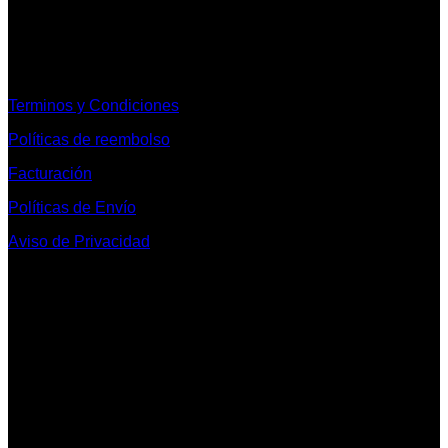
Informacion Legal y Soporte
Terminos y Condiciones
Políticas de reembolso
Facturación
Políticas de Envío
Aviso de Privacidad
Contacto y Redes Sociales
Telefonos de Contacto 33 36153128 y 33 38258014
Whats App de Contacto 33 23851294
Nuestro Show Room:
Av. Vallarta 3233 Int. 10-D
Col. Vallarta Poniente
44110
Guadalajara, Jal.