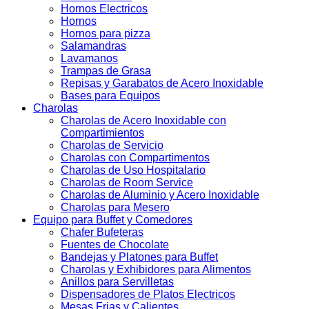
Hornos Electricos
Hornos
Hornos para pizza
Salamandras
Lavamanos
Trampas de Grasa
Repisas y Garabatos de Acero Inoxidable
Bases para Equipos
Charolas
Charolas de Acero Inoxidable con
Compartimientos
Charolas de Servicio
Charolas con Compartimentos
Charolas de Uso Hospitalario
Charolas de Room Service
Charolas de Aluminio y Acero Inoxidable
Charolas para Mesero
Equipo para Buffet y Comedores
Chafer Bufeteras
Fuentes de Chocolate
Bandejas y Platones para Buffet
Charolas y Exhibidores para Alimentos
Anillos para Servilletas
Dispensadores de Platos Electricos
Mesas Frias y Calientes