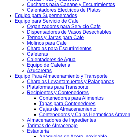
Cucharas para Canape y Escurrimientos
Calentadores Electricos de Platos
Equipo para Supermercados
Equipo para Servicio de Cafe
Organizadores para Servicio Cafe
Dispensadores de Vasos Desechables
Termos y Jarras para Cafe
Molinos para Cafe
Charolas para Escurrimientos
Cafeteras
Calentadores de Agua
Equipo de Cafeteria
Azucareras
Equipo Para Almacenamiento y Transporte
Charolas Levantamuertos y Palanganas
Plataformas para Transporte
Recipientes y Contenedores
Contenedores para Alimentos
Tapas para Contenedores
Cajas de Almacenamiento
Contenedores y Cajas Hermeticas Araven
Almacenadores de Ingredientes
Tarimas de Almacenaje
Estanteria
Anaqueles de Acero Inoxidable