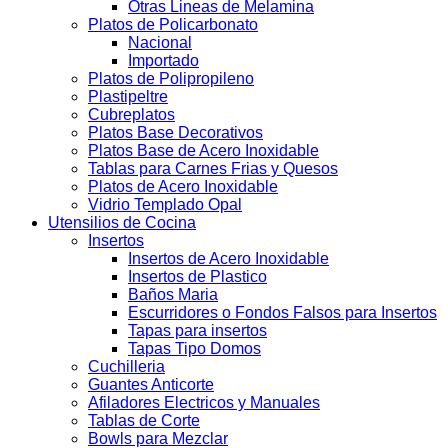
Otras Lineas de Melamina
Platos de Policarbonato
Nacional
Importado
Platos de Polipropileno
Plastipeltre
Cubreplatos
Platos Base Decorativos
Platos Base de Acero Inoxidable
Tablas para Carnes Frias y Quesos
Platos de Acero Inoxidable
Vidrio Templado Opal
Utensilios de Cocina
Insertos
Insertos de Acero Inoxidable
Insertos de Plastico
Baños Maria
Escurridores o Fondos Falsos para Insertos
Tapas para insertos
Tapas Tipo Domos
Cuchilleria
Guantes Anticorte
Afiladores Electricos y Manuales
Tablas de Corte
Bowls para Mezclar