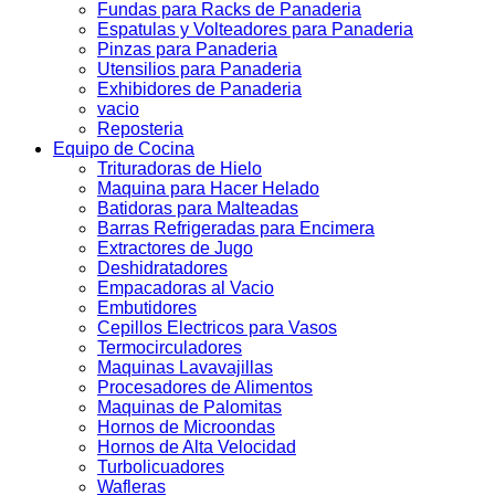
Fundas para Racks de Panaderia
Espatulas y Volteadores para Panaderia
Pinzas para Panaderia
Utensilios para Panaderia
Exhibidores de Panaderia
vacio
Reposteria
Equipo de Cocina
Trituradoras de Hielo
Maquina para Hacer Helado
Batidoras para Malteadas
Barras Refrigeradas para Encimera
Extractores de Jugo
Deshidratadores
Empacadoras al Vacio
Embutidores
Cepillos Electricos para Vasos
Termocirculadores
Maquinas Lavavajillas
Procesadores de Alimentos
Maquinas de Palomitas
Hornos de Microondas
Hornos de Alta Velocidad
Turbolicuadores
Wafleras