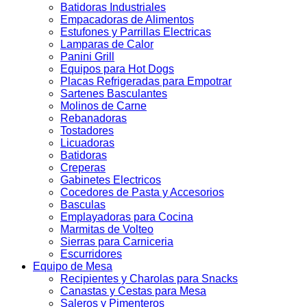
Batidoras Industriales
Empacadoras de Alimentos
Estufones y Parrillas Electricas
Lamparas de Calor
Panini Grill
Equipos para Hot Dogs
Placas Refrigeradas para Empotrar
Sartenes Basculantes
Molinos de Carne
Rebanadoras
Tostadores
Licuadoras
Batidoras
Creperas
Gabinetes Electricos
Cocedores de Pasta y Accesorios
Basculas
Emplayadoras para Cocina
Marmitas de Volteo
Sierras para Carniceria
Escurridores
Equipo de Mesa
Recipientes y Charolas para Snacks
Canastas y Cestas para Mesa
Saleros y Pimenteros