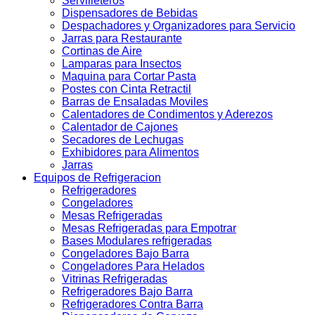
Servilleteros
Dispensadores de Bebidas
Despachadores y Organizadores para Servicio
Jarras para Restaurante
Cortinas de Aire
Lamparas para Insectos
Maquina para Cortar Pasta
Postes con Cinta Retractil
Barras de Ensaladas Moviles
Calentadores de Condimentos y Aderezos
Calentador de Cajones
Secadores de Lechugas
Exhibidores para Alimentos
Jarras
Equipos de Refrigeracion
Refrigeradores
Congeladores
Mesas Refrigeradas
Mesas Refrigeradas para Empotrar
Bases Modulares refrigeradas
Congeladores Bajo Barra
Congeladores Para Helados
Vitrinas Refrigeradas
Refrigeradores Bajo Barra
Refrigeradores Contra Barra