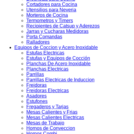
Cortadores para Cocina
Utensilios para Neveria
Morteros de Cocina
Termometros y Timers
Recipientes de Catsup y Aderezos
Jarras y Cucharas Medidoras
Porta Comandas
Ralladores
Equipos de Coccion y Acero Inoxidable
Estufas Electricas
Estufas y Equipos de Cocción
Planchas De Acero Inoxidable
Planchas Electricas
Parrillas
Parrillas Electricas de Induccion
Freidoras
Freidoras Electricas
Asadores
Estufones
Fregaderos y Tarjas
Mesas Calientes y Frias
Mesas Calientes Electricas
Mesas de Trabajo
Hornos de Conveccion
Hornos Combi