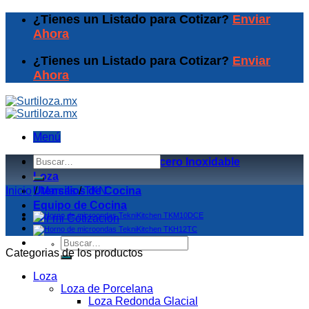
Skip
¿Tienes un Listado para Cotizar?
Enviar
to
Ahora
content
¿Tienes un Listado para Cotizar?
Enviar
Ahora
Menú
Buscar
Equipos de Coccion y Acero Inoxidable
por:
Loza
Inicio
Utensilios de Cocina
/
Marcas
/
TKN
Equipo de Cocina
Ver mi Cotizacion
Buscar
por:
Categorias de los productos
Loza
Loza de Porcelana
Loza Redonda Glacial