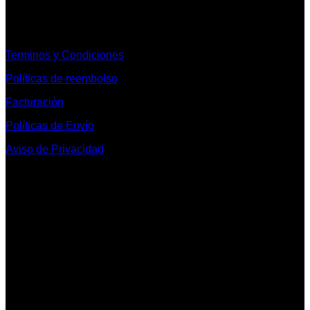
Informacion Legal y Soporte
Terminos y Condiciones
Políticas de reembolso
Facturación
Políticas de Envío
Aviso de Privacidad
Contacto y Redes Sociales
Telefonos de Contacto 33 36153128 y 33 38258014
Whats App de Contacto 33 23851294
Nuestro Show Room:
Av. Vallarta 3233 Int. 10-D
Col. Vallarta Poniente
44110
Guadalajara, Jal.