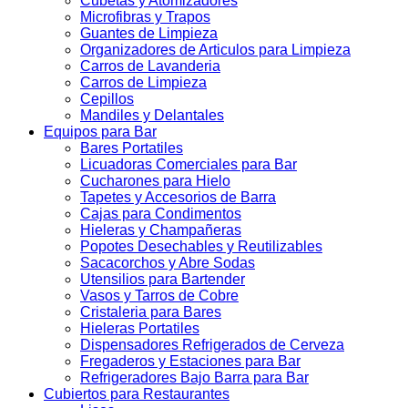
Cubetas y Atomizadores
Microfibras y Trapos
Guantes de Limpieza
Organizadores de Articulos para Limpieza
Carros de Lavanderia
Carros de Limpieza
Cepillos
Mandiles y Delantales
Equipos para Bar
Bares Portatiles
Licuadoras Comerciales para Bar
Cucharones para Hielo
Tapetes y Accesorios de Barra
Cajas para Condimentos
Hieleras y Champañeras
Popotes Desechables y Reutilizables
Sacacorchos y Abre Sodas
Utensilios para Bartender
Vasos y Tarros de Cobre
Cristaleria para Bares
Hieleras Portatiles
Dispensadores Refrigerados de Cerveza
Fregaderos y Estaciones para Bar
Refrigeradores Bajo Barra para Bar
Cubiertos para Restaurantes