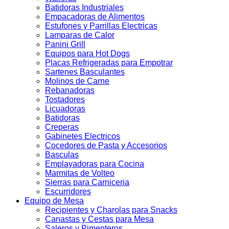
Batidoras Industriales
Empacadoras de Alimentos
Estufones y Parrillas Electricas
Lamparas de Calor
Panini Grill
Equipos para Hot Dogs
Placas Refrigeradas para Empotrar
Sartenes Basculantes
Molinos de Carne
Rebanadoras
Tostadores
Licuadoras
Batidoras
Creperas
Gabinetes Electricos
Cocedores de Pasta y Accesorios
Basculas
Emplayadoras para Cocina
Marmitas de Volteo
Sierras para Carniceria
Escurridores
Equipo de Mesa
Recipientes y Charolas para Snacks
Canastas y Cestas para Mesa
Saleros y Pimenteros