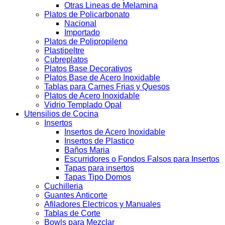
Otras Lineas de Melamina
Platos de Policarbonato
Nacional
Importado
Platos de Polipropileno
Plastipeltre
Cubreplatos
Platos Base Decorativos
Platos Base de Acero Inoxidable
Tablas para Carnes Frias y Quesos
Platos de Acero Inoxidable
Vidrio Templado Opal
Utensilios de Cocina
Insertos
Insertos de Acero Inoxidable
Insertos de Plastico
Baños Maria
Escurridores o Fondos Falsos para Insertos
Tapas para insertos
Tapas Tipo Domos
Cuchilleria
Guantes Anticorte
Afiladores Electricos y Manuales
Tablas de Corte
Bowls para Mezclar