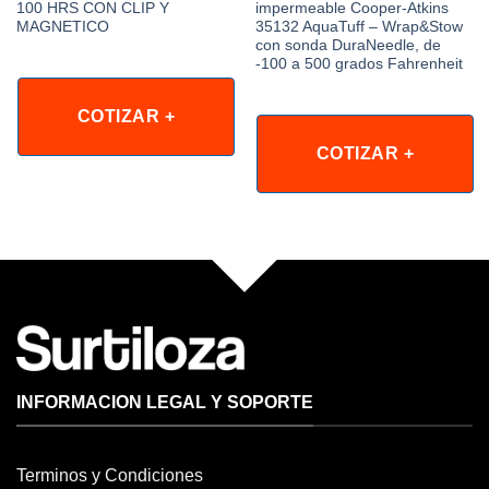
100 HRS CON CLIP Y
impermeable Cooper-Atkins
MAGNETICO
35132 AquaTuff – Wrap&Stow
con sonda DuraNeedle, de
-100 a 500 grados Fahrenheit
COTIZAR +
COTIZAR +
INFORMACION LEGAL Y SOPORTE
Terminos y Condiciones