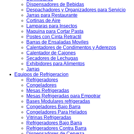
Dispensadores de Bebidas
Despachadores y Organizadores para Servicio
Jarras para Restaurante
Cortinas de Aire
Lamparas para Insectos
Maquina para Cortar Pasta
Postes con Cinta Retractil
Barras de Ensaladas Moviles
Calentadores de Condimentos y Aderezos
Calentador de Cajones
Secadores de Lechugas
Exhibidores para Alimentos
Jarras
Equipos de Refrigeracion
Refrigeradores
Congeladores
Mesas Refrigeradas
Mesas Refrigeradas para Empotrar
Bases Modulares refrigeradas
Congeladores Bajo Barra
Congeladores Para Helados
Vitrinas Refrigeradas
Refrigeradores Bajo Barra
Refrigeradores Contra Barra
Dispensadores de Cerveza