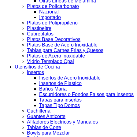
Otras Lineas de Melamina
Platos de Policarbonato
Nacional
Importado
Platos de Polipropileno
Plastipeltre
Cubreplatos
Platos Base Decorativos
Platos Base de Acero Inoxidable
Tablas para Carnes Frias y Quesos
Platos de Acero Inoxidable
Vidrio Templado Opal
Utensilios de Cocina
Insertos
Insertos de Acero Inoxidable
Insertos de Plastico
Baños Maria
Escurridores o Fondos Falsos para Insertos
Tapas para insertos
Tapas Tipo Domos
Cuchilleria
Guantes Anticorte
Afiladores Electricos y Manuales
Tablas de Corte
Bowls para Mezclar