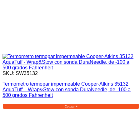
SKU: SW35132
Termometro termopar impermeable Cooper-Atkins 35132
AquaTuff – Wrap&Stow con sonda DuraNeedle, de -100 a
500 grados Fahrenheit
Cotizar +