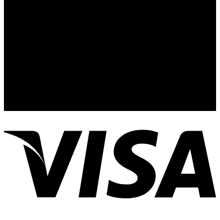
Telefonos de Contacto 33 36153128 y 33 38258014
Whats App de Contacto 33 23851294
Nuestro Show Room:
Av. Vallarta 3233 Int. 10-D
Col. Vallarta Poniente
44110
Guadalajara, Jal.