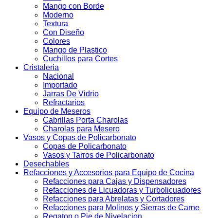
Mango con Borde
Moderno
Textura
Con Diseño
Colores
Mango de Plastico
Cuchillos para Cortes
Cristaleria
Nacional
Importado
Jarras De Vidrio
Refractarios
Equipo de Meseros
Cabrillas Porta Charolas
Charolas para Mesero
Vasos y Copas de Policarbonato
Copas de Policarbonato
Vasos y Tarros de Policarbonato
Desechables
Refacciones y Accesorios para Equipo de Cocina
Refacciones para Cajas y Dispensadores
Refacciones de Licuadoras y Turbolicuadores
Refacciones para Abrelatas y Cortadores
Refacciones para Molinos y Sierras de Carne
Regaton o Pie de Nivelacion