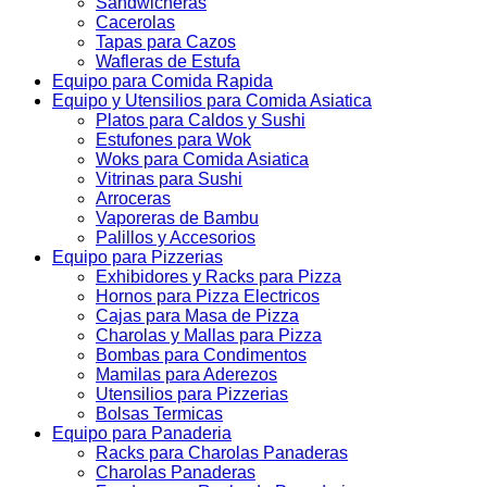
Sandwicheras
Cacerolas
Tapas para Cazos
Wafleras de Estufa
Equipo para Comida Rapida
Equipo y Utensilios para Comida Asiatica
Platos para Caldos y Sushi
Estufones para Wok
Woks para Comida Asiatica
Vitrinas para Sushi
Arroceras
Vaporeras de Bambu
Palillos y Accesorios
Equipo para Pizzerias
Exhibidores y Racks para Pizza
Hornos para Pizza Electricos
Cajas para Masa de Pizza
Charolas y Mallas para Pizza
Bombas para Condimentos
Mamilas para Aderezos
Utensilios para Pizzerias
Bolsas Termicas
Equipo para Panaderia
Racks para Charolas Panaderas
Charolas Panaderas