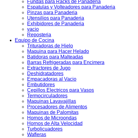
Fundas para Racks de Panaderia
Espatulas y Volteadores para Panaderia
Pinzas para Panaderia
Utensilios para Panaderia
Exhibidores de Panaderia
vacio
Reposteria
Equipo de Cocina
Trituradoras de Hielo
Maquina para Hacer Helado
Batidoras para Malteadas
Barras Refrigeradas para Encimera
Extractores de Jugo
Deshidratadores
Empacadoras al Vacio
Embutidores
Cepillos Electricos para Vasos
Termocirculadores
Maquinas Lavavajillas
Procesadores de Alimentos
Maquinas de Palomitas
Hornos de Microondas
Hornos de Alta Velocidad
Turbolicuadores
Wafleras