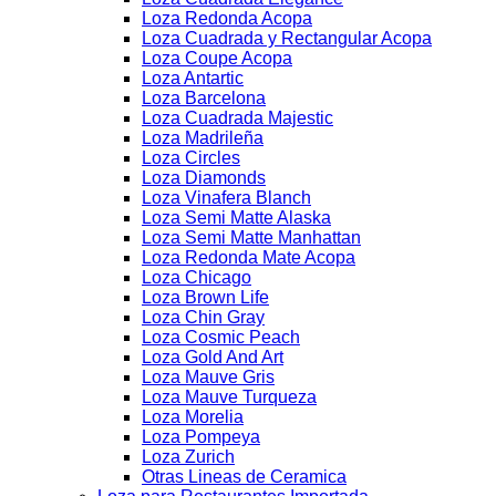
Loza Redonda Acopa
Loza Cuadrada y Rectangular Acopa
Loza Coupe Acopa
Loza Antartic
Loza Barcelona
Loza Cuadrada Majestic
Loza Madrileña
Loza Circles
Loza Diamonds
Loza Vinafera Blanch
Loza Semi Matte Alaska
Loza Semi Matte Manhattan
Loza Redonda Mate Acopa
Loza Chicago
Loza Brown Life
Loza Chin Gray
Loza Cosmic Peach
Loza Gold And Art
Loza Mauve Gris
Loza Mauve Turqueza
Loza Morelia
Loza Pompeya
Loza Zurich
Otras Lineas de Ceramica