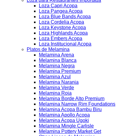
Loza para Restaurantes Importada
Loza Capri Acopa
Loza Pangea Acopa
Loza Blue Bands Acopa
Loza Cordelia Acopa
Loza Keystone Acopa
Loza Highlands Acopa
Loza Embers Acopa
Loza Institucional Acopa
Platos de Melamina
Melamina Arena
Melamina Blanca
Melamina Negra
Melamina Premium
Melamina Azul
Melamina Naranja
Melamina Verde
Melamina Roja
Melamina Borde Alto Premium
Melamina Narrow Rim Foundations
Melamina Acopa Bambu Biru
Melamina Apollo Acopa
Melamina Acopa Ugoki
Melamina Mingle Carlisle
Melamina Pottery Market Get