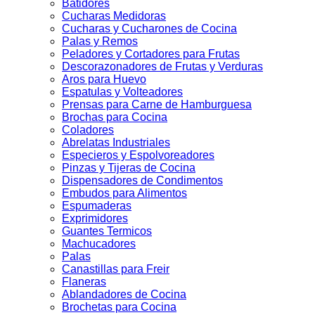
Batidores
Cucharas Medidoras
Cucharas y Cucharones de Cocina
Palas y Remos
Peladores y Cortadores para Frutas
Descorazonadores de Frutas y Verduras
Aros para Huevo
Espatulas y Volteadores
Prensas para Carne de Hamburguesa
Brochas para Cocina
Coladores
Abrelatas Industriales
Especieros y Espolvoreadores
Pinzas y Tijeras de Cocina
Dispensadores de Condimentos
Embudos para Alimentos
Espumaderas
Exprimidores
Guantes Termicos
Machucadores
Palas
Canastillas para Freir
Flaneras
Ablandadores de Cocina
Brochetas para Cocina