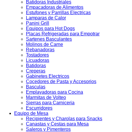
Batidoras Industriales
Empacadoras de Alimentos
Estufones y Parrillas Electricas
Lamparas de Calor
Panini Grill
Equipos para Hot Dogs
Placas Refrigeradas para Empotrar
Sartenes Basculantes
Molinos de Carne
Rebanadoras
Tostadores
Licuadoras
Batidoras
Creperas
Gabinetes Electricos
Cocedores de Pasta y Accesorios
Basculas
Emplayadoras para Cocina
Marmitas de Volteo
Sierras para Carniceria
Escurridores
Equipo de Mesa
Recipientes y Charolas para Snacks
Canastas y Cestas para Mesa
Saleros y Pimenteros