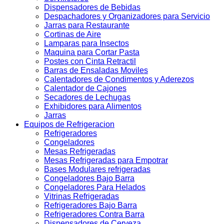
Dispensadores de Bebidas
Despachadores y Organizadores para Servicio
Jarras para Restaurante
Cortinas de Aire
Lamparas para Insectos
Maquina para Cortar Pasta
Postes con Cinta Retractil
Barras de Ensaladas Moviles
Calentadores de Condimentos y Aderezos
Calentador de Cajones
Secadores de Lechugas
Exhibidores para Alimentos
Jarras
Equipos de Refrigeracion
Refrigeradores
Congeladores
Mesas Refrigeradas
Mesas Refrigeradas para Empotrar
Bases Modulares refrigeradas
Congeladores Bajo Barra
Congeladores Para Helados
Vitrinas Refrigeradas
Refrigeradores Bajo Barra
Refrigeradores Contra Barra
Dispensadores de Cerveza