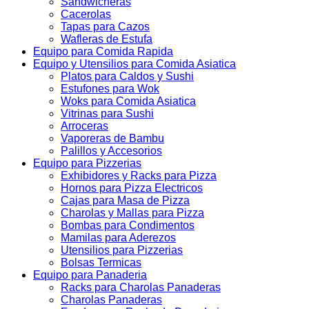
Sandwicheras
Cacerolas
Tapas para Cazos
Wafleras de Estufa
Equipo para Comida Rapida
Equipo y Utensilios para Comida Asiatica
Platos para Caldos y Sushi
Estufones para Wok
Woks para Comida Asiatica
Vitrinas para Sushi
Arroceras
Vaporeras de Bambu
Palillos y Accesorios
Equipo para Pizzerias
Exhibidores y Racks para Pizza
Hornos para Pizza Electricos
Cajas para Masa de Pizza
Charolas y Mallas para Pizza
Bombas para Condimentos
Mamilas para Aderezos
Utensilios para Pizzerias
Bolsas Termicas
Equipo para Panaderia
Racks para Charolas Panaderas
Charolas Panaderas