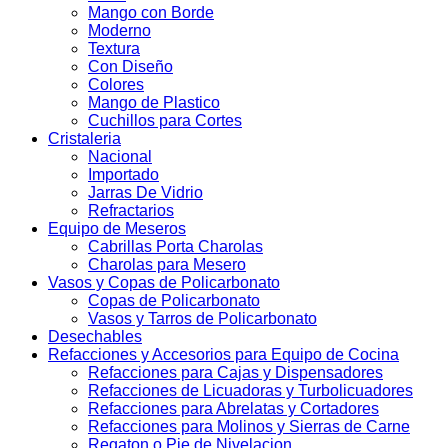
Mango con Borde
Moderno
Textura
Con Diseño
Colores
Mango de Plastico
Cuchillos para Cortes
Cristaleria
Nacional
Importado
Jarras De Vidrio
Refractarios
Equipo de Meseros
Cabrillas Porta Charolas
Charolas para Mesero
Vasos y Copas de Policarbonato
Copas de Policarbonato
Vasos y Tarros de Policarbonato
Desechables
Refacciones y Accesorios para Equipo de Cocina
Refacciones para Cajas y Dispensadores
Refacciones de Licuadoras y Turbolicuadores
Refacciones para Abrelatas y Cortadores
Refacciones para Molinos y Sierras de Carne
Regaton o Pie de Nivelacion