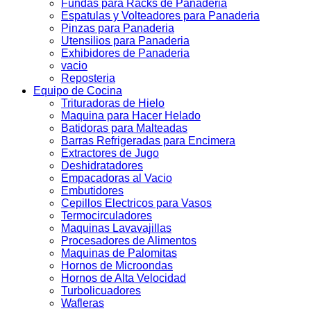
Fundas para Racks de Panaderia
Espatulas y Volteadores para Panaderia
Pinzas para Panaderia
Utensilios para Panaderia
Exhibidores de Panaderia
vacio
Reposteria
Equipo de Cocina
Trituradoras de Hielo
Maquina para Hacer Helado
Batidoras para Malteadas
Barras Refrigeradas para Encimera
Extractores de Jugo
Deshidratadores
Empacadoras al Vacio
Embutidores
Cepillos Electricos para Vasos
Termocirculadores
Maquinas Lavavajillas
Procesadores de Alimentos
Maquinas de Palomitas
Hornos de Microondas
Hornos de Alta Velocidad
Turbolicuadores
Wafleras