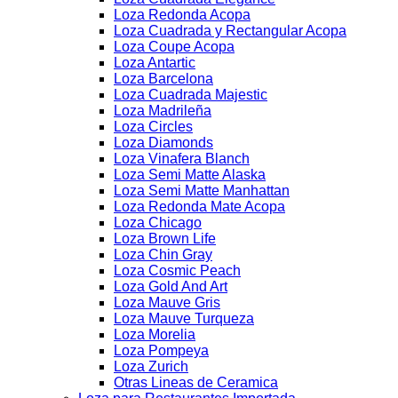
Loza Redonda Acopa
Loza Cuadrada y Rectangular Acopa
Loza Coupe Acopa
Loza Antartic
Loza Barcelona
Loza Cuadrada Majestic
Loza Madrileña
Loza Circles
Loza Diamonds
Loza Vinafera Blanch
Loza Semi Matte Alaska
Loza Semi Matte Manhattan
Loza Redonda Mate Acopa
Loza Chicago
Loza Brown Life
Loza Chin Gray
Loza Cosmic Peach
Loza Gold And Art
Loza Mauve Gris
Loza Mauve Turqueza
Loza Morelia
Loza Pompeya
Loza Zurich
Otras Lineas de Ceramica