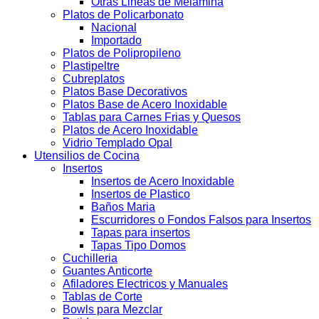
Otras Lineas de Melamina
Platos de Policarbonato
Nacional
Importado
Platos de Polipropileno
Plastipeltre
Cubreplatos
Platos Base Decorativos
Platos Base de Acero Inoxidable
Tablas para Carnes Frias y Quesos
Platos de Acero Inoxidable
Vidrio Templado Opal
Utensilios de Cocina
Insertos
Insertos de Acero Inoxidable
Insertos de Plastico
Baños Maria
Escurridores o Fondos Falsos para Insertos
Tapas para insertos
Tapas Tipo Domos
Cuchilleria
Guantes Anticorte
Afiladores Electricos y Manuales
Tablas de Corte
Bowls para Mezclar