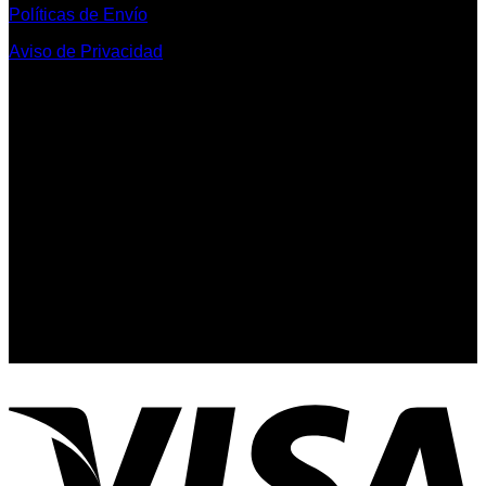
Políticas de Envío
Aviso de Privacidad
Contacto y Redes Sociales
Telefonos de Contacto 33 36153128 y 33 38258014
Whats App de Contacto 33 23851294
Nuestro Show Room:
Av. Vallarta 3233 Int. 10-D
Col. Vallarta Poniente
44110
Guadalajara, Jal.