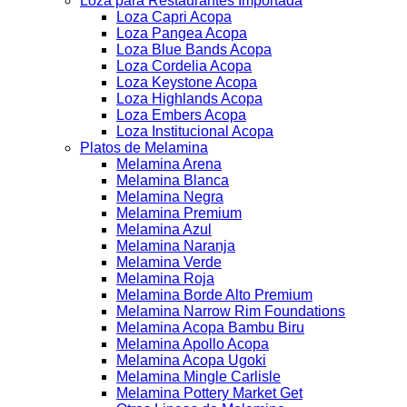
Loza para Restaurantes Importada
Loza Capri Acopa
Loza Pangea Acopa
Loza Blue Bands Acopa
Loza Cordelia Acopa
Loza Keystone Acopa
Loza Highlands Acopa
Loza Embers Acopa
Loza Institucional Acopa
Platos de Melamina
Melamina Arena
Melamina Blanca
Melamina Negra
Melamina Premium
Melamina Azul
Melamina Naranja
Melamina Verde
Melamina Roja
Melamina Borde Alto Premium
Melamina Narrow Rim Foundations
Melamina Acopa Bambu Biru
Melamina Apollo Acopa
Melamina Acopa Ugoki
Melamina Mingle Carlisle
Melamina Pottery Market Get