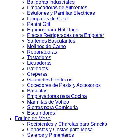
Batidoras Industriales
Empacadoras de Alimentos
Estufones y Parrillas Electricas
Lamparas de Calor
Panini Grill
Equipos para Hot Dogs
Placas Refrigeradas para Empotrar
Sartenes Basculantes
Molinos de Carne
Rebanadoras
Tostadores
Licuadoras
Batidoras
Creperas
Gabinetes Electricos
Cocedores de Pasta y Accesorios
Basculas
Emplayadoras para Cocina
Marmitas de Volteo
Sierras para Carniceria
Escurridores
Equipo de Mesa
Recipientes y Charolas para Snacks
Canastas y Cestas para Mesa
Saleros y Pimenteros