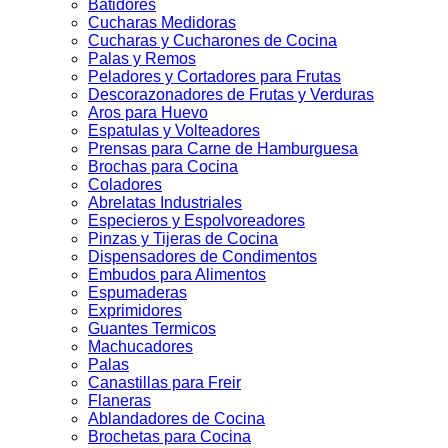
Batidores
Cucharas Medidoras
Cucharas y Cucharones de Cocina
Palas y Remos
Peladores y Cortadores para Frutas
Descorazonadores de Frutas y Verduras
Aros para Huevo
Espatulas y Volteadores
Prensas para Carne de Hamburguesa
Brochas para Cocina
Coladores
Abrelatas Industriales
Especieros y Espolvoreadores
Pinzas y Tijeras de Cocina
Dispensadores de Condimentos
Embudos para Alimentos
Espumaderas
Exprimidores
Guantes Termicos
Machucadores
Palas
Canastillas para Freir
Flaneras
Ablandadores de Cocina
Brochetas para Cocina