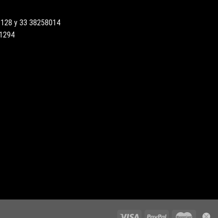
3128 y 33 38258014
51294