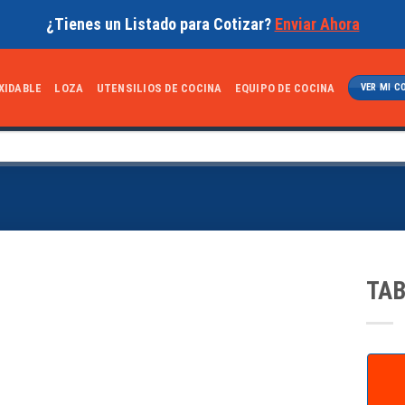
¿Tienes un Listado para Cotizar?
Enviar Ahora
XIDABLE
LOZA
UTENSILIOS DE COCINA
EQUIPO DE COCINA
VER MI C
TAB