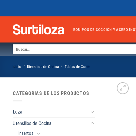
Skip
to
content
EQUIPOS DE COCCION Y ACERO INO
Buscar
por:
Inicio
/
Utensilios de Cocina
/
Tablas de Corte
CATEGORIAS DE LOS PRODUCTOS
Loza
Utensilios de Cocina
Insertos