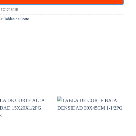
TC121805R
ía:
Tablas de Corte