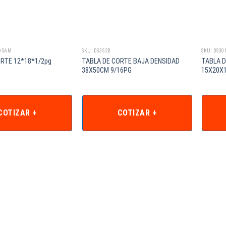
805AM
SKU: DS352B
SKU: DS30
RTE 12*18*1/2pg
TABLA DE CORTE BAJA DENSIDAD
TABLA D
38X50CM 9/16PG
15X20X
COTIZAR +
COTIZAR +