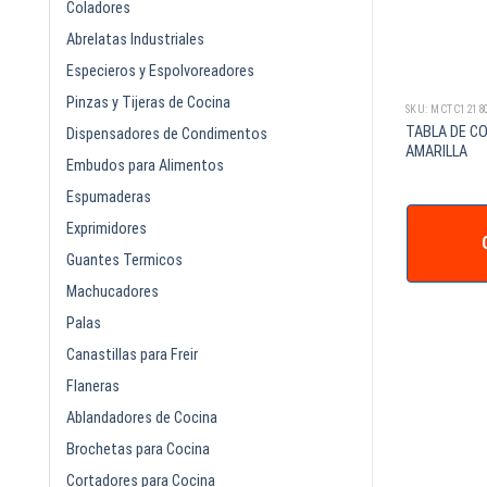
Coladores
Abrelatas Industriales
Especieros y Espolvoreadores
Pinzas y Tijeras de Cocina
SKU: MCTC121805V
SKU: MCTC121
TABLA DE CORTE 12*18*1/2pg
TABLA DE CO
12*18*1/2pg CAFE
Dispensadores de Condimentos
VERDE
AMARILLA
Embudos para Alimentos
Espumaderas
IZAR +
Exprimidores
COTIZAR +
Guantes Termicos
Machucadores
Palas
Canastillas para Freir
Flaneras
Ablandadores de Cocina
Brochetas para Cocina
Cortadores para Cocina