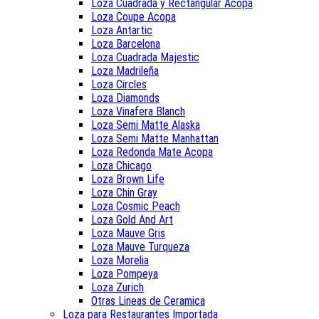
Loza Cuadrada y Rectangular Acopa
Loza Coupe Acopa
Loza Antartic
Loza Barcelona
Loza Cuadrada Majestic
Loza Madrileña
Loza Circles
Loza Diamonds
Loza Vinafera Blanch
Loza Semi Matte Alaska
Loza Semi Matte Manhattan
Loza Redonda Mate Acopa
Loza Chicago
Loza Brown Life
Loza Chin Gray
Loza Cosmic Peach
Loza Gold And Art
Loza Mauve Gris
Loza Mauve Turqueza
Loza Morelia
Loza Pompeya
Loza Zurich
Otras Lineas de Ceramica
Loza para Restaurantes Importada