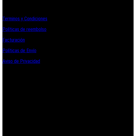
Informacion Legal y Soporte
Terminos y Condiciones
Políticas de reembolso
Facturación
Políticas de Envío
Aviso de Privacidad
Contacto y Redes Sociales
Telefonos de Contacto 33 36153128 y 33 38258014
Whats App de Contacto 33 23851294
Nuestro Show Room:
Av. Vallarta 3233 Int. 10-D
Col. Vallarta Poniente
44110
Guadalajara, Jal.