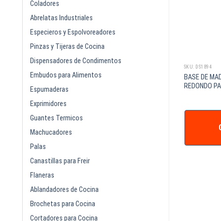
Coladores
Abrelatas Industriales
Especieros y Espolvoreadores
Pinzas y Tijeras de Cocina
Dispensadores de Condimentos
SKU: DS0535
SKU: DS1894
Embudos para Alimentos
ARO PARA HUEVO 5 X 1pg ACERO
BASE DE MA
L DOBLE
INOXIDABLE
REDONDO P
Espumaderas
Exprimidores
Guantes Termicos
IZAR +
COTIZAR +
Machucadores
Palas
Canastillas para Freir
Flaneras
Ablandadores de Cocina
Brochetas para Cocina
Cortadores para Cocina