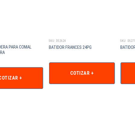
SKU: DS2624
SKU: DS27
DERA PARA COMAL
BATIDOR FRANCES 24PG
BATIDOR
ARA
COTIZAR +
COTIZAR +