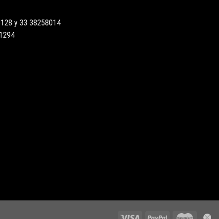
3128 y 33 38258014
51294