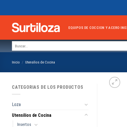
Skip
to
content
EQUIPOS DE COCCION Y ACERO INO
Buscar
por:
Inicio
/
Utensilios de Cocina
CATEGORIAS DE LOS PRODUCTOS
Loza
Utensilios de Cocina
Insertos