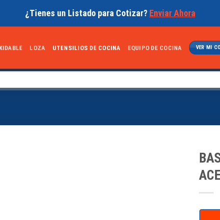
¿Tienes un Listado para Cotizar?
Enviar Ahora
XIDABLE
LOZA
UTENSILIOS DE COCINA
EQUIPO DE COCINA
VER MI C
BAS
AC