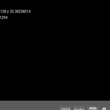
3128 y 33 38258014
51294