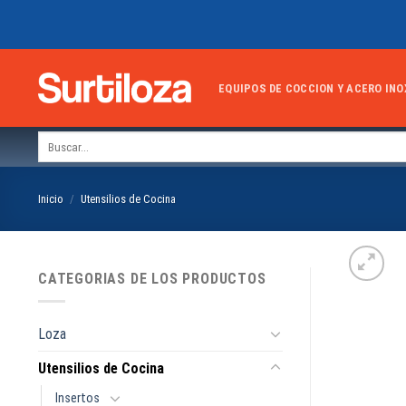
Skip
to
content
EQUIPOS DE COCCION Y ACERO INO
Buscar
por:
Inicio
/
Utensilios de Cocina
CATEGORIAS DE LOS PRODUCTOS
Loza
Utensilios de Cocina
Insertos