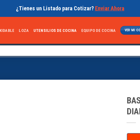
¿Tienes un Listado para Cotizar?
Enviar Ahora
XIDABLE
LOZA
UTENSILIOS DE COCINA
EQUIPO DE COCINA
VER MI C
BAS
DI