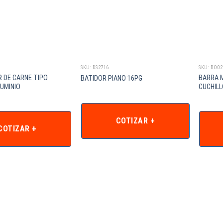
SKU: DS2716
SKU: BO02
 DE CARNE TIPO
BARRA 
BATIDOR PIANO 16PG
UMINIO
CUCHILL
COTIZAR +
COTIZAR +