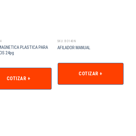
4
SKU: BO140N
SKU:
MAGNETICA PLASTICA PARA
AFILADOR MANUAL
BAT
OS 24pg
COTIZAR +
COTIZAR +