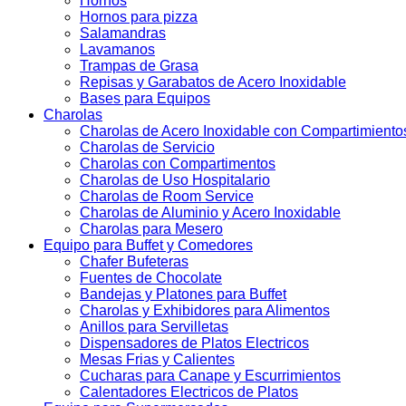
Hornos
Hornos para pizza
Salamandras
Lavamanos
Trampas de Grasa
Repisas y Garabatos de Acero Inoxidable
Bases para Equipos
Charolas
Charolas de Acero Inoxidable con Compartimiento
Charolas de Servicio
Charolas con Compartimentos
Charolas de Uso Hospitalario
Charolas de Room Service
Charolas de Aluminio y Acero Inoxidable
Charolas para Mesero
Equipo para Buffet y Comedores
Chafer Bufeteras
Fuentes de Chocolate
Bandejas y Platones para Buffet
Charolas y Exhibidores para Alimentos
Anillos para Servilletas
Dispensadores de Platos Electricos
Mesas Frias y Calientes
Cucharas para Canape y Escurrimientos
Calentadores Electricos de Platos