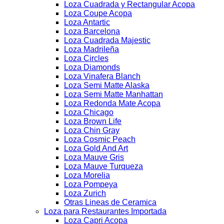
Loza Cuadrada y Rectangular Acopa
Loza Coupe Acopa
Loza Antartic
Loza Barcelona
Loza Cuadrada Majestic
Loza Madrileña
Loza Circles
Loza Diamonds
Loza Vinafera Blanch
Loza Semi Matte Alaska
Loza Semi Matte Manhattan
Loza Redonda Mate Acopa
Loza Chicago
Loza Brown Life
Loza Chin Gray
Loza Cosmic Peach
Loza Gold And Art
Loza Mauve Gris
Loza Mauve Turqueza
Loza Morelia
Loza Pompeya
Loza Zurich
Otras Lineas de Ceramica
Loza para Restaurantes Importada
Loza Capri Acopa