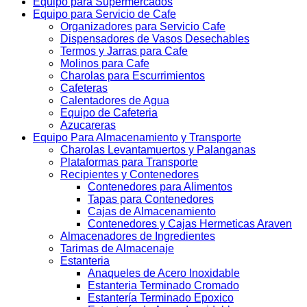
Equipo para Supermercados
Equipo para Servicio de Cafe
Organizadores para Servicio Cafe
Dispensadores de Vasos Desechables
Termos y Jarras para Cafe
Molinos para Cafe
Charolas para Escurrimientos
Cafeteras
Calentadores de Agua
Equipo de Cafeteria
Azucareras
Equipo Para Almacenamiento y Transporte
Charolas Levantamuertos y Palanganas
Plataformas para Transporte
Recipientes y Contenedores
Contenedores para Alimentos
Tapas para Contenedores
Cajas de Almacenamiento
Contenedores y Cajas Hermeticas Araven
Almacenadores de Ingredientes
Tarimas de Almacenaje
Estanteria
Anaqueles de Acero Inoxidable
Estanteria Terminado Cromado
Estantería Terminado Epoxico