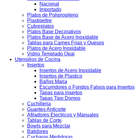
Nacional
Importado
Platos de Polipropileno
Plastipeltre
Cubreplatos
Platos Base Decorativos
Platos Base de Acero Inoxidable
Tablas para Carnes Frias y Quesos
Platos de Acero Inoxidable
Vidrio Templado Opal
Utensilios de Cocina
Insertos
Insertos de Acero Inoxidable
Insertos de Plastico
Baños Maria
Escurridores o Fondos Falsos para Insertos
Tapas para insertos
Tapas Tipo Domos
Cuchilleria
Guantes Anticorte
Afiladores Electricos y Manuales
Tablas de Corte
Bowls para Mezclar
Batidores
Cucharas Medidoras