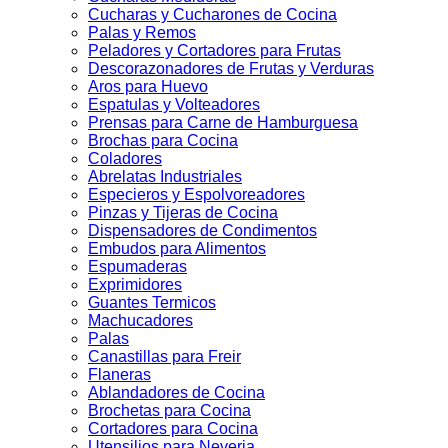
Cucharas y Cucharones de Cocina
Palas y Remos
Peladores y Cortadores para Frutas
Descorazonadores de Frutas y Verduras
Aros para Huevo
Espatulas y Volteadores
Prensas para Carne de Hamburguesa
Brochas para Cocina
Coladores
Abrelatas Industriales
Especieros y Espolvoreadores
Pinzas y Tijeras de Cocina
Dispensadores de Condimentos
Embudos para Alimentos
Espumaderas
Exprimidores
Guantes Termicos
Machucadores
Palas
Canastillas para Freir
Flaneras
Ablandadores de Cocina
Brochetas para Cocina
Cortadores para Cocina
Utensilios para Neveria