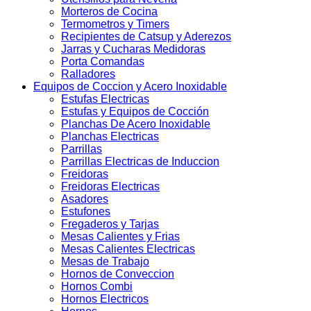
Morteros de Cocina
Termometros y Timers
Recipientes de Catsup y Aderezos
Jarras y Cucharas Medidoras
Porta Comandas
Ralladores
Equipos de Coccion y Acero Inoxidable
Estufas Electricas
Estufas y Equipos de Cocción
Planchas De Acero Inoxidable
Planchas Electricas
Parrillas
Parrillas Electricas de Induccion
Freidoras
Freidoras Electricas
Asadores
Estufones
Fregaderos y Tarjas
Mesas Calientes y Frias
Mesas Calientes Electricas
Mesas de Trabajo
Hornos de Conveccion
Hornos Combi
Hornos Electricos