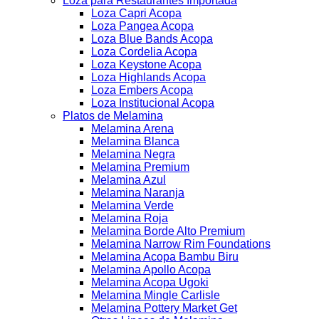
Loza para Restaurantes Importada
Loza Capri Acopa
Loza Pangea Acopa
Loza Blue Bands Acopa
Loza Cordelia Acopa
Loza Keystone Acopa
Loza Highlands Acopa
Loza Embers Acopa
Loza Institucional Acopa
Platos de Melamina
Melamina Arena
Melamina Blanca
Melamina Negra
Melamina Premium
Melamina Azul
Melamina Naranja
Melamina Verde
Melamina Roja
Melamina Borde Alto Premium
Melamina Narrow Rim Foundations
Melamina Acopa Bambu Biru
Melamina Apollo Acopa
Melamina Acopa Ugoki
Melamina Mingle Carlisle
Melamina Pottery Market Get