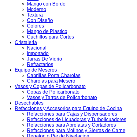
Mango con Borde
Moderno
Textura
Con Diseño
Colores
Mango de Plastico
Cuchillos para Cortes
Cristaleria
Nacional
Importado
Jarras De Vidrio
Refractarios
Equipo de Meseros
Cabrillas Porta Charolas
Charolas para Mesero
Vasos y Copas de Policarbonato
Copas de Policarbonato
Vasos y Tarros de Policarbonato
Desechables
Refacciones y Accesorios para Equipo de Cocina
Refacciones para Cajas y Dispensadores
Refacciones de Licuadoras y Turbolicuadores
Refacciones para Abrelatas y Cortadores
Refacciones para Molinos y Sierras de Carne
Regaton o Pie de Nivelacion