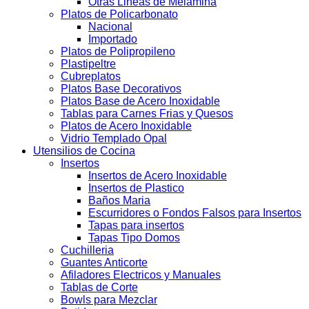
Otras Lineas de Melamina
Platos de Policarbonato
Nacional
Importado
Platos de Polipropileno
Plastipeltre
Cubreplatos
Platos Base Decorativos
Platos Base de Acero Inoxidable
Tablas para Carnes Frias y Quesos
Platos de Acero Inoxidable
Vidrio Templado Opal
Utensilios de Cocina
Insertos
Insertos de Acero Inoxidable
Insertos de Plastico
Baños Maria
Escurridores o Fondos Falsos para Insertos
Tapas para insertos
Tapas Tipo Domos
Cuchilleria
Guantes Anticorte
Afiladores Electricos y Manuales
Tablas de Corte
Bowls para Mezclar