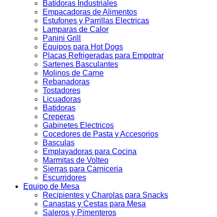
Batidoras Industriales
Empacadoras de Alimentos
Estufones y Parrillas Electricas
Lamparas de Calor
Panini Grill
Equipos para Hot Dogs
Placas Refrigeradas para Empotrar
Sartenes Basculantes
Molinos de Carne
Rebanadoras
Tostadores
Licuadoras
Batidoras
Creperas
Gabinetes Electricos
Cocedores de Pasta y Accesorios
Basculas
Emplayadoras para Cocina
Marmitas de Volteo
Sierras para Carniceria
Escurridores
Equipo de Mesa
Recipientes y Charolas para Snacks
Canastas y Cestas para Mesa
Saleros y Pimenteros