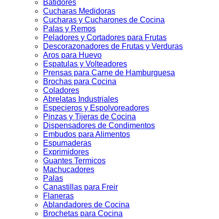
Batidores
Cucharas Medidoras
Cucharas y Cucharones de Cocina
Palas y Remos
Peladores y Cortadores para Frutas
Descorazonadores de Frutas y Verduras
Aros para Huevo
Espatulas y Volteadores
Prensas para Carne de Hamburguesa
Brochas para Cocina
Coladores
Abrelatas Industriales
Especieros y Espolvoreadores
Pinzas y Tijeras de Cocina
Dispensadores de Condimentos
Embudos para Alimentos
Espumaderas
Exprimidores
Guantes Termicos
Machucadores
Palas
Canastillas para Freir
Flaneras
Ablandadores de Cocina
Brochetas para Cocina