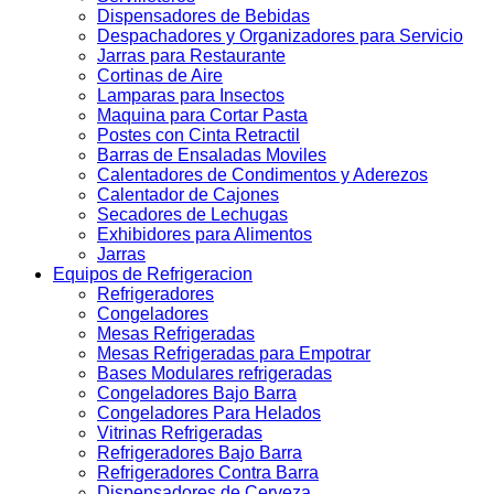
Dispensadores de Bebidas
Despachadores y Organizadores para Servicio
Jarras para Restaurante
Cortinas de Aire
Lamparas para Insectos
Maquina para Cortar Pasta
Postes con Cinta Retractil
Barras de Ensaladas Moviles
Calentadores de Condimentos y Aderezos
Calentador de Cajones
Secadores de Lechugas
Exhibidores para Alimentos
Jarras
Equipos de Refrigeracion
Refrigeradores
Congeladores
Mesas Refrigeradas
Mesas Refrigeradas para Empotrar
Bases Modulares refrigeradas
Congeladores Bajo Barra
Congeladores Para Helados
Vitrinas Refrigeradas
Refrigeradores Bajo Barra
Refrigeradores Contra Barra
Dispensadores de Cerveza