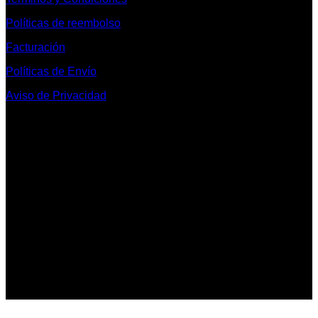
Políticas de reembolso
Facturación
Políticas de Envío
Aviso de Privacidad
Contacto y Redes Sociales
Telefonos de Contacto 33 36153128 y 33 38258014
Whats App de Contacto 33 23851294
Nuestro Show Room:
Av. Vallarta 3233 Int. 10-D
Col. Vallarta Poniente
44110
Guadalajara, Jal.