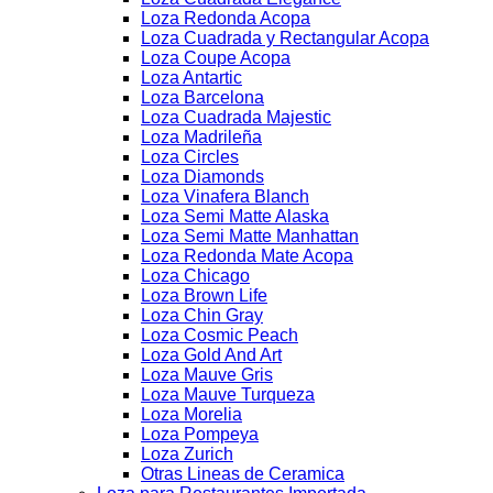
Loza Redonda Acopa
Loza Cuadrada y Rectangular Acopa
Loza Coupe Acopa
Loza Antartic
Loza Barcelona
Loza Cuadrada Majestic
Loza Madrileña
Loza Circles
Loza Diamonds
Loza Vinafera Blanch
Loza Semi Matte Alaska
Loza Semi Matte Manhattan
Loza Redonda Mate Acopa
Loza Chicago
Loza Brown Life
Loza Chin Gray
Loza Cosmic Peach
Loza Gold And Art
Loza Mauve Gris
Loza Mauve Turqueza
Loza Morelia
Loza Pompeya
Loza Zurich
Otras Lineas de Ceramica