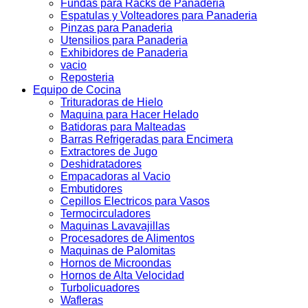
Fundas para Racks de Panaderia
Espatulas y Volteadores para Panaderia
Pinzas para Panaderia
Utensilios para Panaderia
Exhibidores de Panaderia
vacio
Reposteria
Equipo de Cocina
Trituradoras de Hielo
Maquina para Hacer Helado
Batidoras para Malteadas
Barras Refrigeradas para Encimera
Extractores de Jugo
Deshidratadores
Empacadoras al Vacio
Embutidores
Cepillos Electricos para Vasos
Termocirculadores
Maquinas Lavavajillas
Procesadores de Alimentos
Maquinas de Palomitas
Hornos de Microondas
Hornos de Alta Velocidad
Turbolicuadores
Wafleras