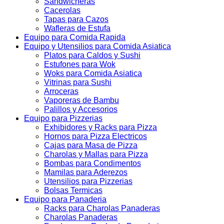
Sandwicheras
Cacerolas
Tapas para Cazos
Wafleras de Estufa
Equipo para Comida Rapida
Equipo y Utensilios para Comida Asiatica
Platos para Caldos y Sushi
Estufones para Wok
Woks para Comida Asiatica
Vitrinas para Sushi
Arroceras
Vaporeras de Bambu
Palillos y Accesorios
Equipo para Pizzerias
Exhibidores y Racks para Pizza
Hornos para Pizza Electricos
Cajas para Masa de Pizza
Charolas y Mallas para Pizza
Bombas para Condimentos
Mamilas para Aderezos
Utensilios para Pizzerias
Bolsas Termicas
Equipo para Panaderia
Racks para Charolas Panaderas
Charolas Panaderas