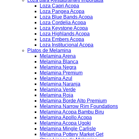
Loza para Restaurantes Importada
Loza Capri Acopa
Loza Pangea Acopa
Loza Blue Bands Acopa
Loza Cordelia Acopa
Loza Keystone Acopa
Loza Highlands Acopa
Loza Embers Acopa
Loza Institucional Acopa
Platos de Melamina
Melamina Arena
Melamina Blanca
Melamina Negra
Melamina Premium
Melamina Azul
Melamina Naranja
Melamina Verde
Melamina Roja
Melamina Borde Alto Premium
Melamina Narrow Rim Foundations
Melamina Acopa Bambu Biru
Melamina Apollo Acopa
Melamina Acopa Ugoki
Melamina Mingle Carlisle
Melamina Pottery Market Get