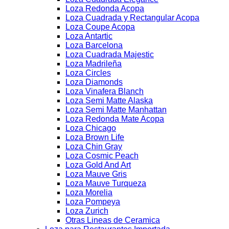
Loza Redonda Acopa
Loza Cuadrada y Rectangular Acopa
Loza Coupe Acopa
Loza Antartic
Loza Barcelona
Loza Cuadrada Majestic
Loza Madrileña
Loza Circles
Loza Diamonds
Loza Vinafera Blanch
Loza Semi Matte Alaska
Loza Semi Matte Manhattan
Loza Redonda Mate Acopa
Loza Chicago
Loza Brown Life
Loza Chin Gray
Loza Cosmic Peach
Loza Gold And Art
Loza Mauve Gris
Loza Mauve Turqueza
Loza Morelia
Loza Pompeya
Loza Zurich
Otras Lineas de Ceramica