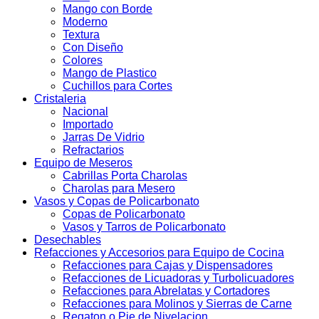
Mango con Borde
Moderno
Textura
Con Diseño
Colores
Mango de Plastico
Cuchillos para Cortes
Cristaleria
Nacional
Importado
Jarras De Vidrio
Refractarios
Equipo de Meseros
Cabrillas Porta Charolas
Charolas para Mesero
Vasos y Copas de Policarbonato
Copas de Policarbonato
Vasos y Tarros de Policarbonato
Desechables
Refacciones y Accesorios para Equipo de Cocina
Refacciones para Cajas y Dispensadores
Refacciones de Licuadoras y Turbolicuadores
Refacciones para Abrelatas y Cortadores
Refacciones para Molinos y Sierras de Carne
Regaton o Pie de Nivelacion