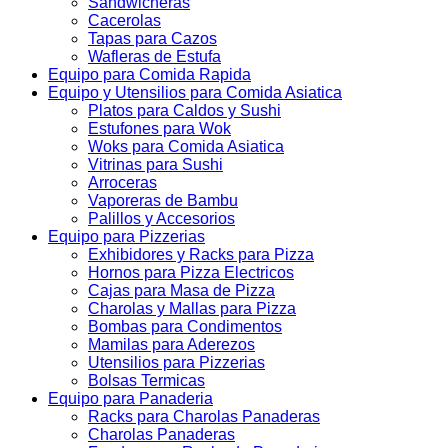
Sandwicheras
Cacerolas
Tapas para Cazos
Wafleras de Estufa
Equipo para Comida Rapida
Equipo y Utensilios para Comida Asiatica
Platos para Caldos y Sushi
Estufones para Wok
Woks para Comida Asiatica
Vitrinas para Sushi
Arroceras
Vaporeras de Bambu
Palillos y Accesorios
Equipo para Pizzerias
Exhibidores y Racks para Pizza
Hornos para Pizza Electricos
Cajas para Masa de Pizza
Charolas y Mallas para Pizza
Bombas para Condimentos
Mamilas para Aderezos
Utensilios para Pizzerias
Bolsas Termicas
Equipo para Panaderia
Racks para Charolas Panaderas
Charolas Panaderas