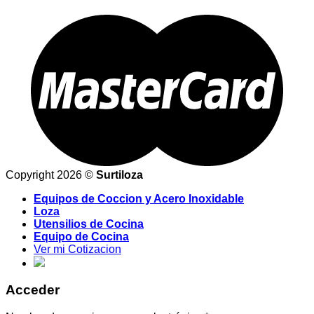
Copyright 2026 ©
Surtiloza
Equipos de Coccion y Acero Inoxidable
Loza
Utensilios de Cocina
Equipo de Cocina
Ver mi Cotizacion
Acceder