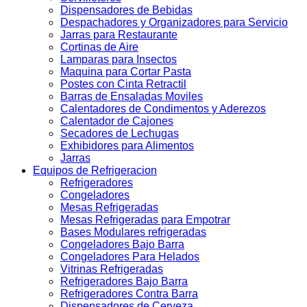
Dispensadores de Bebidas
Despachadores y Organizadores para Servicio
Jarras para Restaurante
Cortinas de Aire
Lamparas para Insectos
Maquina para Cortar Pasta
Postes con Cinta Retractil
Barras de Ensaladas Moviles
Calentadores de Condimentos y Aderezos
Calentador de Cajones
Secadores de Lechugas
Exhibidores para Alimentos
Jarras
Equipos de Refrigeracion
Refrigeradores
Congeladores
Mesas Refrigeradas
Mesas Refrigeradas para Empotrar
Bases Modulares refrigeradas
Congeladores Bajo Barra
Congeladores Para Helados
Vitrinas Refrigeradas
Refrigeradores Bajo Barra
Refrigeradores Contra Barra
Dispensadores de Cerveza