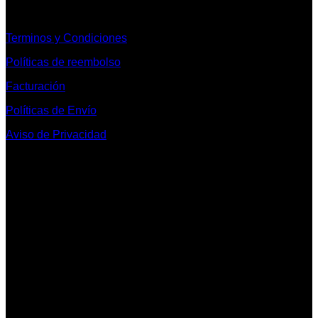
Informacion Legal y Soporte
Terminos y Condiciones
Políticas de reembolso
Facturación
Políticas de Envío
Aviso de Privacidad
Contacto y Redes Sociales
Telefonos de Contacto 33 36153128 y 33 38258014
Whats App de Contacto 33 23851294
Nuestro Show Room:
Av. Vallarta 3233 Int. 10-D
Col. Vallarta Poniente
44110
Guadalajara, Jal.