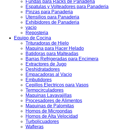
Fundas para Racks de Panaderia
Espatulas y Volteadores para Panaderia
Pinzas para Panaderia
Utensilios para Panaderia
Exhibidores de Panaderia
vacio
Reposteria
Equipo de Cocina
Trituradoras de Hielo
Maquina para Hacer Helado
Batidoras para Malteadas
Barras Refrigeradas para Encimera
Extractores de Jugo
Deshidratadores
Empacadoras al Vacio
Embutidores
Cepillos Electricos para Vasos
Termocirculadores
Maquinas Lavavajillas
Procesadores de Alimentos
Maquinas de Palomitas
Hornos de Microondas
Hornos de Alta Velocidad
Turbolicuadores
Wafleras