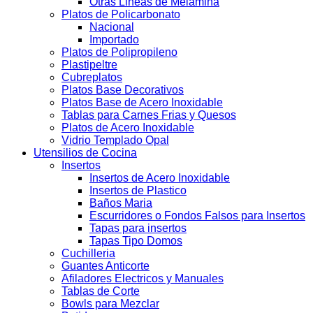
Otras Lineas de Melamina
Platos de Policarbonato
Nacional
Importado
Platos de Polipropileno
Plastipeltre
Cubreplatos
Platos Base Decorativos
Platos Base de Acero Inoxidable
Tablas para Carnes Frias y Quesos
Platos de Acero Inoxidable
Vidrio Templado Opal
Utensilios de Cocina
Insertos
Insertos de Acero Inoxidable
Insertos de Plastico
Baños Maria
Escurridores o Fondos Falsos para Insertos
Tapas para insertos
Tapas Tipo Domos
Cuchilleria
Guantes Anticorte
Afiladores Electricos y Manuales
Tablas de Corte
Bowls para Mezclar