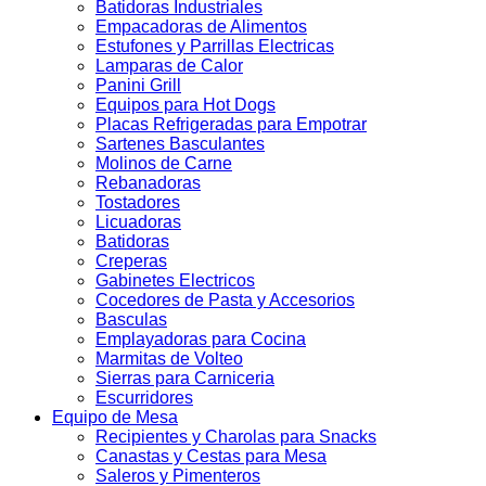
Batidoras Industriales
Empacadoras de Alimentos
Estufones y Parrillas Electricas
Lamparas de Calor
Panini Grill
Equipos para Hot Dogs
Placas Refrigeradas para Empotrar
Sartenes Basculantes
Molinos de Carne
Rebanadoras
Tostadores
Licuadoras
Batidoras
Creperas
Gabinetes Electricos
Cocedores de Pasta y Accesorios
Basculas
Emplayadoras para Cocina
Marmitas de Volteo
Sierras para Carniceria
Escurridores
Equipo de Mesa
Recipientes y Charolas para Snacks
Canastas y Cestas para Mesa
Saleros y Pimenteros