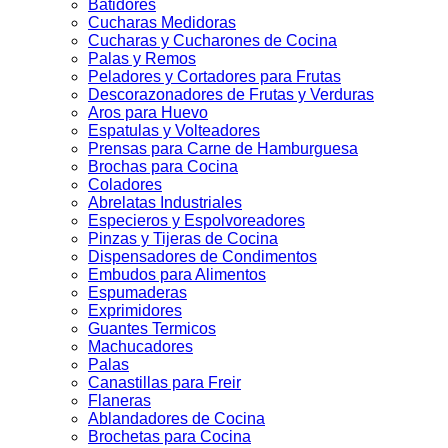
Batidores
Cucharas Medidoras
Cucharas y Cucharones de Cocina
Palas y Remos
Peladores y Cortadores para Frutas
Descorazonadores de Frutas y Verduras
Aros para Huevo
Espatulas y Volteadores
Prensas para Carne de Hamburguesa
Brochas para Cocina
Coladores
Abrelatas Industriales
Especieros y Espolvoreadores
Pinzas y Tijeras de Cocina
Dispensadores de Condimentos
Embudos para Alimentos
Espumaderas
Exprimidores
Guantes Termicos
Machucadores
Palas
Canastillas para Freir
Flaneras
Ablandadores de Cocina
Brochetas para Cocina