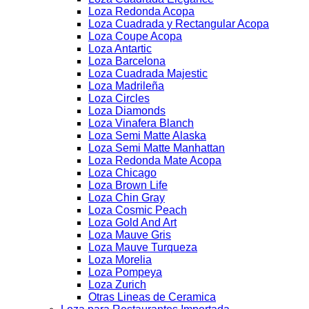
Loza Redonda Acopa
Loza Cuadrada y Rectangular Acopa
Loza Coupe Acopa
Loza Antartic
Loza Barcelona
Loza Cuadrada Majestic
Loza Madrileña
Loza Circles
Loza Diamonds
Loza Vinafera Blanch
Loza Semi Matte Alaska
Loza Semi Matte Manhattan
Loza Redonda Mate Acopa
Loza Chicago
Loza Brown Life
Loza Chin Gray
Loza Cosmic Peach
Loza Gold And Art
Loza Mauve Gris
Loza Mauve Turqueza
Loza Morelia
Loza Pompeya
Loza Zurich
Otras Lineas de Ceramica