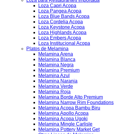
Loza para Restaurantes Importada
Loza Capri Acopa
Loza Pangea Acopa
Loza Blue Bands Acopa
Loza Cordelia Acopa
Loza Keystone Acopa
Loza Highlands Acopa
Loza Embers Acopa
Loza Institucional Acopa
Platos de Melamina
Melamina Arena
Melamina Blanca
Melamina Negra
Melamina Premium
Melamina Azul
Melamina Naranja
Melamina Verde
Melamina Roja
Melamina Borde Alto Premium
Melamina Narrow Rim Foundations
Melamina Acopa Bambu Biru
Melamina Apollo Acopa
Melamina Acopa Ugoki
Melamina Mingle Carlisle
Melamina Pottery Market Get