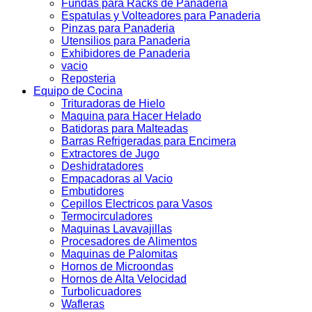
Fundas para Racks de Panaderia
Espatulas y Volteadores para Panaderia
Pinzas para Panaderia
Utensilios para Panaderia
Exhibidores de Panaderia
vacio
Reposteria
Equipo de Cocina
Trituradoras de Hielo
Maquina para Hacer Helado
Batidoras para Malteadas
Barras Refrigeradas para Encimera
Extractores de Jugo
Deshidratadores
Empacadoras al Vacio
Embutidores
Cepillos Electricos para Vasos
Termocirculadores
Maquinas Lavavajillas
Procesadores de Alimentos
Maquinas de Palomitas
Hornos de Microondas
Hornos de Alta Velocidad
Turbolicuadores
Wafleras