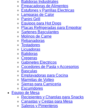
Batidoras Industriales
Empacadoras de Alimentos
Estufones y Parrillas Electricas
Lamparas de Calor
Panini Grill
Equipos para Hot Dogs
Placas Refrigeradas para Empotrar
Sartenes Basculantes
Molinos de Carne
Rebanadoras
Tostadores
Licuadoras
Batidoras
Creperas
Gabinetes Electricos
Cocedores de Pasta y Accesorios
Basculas
Emplayadoras para Cocina
Marmitas de Volteo
Sierras para Carniceria
Escurridores
Equipo de Mesa
Recipientes y Charolas para Snacks
Canastas y Cestas para Mesa
Saleros y Pimenteros