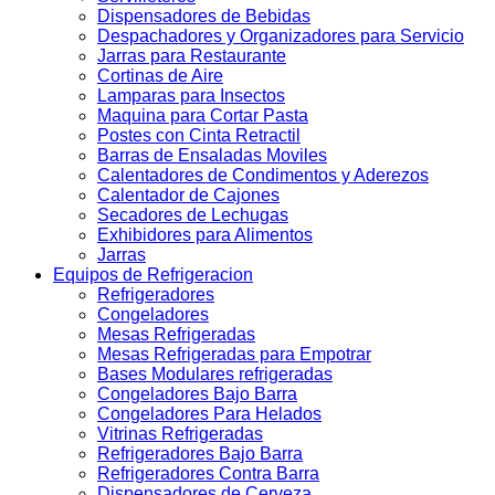
Dispensadores de Bebidas
Despachadores y Organizadores para Servicio
Jarras para Restaurante
Cortinas de Aire
Lamparas para Insectos
Maquina para Cortar Pasta
Postes con Cinta Retractil
Barras de Ensaladas Moviles
Calentadores de Condimentos y Aderezos
Calentador de Cajones
Secadores de Lechugas
Exhibidores para Alimentos
Jarras
Equipos de Refrigeracion
Refrigeradores
Congeladores
Mesas Refrigeradas
Mesas Refrigeradas para Empotrar
Bases Modulares refrigeradas
Congeladores Bajo Barra
Congeladores Para Helados
Vitrinas Refrigeradas
Refrigeradores Bajo Barra
Refrigeradores Contra Barra
Dispensadores de Cerveza