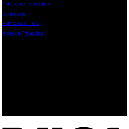
Políticas de reembolso
Facturación
Políticas de Envío
Aviso de Privacidad
Contacto y Redes Sociales
Telefonos de Contacto 33 36153128 y 33 38258014
Whats App de Contacto 33 23851294
Nuestro Show Room:
Av. Vallarta 3233 Int. 10-D
Col. Vallarta Poniente
44110
Guadalajara, Jal.