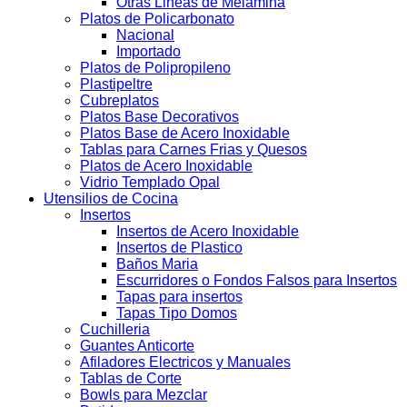
Otras Lineas de Melamina
Platos de Policarbonato
Nacional
Importado
Platos de Polipropileno
Plastipeltre
Cubreplatos
Platos Base Decorativos
Platos Base de Acero Inoxidable
Tablas para Carnes Frias y Quesos
Platos de Acero Inoxidable
Vidrio Templado Opal
Utensilios de Cocina
Insertos
Insertos de Acero Inoxidable
Insertos de Plastico
Baños Maria
Escurridores o Fondos Falsos para Insertos
Tapas para insertos
Tapas Tipo Domos
Cuchilleria
Guantes Anticorte
Afiladores Electricos y Manuales
Tablas de Corte
Bowls para Mezclar