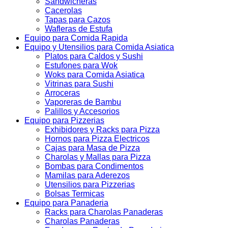
Sandwicheras
Cacerolas
Tapas para Cazos
Wafleras de Estufa
Equipo para Comida Rapida
Equipo y Utensilios para Comida Asiatica
Platos para Caldos y Sushi
Estufones para Wok
Woks para Comida Asiatica
Vitrinas para Sushi
Arroceras
Vaporeras de Bambu
Palillos y Accesorios
Equipo para Pizzerias
Exhibidores y Racks para Pizza
Hornos para Pizza Electricos
Cajas para Masa de Pizza
Charolas y Mallas para Pizza
Bombas para Condimentos
Mamilas para Aderezos
Utensilios para Pizzerias
Bolsas Termicas
Equipo para Panaderia
Racks para Charolas Panaderas
Charolas Panaderas