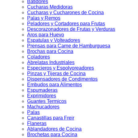
Batidores
Cucharas Medidoras
Cucharas y Cucharones de Cocina
Palas y Remos
Peladores y Cortadores para Frutas
Descorazonadores de Frutas y Verduras
Aros para Huevo
Espatulas y Volteadores
Prensas para Carne de Hamburguesa
Brochas para Cocina
Coladores
Abrelatas Industriales
Especieros y Espolvoreadores
Pinzas y Tijeras de Cocina
Dispensadores de Condimentos
Embudos para Alimentos
Espumaderas
Exprimidores
Guantes Termicos
Machucadores
Palas
Canastillas para Freir
Flaneras
Ablandadores de Cocina
Brochetas para Cocina