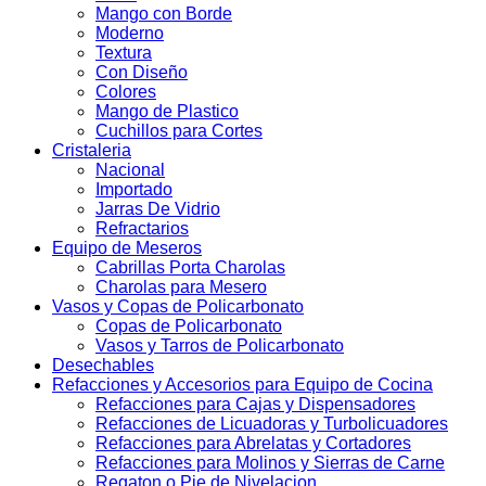
Mango con Borde
Moderno
Textura
Con Diseño
Colores
Mango de Plastico
Cuchillos para Cortes
Cristaleria
Nacional
Importado
Jarras De Vidrio
Refractarios
Equipo de Meseros
Cabrillas Porta Charolas
Charolas para Mesero
Vasos y Copas de Policarbonato
Copas de Policarbonato
Vasos y Tarros de Policarbonato
Desechables
Refacciones y Accesorios para Equipo de Cocina
Refacciones para Cajas y Dispensadores
Refacciones de Licuadoras y Turbolicuadores
Refacciones para Abrelatas y Cortadores
Refacciones para Molinos y Sierras de Carne
Regaton o Pie de Nivelacion