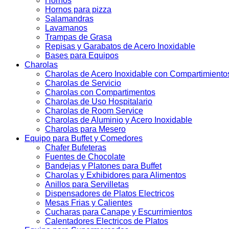
Hornos
Hornos para pizza
Salamandras
Lavamanos
Trampas de Grasa
Repisas y Garabatos de Acero Inoxidable
Bases para Equipos
Charolas
Charolas de Acero Inoxidable con Compartimiento
Charolas de Servicio
Charolas con Compartimentos
Charolas de Uso Hospitalario
Charolas de Room Service
Charolas de Aluminio y Acero Inoxidable
Charolas para Mesero
Equipo para Buffet y Comedores
Chafer Bufeteras
Fuentes de Chocolate
Bandejas y Platones para Buffet
Charolas y Exhibidores para Alimentos
Anillos para Servilletas
Dispensadores de Platos Electricos
Mesas Frias y Calientes
Cucharas para Canape y Escurrimientos
Calentadores Electricos de Platos