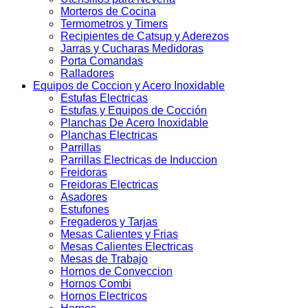
Morteros de Cocina
Termometros y Timers
Recipientes de Catsup y Aderezos
Jarras y Cucharas Medidoras
Porta Comandas
Ralladores
Equipos de Coccion y Acero Inoxidable
Estufas Electricas
Estufas y Equipos de Cocción
Planchas De Acero Inoxidable
Planchas Electricas
Parrillas
Parrillas Electricas de Induccion
Freidoras
Freidoras Electricas
Asadores
Estufones
Fregaderos y Tarjas
Mesas Calientes y Frias
Mesas Calientes Electricas
Mesas de Trabajo
Hornos de Conveccion
Hornos Combi
Hornos Electricos