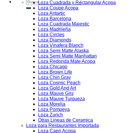
Buscar
Loza Cuadrada y Rectangular Acopa
por:
Loza Coupe Acopa
Loza Antartic
Loza Barcelona
Loza Cuadrada Majestic
Loza Madrileña
Loza Circles
Loza Diamonds
Loza Vinafera Blanch
Loza Semi Matte Alaska
Loza Semi Matte Manhattan
Loza Redonda Mate Acopa
Loza Chicago
Loza Brown Life
Loza Chin Gray
Loza Cosmic Peach
Loza Gold And Art
Loza Mauve Gris
Loza Mauve Turqueza
Loza Morelia
Loza Pompeya
Loza Zurich
Otras Lineas de Ceramica
Loza para Restaurantes Importada
Loza Capri Acopa