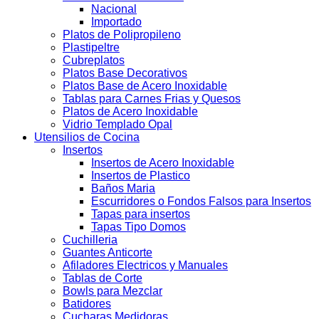
Nacional
Importado
Platos de Polipropileno
Plastipeltre
Cubreplatos
Platos Base Decorativos
Platos Base de Acero Inoxidable
Tablas para Carnes Frias y Quesos
Platos de Acero Inoxidable
Vidrio Templado Opal
Utensilios de Cocina
Insertos
Insertos de Acero Inoxidable
Insertos de Plastico
Baños Maria
Escurridores o Fondos Falsos para Insertos
Tapas para insertos
Tapas Tipo Domos
Cuchilleria
Guantes Anticorte
Afiladores Electricos y Manuales
Tablas de Corte
Bowls para Mezclar
Batidores
Cucharas Medidoras