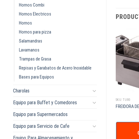
Hornos Combi
Hornos Electricos
PRODUC
Hornos
Hornos para pizza
Salamandras
Lavamanos
Trampas de Grasa
Repisas y Garabatos de Acero Inoxidable
Bases para Equipos
Charolas
SKU: ACMT-96
SKU: TU80
Equipo para Buffet y Comedores
 SIN REPISA 1.40 x
MESA DE TRABAJO SIN REPISA 0.90 x
FREIDORA DE
0.70 x 0.90 m
Equipo para Supermercados
Equipo para Servicio de Cafe
Equipo Para Almacenamiento y
IZAR +
COTIZAR +