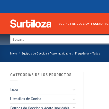
Skip
to
content
EQUIPOS DE COCCION Y ACERO INO
Buscar
por:
Inicio
/
Equipos de Coccion y Acero Inoxidable
/
Fregaderos y Tarjas
CATEGORIAS DE LOS PRODUCTOS
Loza
Utensilios de Cocina
Equipos de Coccion y Acero Inoxidable