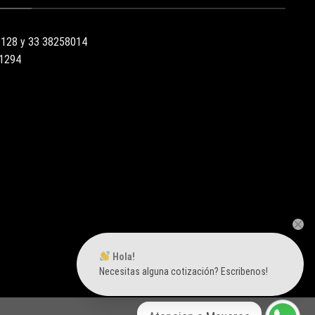
3128 y 33 38258014
51294
Hola!
Necesitas alguna cotización? Escribenos!